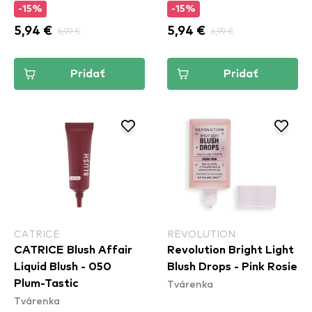
-15%
-15%
5,94 €
6,99 €
5,94 €
6,99 €
Pridať
Pridať
CATRICE
REVOLUTION
CATRICE Blush Affair
Revolution Bright Light
Liquid Blush - 050
Blush Drops - Pink Rosie
Tvárenka
Plum-Tastic
Tvárenka