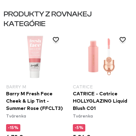
PRODUKTY Z ROVNAKEJ
KATEGÓRIE
BARRY M
CATRICE
Barry M Fresh Face
CATRICE - Catrice
Cheek & Lip Tint -
HOLLYGLAZING Liquid
Summer Rose (FFCLT3)
Blush C01
Tvárenka
Tvárenka
-15%
-5%