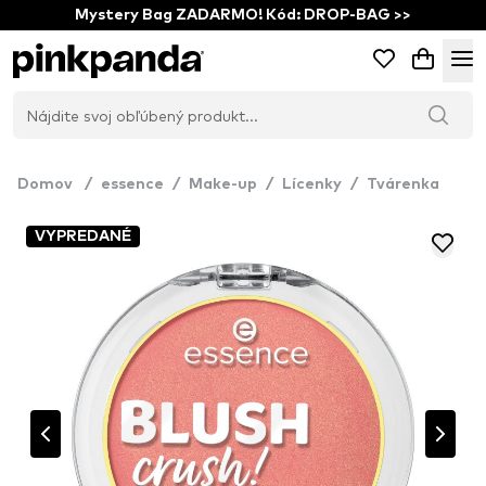
Mystery Bag ZADARMO! Kód: DROP-BAG >>
Domov
/
essence
/
Make-up
/
Lícenky
/
Tvárenka
VYPREDANÉ