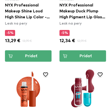
NYX Professional
NYX Professional
Makeup Shine Loud
Makeup Duck Plump
High Shine Lip Color -
High Pigment Lip Gloss
Lesk na pery
Lesk na pery
Total Baller (SLHP30)
- Mauve Out Of My
Way (DPLL08)
-5%
-5%
13,29 €
13,99 €
12,34 €
12,99 €
Pridať
Pridať