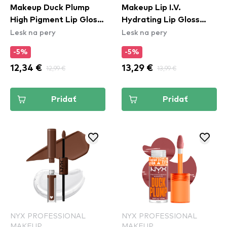
Makeup Duck Plump
Makeup Lip I.V.
High Pigment Lip Gloss
Hydrating Lip Gloss
Lesk na pery
Lesk na pery
- Cherry Spice
Stain - 10 Berry Thirsty
(DPLL19)
-5%
-5%
12,34 €
12,99 €
13,29 €
13,99 €
Pridať
Pridať
NYX PROFESSIONAL
NYX PROFESSIONAL
MAKEUP
MAKEUP