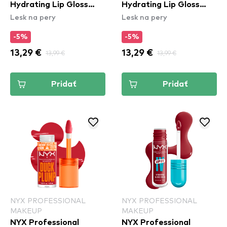
Hydrating Lip Gloss
Hydrating Lip Gloss
Lesk na pery
Lesk na pery
Stain - 09 Blush Rush
Stain - 12 Burst That
Tang
-5%
-5%
13,29 €
13,99 €
13,29 €
13,99 €
Pridať
Pridať
NYX PROFESSIONAL
NYX PROFESSIONAL
MAKEUP
MAKEUP
NYX Professional
NYX Professional