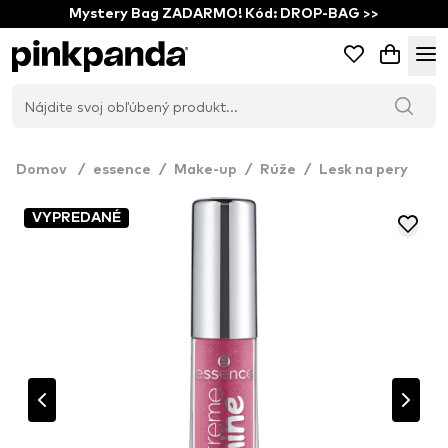
Mystery Bag ZADARMO! Kód: DROP-BAG >>
Domov
/
essence
/
Make-up
/
Rúže
/
Lesk na pery
VYPREDANÉ