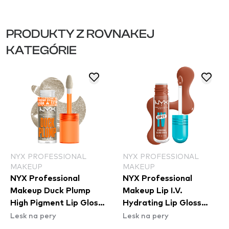
PRODUKTY Z ROVNAKEJ
KATEGÓRIE
NYX PROFESSIONAL
NYX PROFESSIONAL
MAKEUP
MAKEUP
NYX Professional
NYX Professional
Makeup Duck Plump
Makeup Lip I.V.
High Pigment Lip Gloss
Hydrating Lip Gloss
Lesk na pery
Lesk na pery
- 20 Quazy Silver
Stain - 01 Caramel Drip