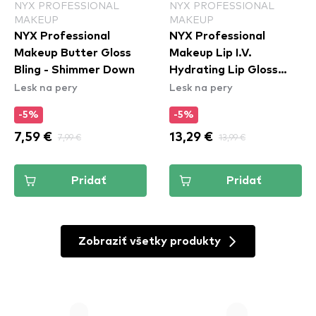
NYX PROFESSIONAL
NYX PROFESSIONAL
MAKEUP
MAKEUP
NYX Professional
NYX Professional
Makeup Butter Gloss
Makeup Lip I.V.
Bling - Shimmer Down
Hydrating Lip Gloss
Lesk na pery
Lesk na pery
Stain - 07 Bubblegum
Burst
-5%
-5%
7,59 €
7,99 €
13,29 €
13,99 €
Pridať
Pridať
Zobraziť všetky produkty