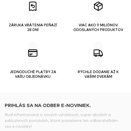
ZÁRUKA VRÁTENIA PEŇAZÍ
VIAC AKO 9 MILIÓNOV
28 DNÍ
ODOSLANÝCH PRODUKTOV
JEDNODUCHÉ PLATBY ZA
RÝCHLE DODANIE AŽ K
VAŠU OBJEDNÁVKU
VAŠIM DVERÁM
PRIHLÁS SA NA ODBER E-NOVINIEK.
Buď informovaná o nových výrobkoch, super akciách a
exkluzívnych ponukách, ktoré posielame len odberateľkám
cez e-novinky!