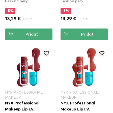
Lesk na pery
Lesk na pery
Stain - 05 Mocha Me
Stain - 08 Drippin In
Wet
Rose
-5%
-5%
13,29 €
13,99 €
13,29 €
13,99 €
Pridať
Pridať
NYX PROFESSIONAL
NYX PROFESSIONAL
MAKEUP
MAKEUP
NYX Professional
NYX Professional
Makeup Lip I.V.
Makeup Lip I.V.