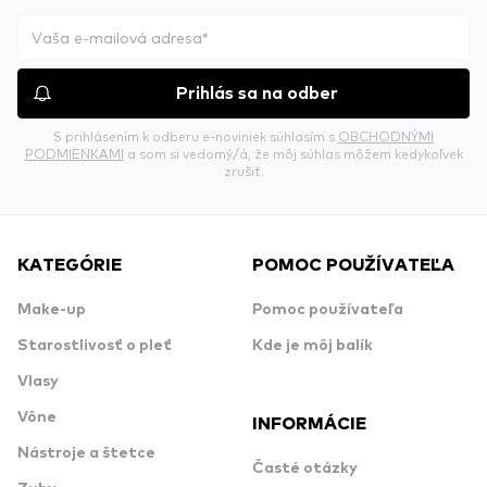
Prihlás sa na odber
S prihlásením k odberu e-noviniek súhlasím s
OBCHODNÝMI
PODMIENKAMI
a som si vedomý/á, že môj súhlas môžem kedykoľvek
zrušiť.
KATEGÓRIE
POMOC POUŽÍVATEĽA
Make-up
Pomoc používateľa
Starostlivosť o pleť
Kde je môj balík
Vlasy
Vône
INFORMÁCIE
Nástroje a štetce
Časté otázky