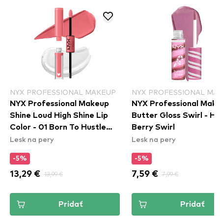
NYX PROFESSIONAL MAKEUP
NYX PROFESSIONAL MA
NYX Professional Makeup
NYX Professional Mak
Shine Loud High Shine Lip
Butter Gloss Swirl - Ho
Color - 01 Born To Hustle
Berry Swirl
Lesk na pery
Lesk na pery
(SHLP01)
-5%
-5%
13,29 €
13,99 €
7,59 €
7,99 €
Pridať
Pridať