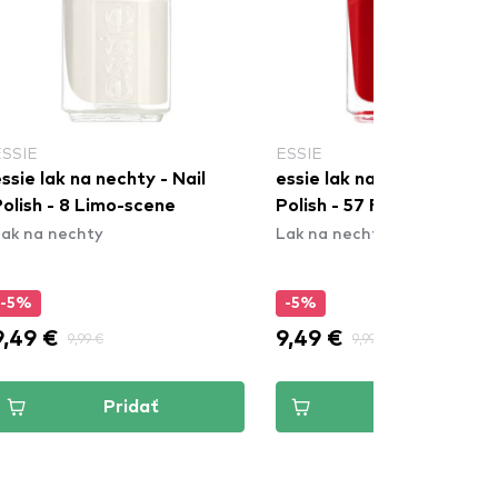
ESSIE
ESSIE
ssie lak na nechty - Nail
essie lak na nechty - Nail
olish - 8 Limo-scene
Polish - 57 Forever Yumm
ak na nechty
Lak na nechty
-5%
-5%
9,49 €
9,49 €
9,99 €
9,99 €
Pridať
Pridať