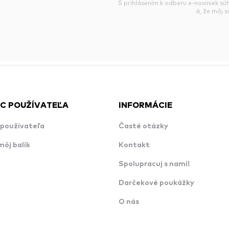
S prihlásením k odberu e-noviniek sú
á, že môj 
C POUŽÍVATEĽA
INFORMÁCIE
používateľa
Časté otázky
môj balík
Kontakt
Spolupracuj s nami!
Darčekové poukážky
O nás