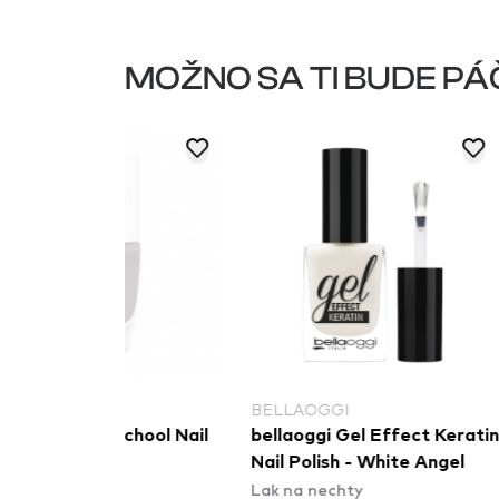
MOŽNO SA TI BUDE PÁ
BELLAOGGI
MAX FACT
School Nail
bellaoggi Gel Effect Keratin
Max Factor
Nail Polish - White Angel
na nechty 
Lak na nechty
Nail Colou