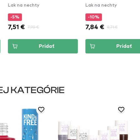
hty
Lak na nechty
Blanc'hantement
-10%
-5
7,84 €
9,4
90 €
8,71 €
Pridať
Pridať
EJ KATEGÓRIE