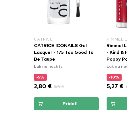
CATRICE
RIMMEL 
CATRICE ICONAILS Gel
Rimmel L
Lacquer - 175 Too Good To
- Kind & 
Be Taupe
Poppy P
Lak na nechty
Lak na ne
-5%
-10%
2,80 €
5,27 €
2,95 €
Pridať