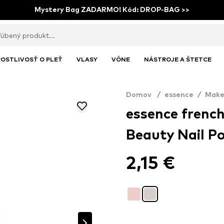
Mystery Bag ZADARMO! Kód: DROP-BAG >>
OSTLIVOSŤ O PLEŤ
VLASY
VÔNE
NÁSTROJE A ŠTETCE
Domov
/
essence
/
Make
essence fren
Beauty Nail Po
2,15 €