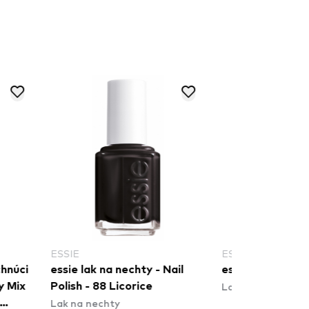
IE
ESSIE
e lak na nechty - Nail
essie Duo Pack - 3
Lak na nechty
sh - 88 Licorice
na nechty