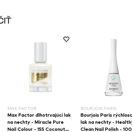
ČIŤ
OR
BOURJOIS PARIS
ESS
 dlhotrvajúci lak
Bourjois Paris rýchloschnúci
essi
- Miracle Pure
lak na nechty - Healthy Mix
Poli
Lak 
r - 155 Coconut
Clean Nail Polish - 100