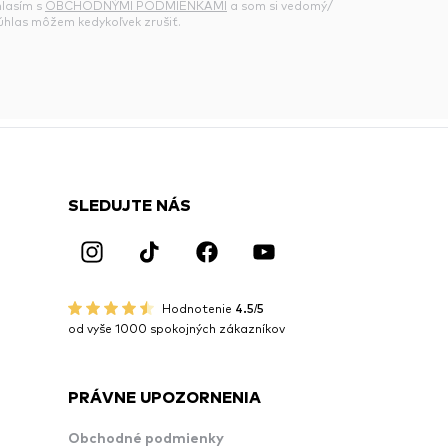
hlasím s
OBCHODNÝMI PODMIENKAMI
a som si vedomý/
súhlas môžem kedykoľvek zrušiť.
SLEDUJTE NÁS
Hodnotenie
4.5/5
od vyše 1000 spokojných zákazníkov
PRÁVNE UPOZORNENIA
Obchodné podmienky