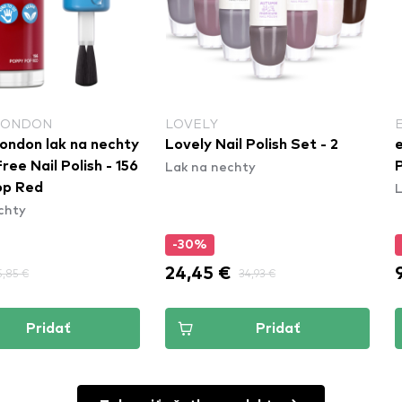
LONDON
LOVELY
ondon lak na nechty
Lovely Nail Polish Set - 2
e
Lak na nechty
Free Nail Polish - 156
P
L
op Red
chty
-30%
24,45 €
5,85 €
34,93 €
Pridať
Pridať