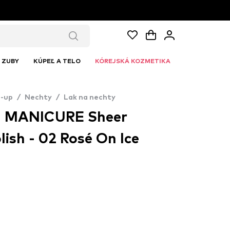
ZUBY
KÚPEĽ A TELO
KÓREJSKÁ KOZMETIKA
-up
/
Nechty
/
Lak na nechty
ch MANICURE Sheer
lish - 02 Rosé On Ice