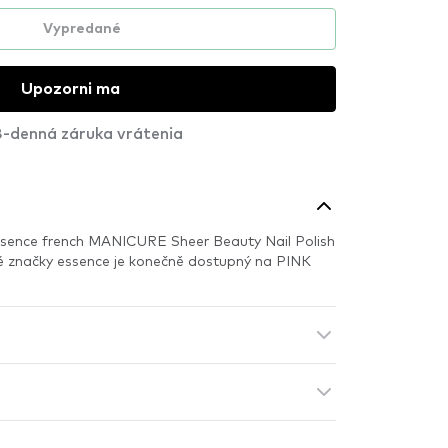
Vypredané
Upozorni ma
-denná záruka vrátenia
ssence french MANICURE Sheer Beauty Nail Polish
é značky essence je konečně dostupný na PINK