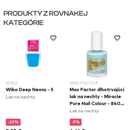
PRODUKTY Z ROVNAKEJ
KATEGÓRIE
WIBO
MAX FACTOR
Wibo Deep Neons - 5
Max Factor dlhotrvajúci
Lak na nechty
lak na nechty - Miracle
Pure Nail Colour - 840
Lak na nechty
Moonstone Blue
-20%
-5%