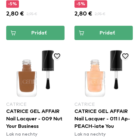
-5%
-5%
2,80 €
2,95 €
2,80 €
2,95 €
Pridať
Pridať
CATRICE
CATRICE
CATRICE GEL AFFAIR
CATRICE GEL AFFAIR
Nail Lacquer - 009 Nut
Nail Lacquer - 011 I Ap-
Your Business
PEACH-iate You
Lak na nechty
Lak na nechty