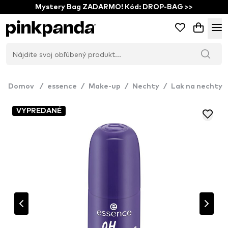
Mystery Bag ZADARMO! Kód: DROP-BAG >>
Domov
/
essence
/
Make-up
/
Nechty
/
Lak na nechty
VYPREDANÉ