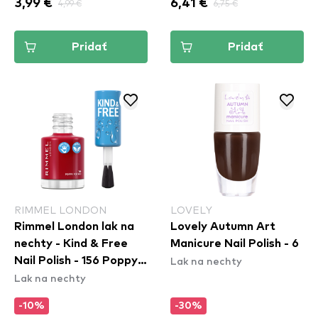
3,99 €
4,99 €
6,41 €
6,75 €
Pridať
Pridať
RIMMEL LONDON
LOVELY
Rimmel London lak na
Lovely Autumn Art
nechty - Kind & Free
Manicure Nail Polish - 6
Lak na nechty
Nail Polish - 156 Poppy
Lak na nechty
Pop Red
-10%
-30%