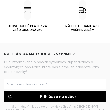
JEDNODUCHÉ PLATBY ZA
RÝCHLE DODANIE AŽ K
VAŠU OBJEDNÁVKU
VAŠIM DVERÁM
PRIHLÁS SA NA ODBER E-NOVINIEK.
Buď informovaná o nových výrobkoch, super akciách a
exkluzívnych ponukách, ktoré posielame len odberateľkám
cez e-novinky!
Prihlás sa na odber
S prihlásením k odberu e-noviniek súhlasím s
OBCHODNÝMI