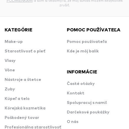
PODMIENKAMI
a som si vedomý/á, že môj súhlas môžem kedykoľvek
zrušiť.
KATEGÓRIE
POMOC POUŽÍVATEĽA
Make-up
Pomoc používateľa
Starostlivosť o pleť
Kde je môj balík
Vlasy
Vône
INFORMÁCIE
Nástroje a štetce
Časté otázky
Zuby
Kontakt
Kúpeľ a telo
Spolupracuj s nami!
Kórejská kozmetika
Darčekové poukážky
Poškodený tovar
O nás
Profesionálna starostlivosť