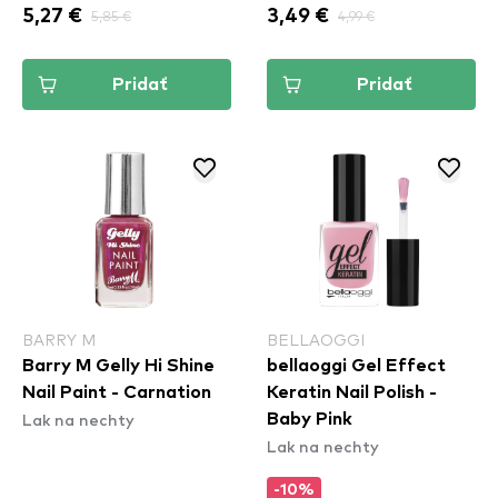
5,27 €
5,85 €
3,49 €
4,99 €
Pridať
Pridať
BARRY M
BELLAOGGI
Barry M Gelly Hi Shine
bellaoggi Gel Effect
Nail Paint - Carnation
Keratin Nail Polish -
Lak na nechty
Baby Pink
Lak na nechty
-10%