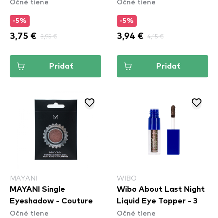
Očné tiene
Očné tiene
Pearl Glaze
-5%
-5%
3,75 €
3,95 €
3,94 €
4,15 €
Pridať
Pridať
MAYANI
WIBO
MAYANI Single
Wibo About Last Night
Eyeshadow - Couture
Liquid Eye Topper - 3
Očné tiene
Očné tiene