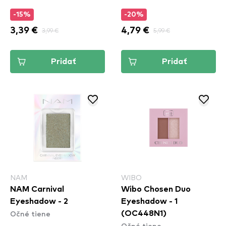
-15%
-20%
3,39 €
3,99 €
4,79 €
5,99 €
Pridať
Pridať
NAM
WIBO
NAM Carnival
Wibo Chosen Duo
Eyeshadow - 2
Eyeshadow - 1
Očné tiene
(OC448N1)
Očné tiene