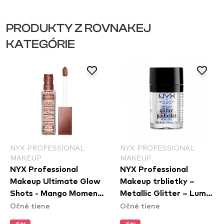
PRODUKTY Z ROVNAKEJ
KATEGÓRIE
NYX PROFESSIONAL
NYX PROFESSIONAL
MAKEUP
MAKEUP
NYX Professional
NYX Professional
Makeup Ultimate Glow
Makeup trblietky –
Shots - Mango Moment
Metallic Glitter – Lumi-
Očné tiene
Očné tiene
(UGS09)
Lite (MGLI05)