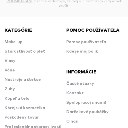
PODMIENKAMI
a som si vedomý/á, že môj súhlas môžem kedykoľvek
zrušiť.
KATEGÓRIE
POMOC POUŽÍVATEĽA
Make-up
Pomoc používateľa
Starostlivosť o pleť
Kde je môj balík
Vlasy
Vône
INFORMÁCIE
Nástroje a štetce
Časté otázky
Zuby
Kontakt
Kúpeľ a telo
Spolupracuj s nami!
Kórejská kozmetika
Darčekové poukážky
Poškodený tovar
O nás
Profesionálna starostlivosť