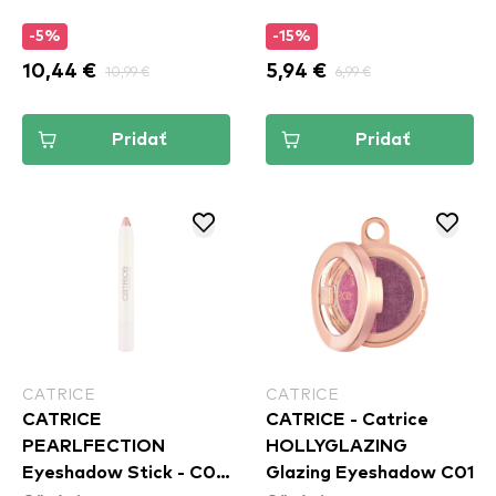
-5%
-15%
10,44 €
10,99 €
5,94 €
6,99 €
Pridať
Pridať
CATRICE
CATRICE
CATRICE
CATRICE - Catrice
PEARLFECTION
HOLLYGLAZING
Eyeshadow Stick - C02
Glazing Eyeshadow C01