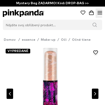
Mystery Bag ZADARMO! Kód: DROP-BAG >>
Domov
/
essence
/
Make-up
/
Oči
/
Očné tiene
VYPREDANÉ