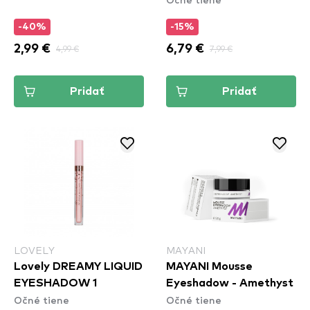
-40%
-15%
2,99 €
4,99 €
6,79 €
7,99 €
Pridať
Pridať
LOVELY
MAYANI
Lovely DREAMY LIQUID
MAYANI Mousse
EYESHADOW 1
Eyeshadow - Amethyst
Očné tiene
Očné tiene