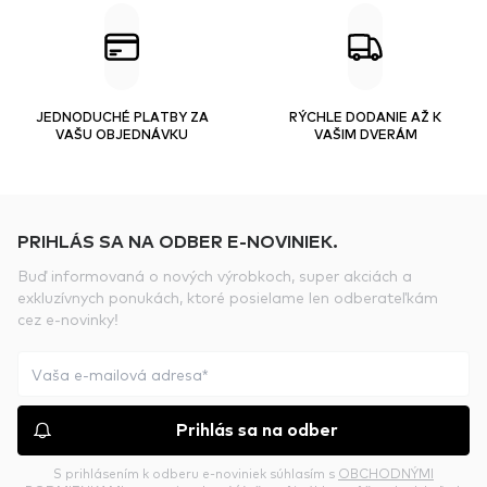
JEDNODUCHÉ PLATBY ZA
RÝCHLE DODANIE AŽ K
VAŠU OBJEDNÁVKU
VAŠIM DVERÁM
PRIHLÁS SA NA ODBER E-NOVINIEK.
Buď informovaná o nových výrobkoch, super akciách a
exkluzívnych ponukách, ktoré posielame len odberateľkám
cez e-novinky!
Prihlás sa na odber
S prihlásením k odberu e-noviniek súhlasím s
OBCHODNÝMI