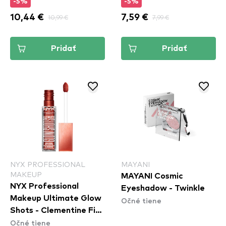
-5%
-5%
10,44 €
10,99 €
7,59 €
7,99 €
Pridať
Pridať
NYX PROFESSIONAL
MAYANI
MAKEUP
MAYANI Cosmic
NYX Professional
Eyeshadow - Twinkle
Makeup Ultimate Glow
Očné tiene
Shots - Clementine Fine
Očné tiene
(UGS011)