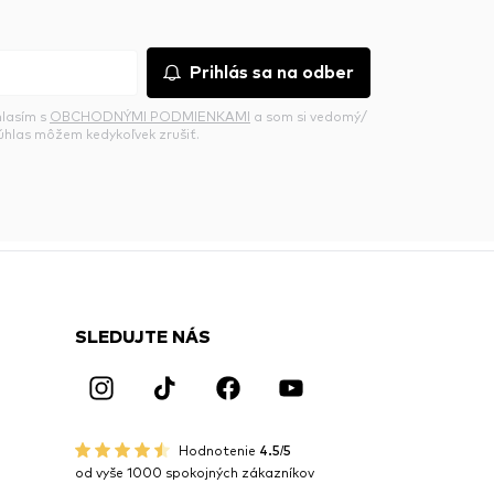
Prihlás sa na odber
hlasím s
OBCHODNÝMI PODMIENKAMI
a som si vedomý/
súhlas môžem kedykoľvek zrušiť.
SLEDUJTE NÁS
Hodnotenie
4.5/5
od vyše 1000 spokojných zákazníkov