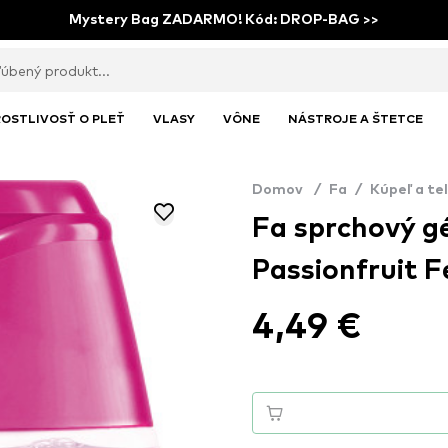
Mystery Bag ZADARMO! Kód: DROP-BAG >>
OSTLIVOSŤ O PLEŤ
VLASY
VÔNE
NÁSTROJE A ŠTETCE
Domov
/
Fa
/
Kúpeľ a te
Fa sprchový gé
Passionfruit F
4,49 €