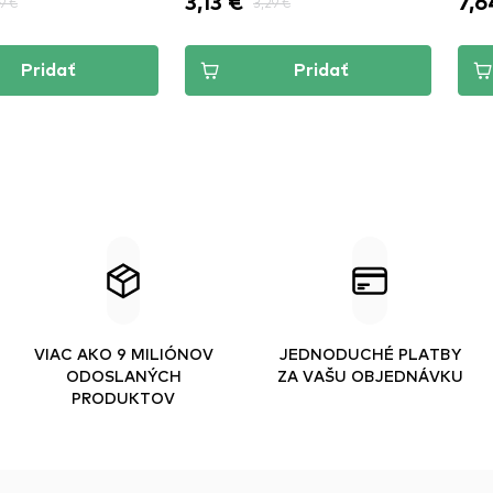
3,13 €
7,6
9 €
3,29 €
Pridať
Pridať
VIAC AKO 9 MILIÓNOV
JEDNODUCHÉ PLATBY
ODOSLANÝCH
ZA VAŠU OBJEDNÁVKU
PRODUKTOV