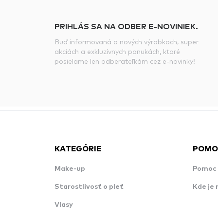
PRIHLÁS SA NA ODBER E-NOVINIEK.
Buď informovaná o nových výrobkoch, super
akciách a exkluzívnych ponukách, ktoré
posielame len odberateľkám cez e-novinky!
KATEGÓRIE
POMO
Make-up
Pomoc 
Starostlivosť o pleť
Kde je 
Vlasy