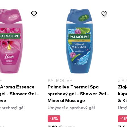
E
PALMOLIVE
ZIA
Palmolive Thermal Spa
Zia
gél - Shower Gel -
sprchový gél - Shower Gel -
kúp
ove
Mineral Massage
& K
sprchový gél
Umývací a sprchový gél
Umýv
-5%
-1