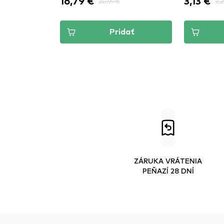
16,79 €
3,13 €
20,99 €
3,2
dať
Pridať
ZÁRUKA VRÁTENIA
PEŇAZÍ 28 DNÍ