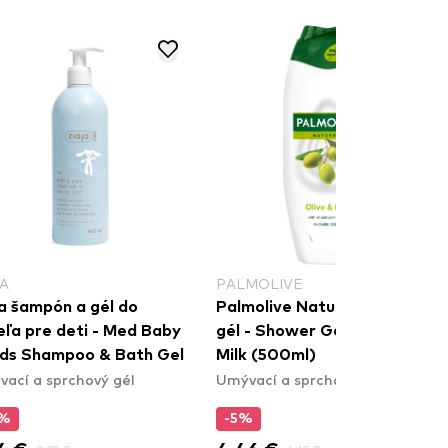
JA
PALMOLIVE
ja šampón a gél do
Palmolive Naturals sprchový
eľa pre deti - Med Baby
gél - Shower Gel - Olive &
ids Shampoo & Bath Gel
Milk (500ml)
ací a sprchový gél
Umývací a sprchový gél
5%
-5%