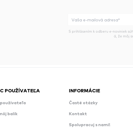
S prihlásením k odberu e-noviniek sú
á, že môj 
C POUŽÍVATEĽA
INFORMÁCIE
používateľa
Časté otázky
môj balík
Kontakt
Spolupracuj s nami!