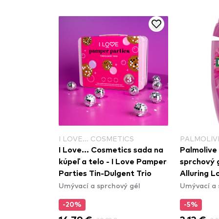
TICS
I LOVE... COSMETICS
PALMOLIV
ics sada
I Love... Cosmetics sada na
Palmolive Aroma Essence
telo - I Love
kúpeľ a telo - I Love Pamper
sprchový 
r Pack
Parties Tin-Dulgent Trio
Alluring L
vý gél
Umývací a sprchový gél
Umývací a 
-20%
-5%