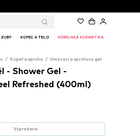
ZUBY
KÚPEĽ A TELO
KÓREJSKÁ KOZMETIKA
lo
/
Kúpeľ a sprcha
/
Umývací a sprchový gél
l - Shower Gel -
eel Refreshed (400ml)
Vypredané