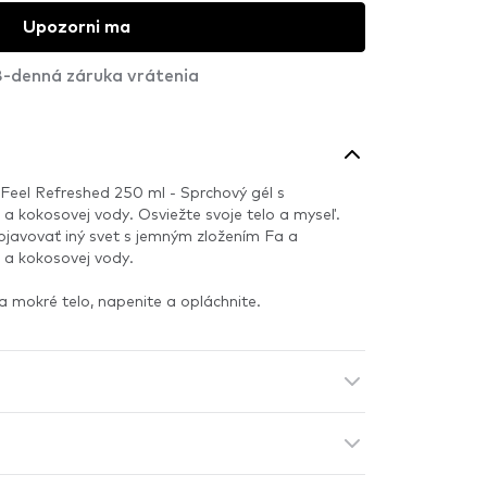
Upozorni ma
-denná záruka vrátenia
 Feel Refreshed 250 ml - Sprchový gél s
 a kokosovej vody. Osviežte svoje telo a myseľ.
bjavovať iný svet s jemným zložením Fa a
 a kokosovej vody.
a mokré telo, napenite a opláchnite.