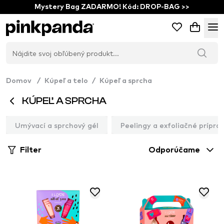
Mystery Bag ZADARMO! Kód: DROP-BAG >>
Domov
/
Kúpeľ a telo
/
Kúpeľ a sprcha
KÚPEĽ A SPRCHA
Umývací a sprchový gél
Peelingy a exfoliačné prípra
Filter
Odporúčame