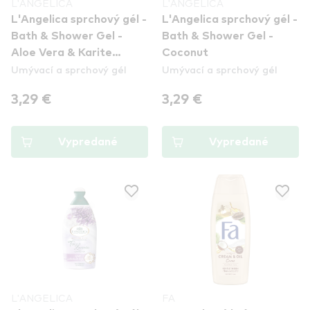
L'ANGELICA
L'ANGELICA
L'Angelica sprchový gél -
L'Angelica sprchový gél -
Bath & Shower Gel -
Bath & Shower Gel -
Aloe Vera & Karite
Coconut
Umývací a sprchový gél
Umývací a sprchový gél
Butter
3,29 €
3,29 €
Vypredané
Vypredané
L'ANGELICA
FA