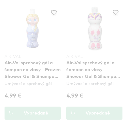
AIR-VAL
AIR-VAL
Air-Val sprchový gél a
Air-Val sprchový gél a
šampón na vlasy - Frozen
šampón na vlasy -
Shower Gel & Shampoo -
Shower Gel & Shampoo -
Umývací a sprchový gél
Umývací a sprchový gél
Elsa
Unicorn
4,99 €
4,99 €
Vypredané
Vypredané