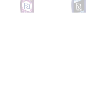
FA
FA
Fa sprchový krém -
Fa sprchový gél - Men
Shower Cream - Mystic
Shower Gel - Sport
Moments (400ml)
(400ml)
Umývací a sprchový gél
Umývací a sprchový gél
4,49 €
4,49 €
Vypredané
Vypredané