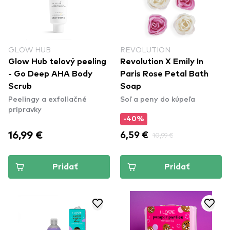
GLOW HUB
REVOLUTION
Glow Hub telový peeling
Revolution X Emily In
- Go Deep AHA Body
Paris Rose Petal Bath
Scrub
Soap
Peelingy a exfoliačné
Soľ a peny do kúpeľa
prípravky
-40%
16,99 €
6,59 €
10,99 €
Pridať
Pridať