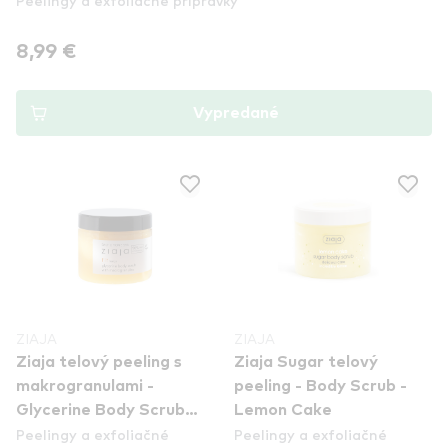
Peelingy a exfoliačné prípravky
8,99 €
Vypredané
ZIAJA
ZIAJA
Ziaja telový peeling s
Ziaja Sugar telový
makrogranulami -
peeling - Body Scrub -
Glycerine Body Scrub
Lemon Cake
Peelingy a exfoliačné
Peelingy a exfoliačné
With Macrogranules