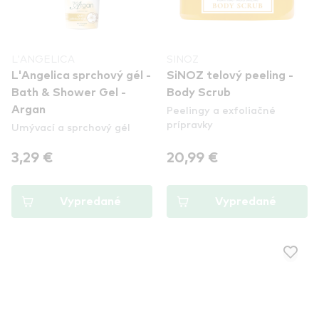
L'ANGELICA
SINOZ
L'Angelica sprchový gél -
SiNOZ telový peeling -
Bath & Shower Gel -
Body Scrub
Peelingy a exfoliačné
Argan
prípravky
Umývací a sprchový gél
3,29 €
20,99 €
Vypredané
Vypredané