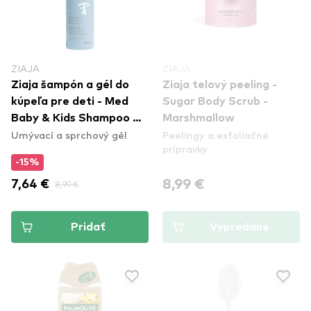
ZIAJA
ZIAJA
Ziaja šampón a gél do
Ziaja telový peeling -
kúpeľa pre deti - Med
Sugar Body Scrub -
Baby & Kids Shampoo &
Marshmallow
Umývací a sprchový gél
Peelingy a exfoliačné
Bath Gel
prípravky
-15%
8,99 €
7,64 €
8,99 €
Pridať
Vypredané