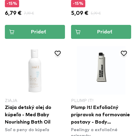
-15%
-15%
6,79 €
7,99 €
5,09 €
5,99 €
Pridať
Pridať
ZIAJA
PLUMP IT!
Ziaja detský olej do
Plump It! Exfoliačný
kúpeľa - Med Baby
prípravok na formovanie
Nourishing Bath Oil
postavy - Body
Soľ a peny do kúpeľa
Peelingy a exfoliačné
Contouring Exfoliant
prípravky