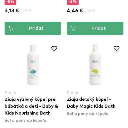
-5%
-5%
3,13 €
3,29 €
4,46 €
4,69 €
Pridať
Pridať
ZIAJA
ZIAJA
Ziaja výživný kúpeľ pre
Ziaja detský kúpeľ -
bábätká a deti - Baby &
Baby Magic Kids Bath
Soľ a peny do kúpeľa
Kids Nourishing Bath
Soľ a peny do kúpeľa