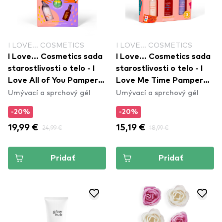
I LOVE... COSMETICS
I LOVE... COSMETICS
I Love... Cosmetics sada
I Love... Cosmetics sada
starostlivosti o telo - I
starostlivosti o telo - I
Love All of You Pamper
Love Me Time Pamper
Umývací a sprchový gél
Umývací a sprchový gél
Pack
Pack
-20%
-20%
19,99 €
24,99 €
15,19 €
18,99 €
Pridať
Pridať