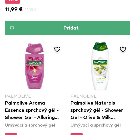
-20%
11,99 €
14,99 €
Pridať
PALMOLIVE
PALMOLIVE
Palmolive Aroma
Palmolive Naturals
Essence sprchový gél -
sprchový gél - Shower
Shower Gel - Alluring
Gel - Olive & Milk
Umývací a sprchový gél
Umývací a sprchový gél
Love
(500ml)