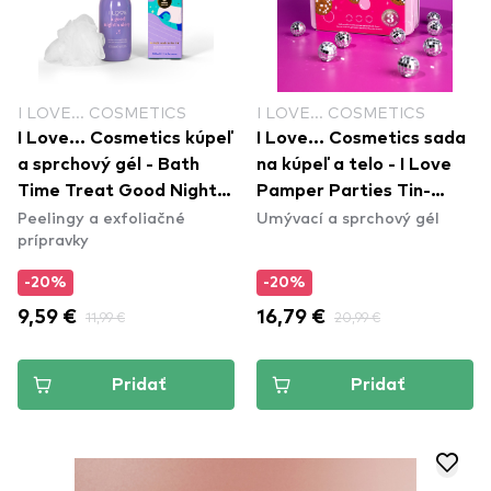
I LOVE... COSMETICS
I LOVE... COSMETICS
I Love... Cosmetics kúpeľ
I Love... Cosmetics sada
a sprchový gél - Bath
na kúpeľ a telo - I Love
Time Treat Good Nights
Pamper Parties Tin-
Peelingy a exfoliačné
Umývací a sprchový gél
Sleep
Dulgent Trio
prípravky
-20%
-20%
9,59 €
11,99 €
16,79 €
20,99 €
Pridať
Pridať