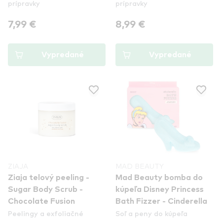
prípravky
prípravky
7,99 €
8,99 €
Vypredané
Vypredané
ZIAJA
MAD BEAUTY
Ziaja telový peeling -
Mad Beauty bomba do
Sugar Body Scrub -
kúpeľa Disney Princess
Chocolate Fusion
Bath Fizzer - Cinderella
Peelingy a exfoliačné
Soľ a peny do kúpeľa