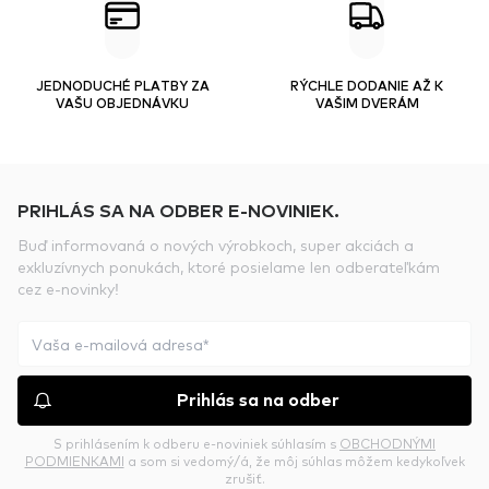
JEDNODUCHÉ PLATBY ZA
RÝCHLE DODANIE AŽ K
VAŠU OBJEDNÁVKU
VAŠIM DVERÁM
PRIHLÁS SA NA ODBER E-NOVINIEK.
Buď informovaná o nových výrobkoch, super akciách a
exkluzívnych ponukách, ktoré posielame len odberateľkám
cez e-novinky!
Prihlás sa na odber
S prihlásením k odberu e-noviniek súhlasím s
OBCHODNÝMI
PODMIENKAMI
a som si vedomý/á, že môj súhlas môžem kedykoľvek
zrušiť.