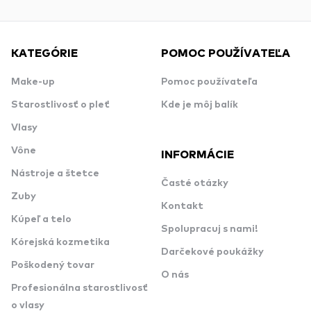
KATEGÓRIE
POMOC POUŽÍVATEĽA
Make-up
Pomoc používateľa
Starostlivosť o pleť
Kde je môj balík
Vlasy
Vône
INFORMÁCIE
Nástroje a štetce
Časté otázky
Zuby
Kontakt
Kúpeľ a telo
Spolupracuj s nami!
Kórejská kozmetika
Darčekové poukážky
Poškodený tovar
O nás
Profesionálna starostlivosť
o vlasy