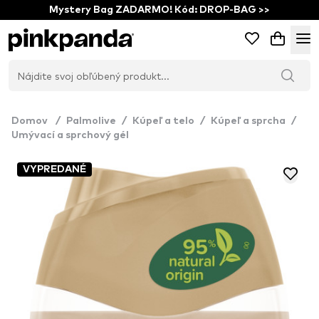
Mystery Bag ZADARMO! Kód: DROP-BAG >>
Domov
/
Palmolive
/
Kúpeľ a telo
/
Kúpeľ a sprcha
/
Umývací a sprchový gél
VYPREDANÉ