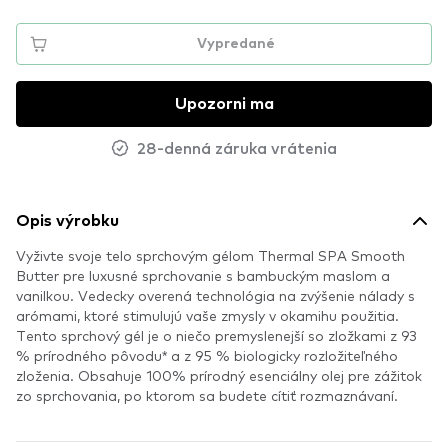
Vypredané
Upozorni ma
28-denná záruka vrátenia
Opis výrobku
Vyživte svoje telo sprchovým gélom Thermal SPA Smooth
Butter pre luxusné sprchovanie s bambuckým maslom a
vanilkou. Vedecky overená technológia na zvýšenie nálady s
arómami, ktoré stimulujú vaše zmysly v okamihu použitia.
Tento sprchový gél je o niečo premyslenejší so zložkami z 93
% prírodného pôvodu* a z 95 % biologicky rozložiteľného
zloženia. Obsahuje 100% prírodný esenciálny olej pre zážitok
zo sprchovania, po ktorom sa budete cítiť rozmaznávaní.