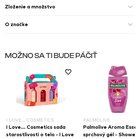
Zloženie a množstvo
O značke
MOŽNO SA TI BUDE PÁČIŤ
I LOVE... COSMETICS
PALMOLIVE
I Love... Cosmetics sada
Palmolive Aroma Essence
starostlivosti o telo - I Love
sprchový gél - Shower 