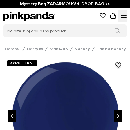
Mystery Bag ZADARMO! Kód: DROP-BAG >>
Domov
/
Barry M
/
Make-up
/
Nechty
/
Lak na nechty
VYPREDANÉ