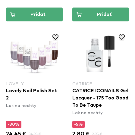
Pridať
Pridať
LOVELY
CATRICE
Lovely Nail Polish Set -
CATRICE ICONAILS Gel
2
Lacquer - 175 Too Good
Lak na nechty
To Be Taupe
Lak na nechty
-30%
-5%
24,45 €
34,93 €
2,80 €
2,95 €