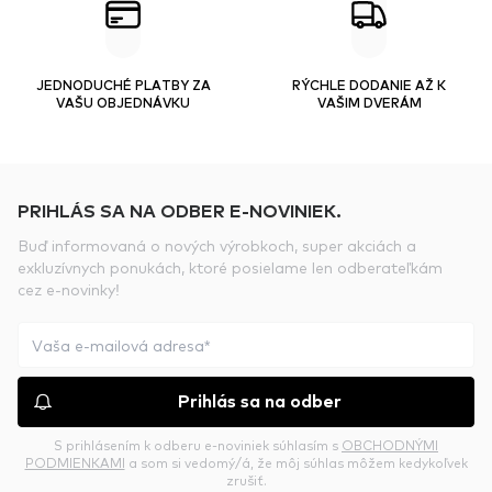
JEDNODUCHÉ PLATBY ZA
RÝCHLE DODANIE AŽ K
VAŠU OBJEDNÁVKU
VAŠIM DVERÁM
PRIHLÁS SA NA ODBER E-NOVINIEK.
Buď informovaná o nových výrobkoch, super akciách a
exkluzívnych ponukách, ktoré posielame len odberateľkám
cez e-novinky!
Prihlás sa na odber
S prihlásením k odberu e-noviniek súhlasím s
OBCHODNÝMI
PODMIENKAMI
a som si vedomý/á, že môj súhlas môžem kedykoľvek
zrušiť.