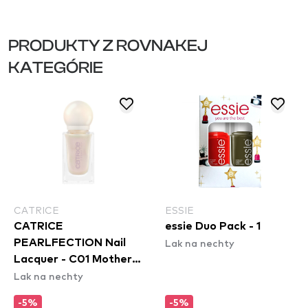
PRODUKTY Z ROVNAKEJ
KATEGÓRIE
CATRICE
ESSIE
CATRICE
essie Duo Pack - 1
Lak na nechty
PEARLFECTION Nail
Lacquer - C01 Mother
Lak na nechty
of Pearlfection
-5%
-5%