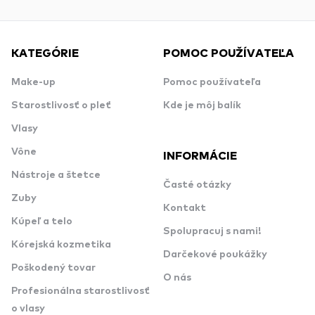
KATEGÓRIE
POMOC POUŽÍVATEĽA
Make-up
Pomoc používateľa
Starostlivosť o pleť
Kde je môj balík
Vlasy
Vône
INFORMÁCIE
Nástroje a štetce
Časté otázky
Zuby
Kontakt
Kúpeľ a telo
Spolupracuj s nami!
Kórejská kozmetika
Darčekové poukážky
Poškodený tovar
O nás
Profesionálna starostlivosť
o vlasy