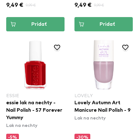
9,49 €
9,99 €
9,49 €
9,99 €
Pridať
Pridať
ESSIE
LOVELY
essie lak na nechty -
Lovely Autumn Art
Nail Polish - 57 Forever
Manicure Nail Polish - 9
Lak na nechty
Yummy
Lak na nechty
-5%
-30%