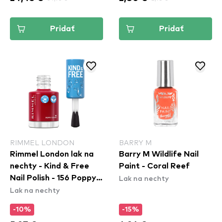
Pridať
Pridať
RIMMEL LONDON
BARRY M
Rimmel London lak na
Barry M Wildlife Nail
nechty - Kind & Free
Paint - Coral Reef
Lak na nechty
Nail Polish - 156 Poppy
Lak na nechty
Pop Red
-10%
-15%