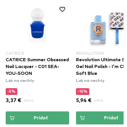
CATRICE
REVOLUTION
CATRICE Summer Obsessed
Revolution Ultimate S
Nail Lacquer - C01 SEA-
Gel Nail Polish - I'm Chilled
YOU-SOON
Soft Blue
Lak na nechty
Lak na nechty
-5%
-15%
3,37 €
3,55 €
5,94 €
6,99 €
Pridať
Pridať