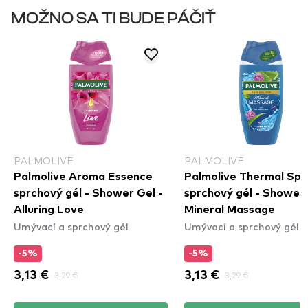
MOŽNO SA TI BUDE PÁČIŤ
PALMOLIVE
PALMOLIVE
Palmolive Aroma Essence
Palmolive Thermal Spa
sprchový gél - Shower Gel -
sprchový gél - Shower 
Alluring Love
Mineral Massage
Umývací a sprchový gél
Umývací a sprchový gél
-5%
-5%
3,13 €
3,29 €
3,13 €
3,29 €