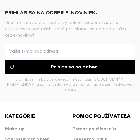
PRIHLÁS SA NA ODBER E-NOVINIEK.
Buď informovaná o nových výrobkoch, super akciách a
exkluzívnych ponukách, ktoré posielame len odberateľkám
cez e-novinky!
Prihlás sa na odber
S prihlásením k odberu e-noviniek súhlasím s
OBCHODNÝMI
PODMIENKAMI
a som si vedomý/á, že môj súhlas môžem kedykoľvek
zrušiť.
KATEGÓRIE
POMOC POUŽÍVATEĽA
Make-up
Pomoc používateľa
Starostlivosť o pleť
Kde je môj balík