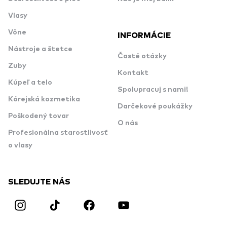
Vlasy
Vône
INFORMÁCIE
Nástroje a štetce
Časté otázky
Zuby
Kontakt
Kúpeľ a telo
Spolupracuj s nami!
Kórejská kozmetika
Darčekové poukážky
Poškodený tovar
O nás
Profesionálna starostlivosť
o vlasy
SLEDUJTE NÁS