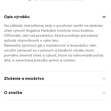
Opis výrobku
Na základe starodávnej vedy o používaní rastlín na lekárske
účely vytvoril Angelica Herbalist Institute novú kolekciu
Officinalis, celý rad produktov, ktoré ponúkajú prirodzený
spôsob starostlivosti o vaše telo.
Relaxačný sprchový gél s mastencom a levanduľou vám
umožní vyhrievať sa v jemnom a hladkom rituále, ktorý
pomáha zmierniť stres a úzkosť, ktoré sa nahromadili počas
dňa, a zanecháva pokožku jemnú a voňavú.
Zloženie a množstvo
O značke