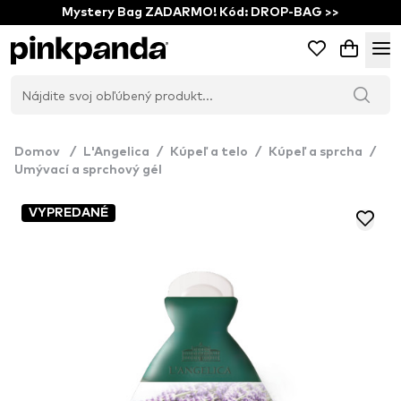
Mystery Bag ZADARMO! Kód: DROP-BAG >>
Domov
/
L'Angelica
/
Kúpeľ a telo
/
Kúpeľ a sprcha
/
Umývací a sprchový gél
VYPREDANÉ