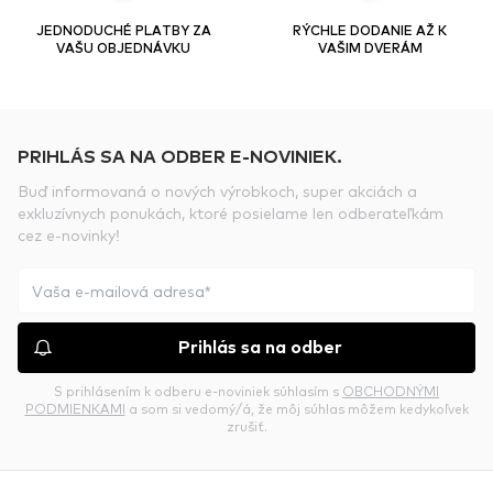
JEDNODUCHÉ PLATBY ZA
RÝCHLE DODANIE AŽ K
VAŠU OBJEDNÁVKU
VAŠIM DVERÁM
PRIHLÁS SA NA ODBER E-NOVINIEK.
Buď informovaná o nových výrobkoch, super akciách a
exkluzívnych ponukách, ktoré posielame len odberateľkám
cez e-novinky!
Prihlás sa na odber
S prihlásením k odberu e-noviniek súhlasím s
OBCHODNÝMI
PODMIENKAMI
a som si vedomý/á, že môj súhlas môžem kedykoľvek
zrušiť.