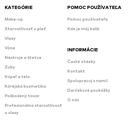
KATEGÓRIE
POMOC POUŽÍVATEĽA
Make-up
Pomoc používateľa
Starostlivosť o pleť
Kde je môj balík
Vlasy
Vône
INFORMÁCIE
Nástroje a štetce
Časté otázky
Zuby
Kontakt
Kúpeľ a telo
Spolupracuj s nami!
Kórejská kozmetika
Darčekové poukážky
Poškodený tovar
O nás
Profesionálna starostlivosť
o vlasy