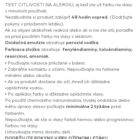
TEST CITLIVOSTI NA ALERGIU, aj keď ste už farbu na vlasy
v minulosti používali.
Nezabudnite si produkt zakúpiť
. (Dodržujte
48 hodín vopred
pokyny v priloženom letáku).
Ak sa objaví akákoľvek reakcia alebo ak si nie ste istí, poraďte
sa pred použitím farby na vlasy s lekárom.
obsahuje
.
Oxidačná emulzia
peroxid vodíka
obsahuje:
Farbiaca zložka
fenyléndiamíny, toluéndiamíny,
.
resorcinol, amoniak
• Používajte rukavice priložené v balení.
• Zabráňte kontaktu s očami. Nepoužívajte na farbenie
mihalníc alebo obočia.
• Ak sa produkt dostane do očí, ihneď ich dôkladne
vypláchnite vodou.
• Po aplikácii farby si dôkladne opláchnite vlasy.
Po použití chemického narovnávania, trvalej ondulácie alebo
iného úpravy vlasov počkajte
pred
minimálne 2 týždne
farbením.
Nepoužívajte, ak ste si vlasy farbili hennou alebo progresívnou
farbou na vlasy.
Uchovávajte mimo dosahu detí.
DODRŽUJTE POKYNY V PRILOŽENOM LETÁKU