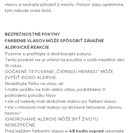
vlasov a nechajte pôsobiť 2 minúty. Potom vlasy opláchnite,
kým nebude voda čistá.
BEZPEČNOSTNÉ POKYNY
FARBENIE VLASOV MÔŽE SPÔSOBIŤ ZÁVAŽNÉ
ALERGICKÉ REAKCIE
Pozorne si prečítajte a dodržiavajte pokyny.
Tento produkt nie je určený na použitie u osôb mladších ako
16 rokov.
DOČASNÉ TETOVANIE „ČIERNOU HENNOU“ MÔŽE
ZVÝŠIŤ RIZIKO ALERGIE.
Neaplikujte farbu na vlasy, ak:
• máte vyrážku na tvári alebo citlivú, podráždenú či
poškodenú pokožku hlavy
• ste už niekedy mali akúkoľvek reakciu po farbení vlasov
• ste v minulosti mali reakciu na dočasné tetovanie „čiernou
hennou“
IGNOROVANIE ALERGIE MÔŽE BYŤ ŽIVOTU
NEBEZPEČNÉ.
Pred každým farbením vlasov si
vykonajte
48 hodín vopred