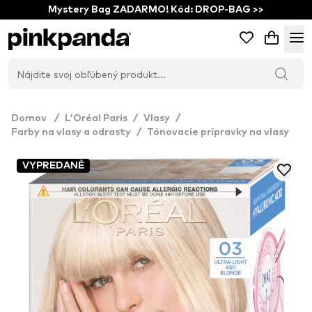
Mystery Bag ZADARMO! Kód: DROP-BAG >>
Domov
/
L’Oréal Paris
/
Vlasy
/
Farby na vlasy a odrasty
/
Tónovacie prípravky na vlasy
VYPREDANÉ