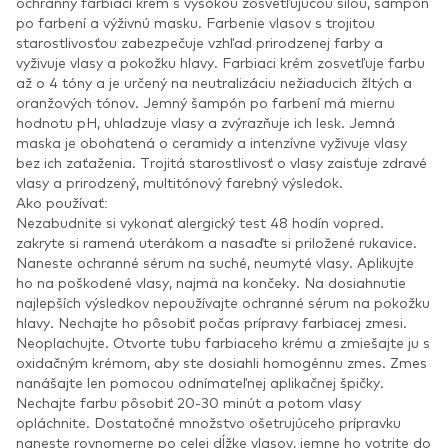
ochranný farbiaci krém s vysokou zosvetľujúcou silou, šampón
po farbení a výživnú masku. Farbenie vlasov s trojitou
starostlivosťou zabezpečuje vzhľad prirodzenej farby a
vyživuje vlasy a pokožku hlavy. Farbiaci krém zosvetľuje farbu
až o 4 tóny a je určený na neutralizáciu nežiaducich žltých a
oranžových tónov. Jemný šampón po farbení má miernu
hodnotu pH, uhladzuje vlasy a zvýrazňuje ich lesk. Jemná
maska je obohatená o ceramidy a intenzívne vyživuje vlasy
bez ich zaťaženia. Trojitá starostlivosť o vlasy zaisťuje zdravé
vlasy a prirodzený, multitónový farebný výsledok.
Ako používať:
Nezabudnite si vykonať alergický test 48 hodín vopred.
zakryte si ramená uterákom a nasaďte si priložené rukavice.
Naneste ochranné sérum na suché, neumyté vlasy. Aplikujte
ho na poškodené vlasy, najmä na končeky. Na dosiahnutie
najlepších výsledkov nepoužívajte ochranné sérum na pokožku
hlavy. Nechajte ho pôsobiť počas prípravy farbiacej zmesi.
Neoplachujte. Otvorte tubu farbiaceho krému a zmiešajte ju s
oxidačným krémom, aby ste dosiahli homogénnu zmes. Zmes
nanášajte len pomocou odnímateľnej aplikačnej špičky.
Nechajte farbu pôsobiť 20-30 minút a potom vlasy
opláchnite. Dostatočné množstvo ošetrujúceho prípravku
naneste rovnomerne po celej dĺžke vlasov, jemne ho votrite do