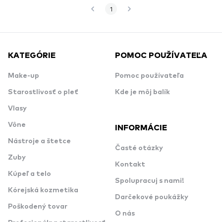
1
KATEGÓRIE
POMOC POUŽÍVATEĽA
Make-up
Pomoc používateľa
Starostlivosť o pleť
Kde je môj balík
Vlasy
Vône
INFORMÁCIE
Nástroje a štetce
Časté otázky
Zuby
Kontakt
Kúpeľ a telo
Spolupracuj s nami!
Kórejská kozmetika
Darčekové poukážky
Poškodený tovar
O nás