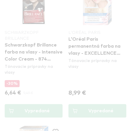
SCHWARZKOPF
L’ORÉAL PARIS
BRILLANCE
L’Oréal Paris
Schwarzkopf Brillance
permanentná farba na
farba na vlasy - Intensive
vlasy - EXCELLENCE
Color Cream - 874
Tónovacie prípravky na
Pure Blonde - 03 Ultra-
Tónovacie prípravky na
vlasy
Velvet Brown //
Light Ash Blonde
vlasy
Poškodený tovar
-30%
8,99 €
6,64 €
9,49 €
Vypredané
Vypredané