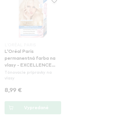
L’ORÉAL PARIS
L’Oréal Paris
permanentná farba na
vlasy - EXCELLENCE
Tónovacie prípravky na
Pure Blonde - 01 Ultra-
vlasy
Light Natural Blonde
8,99 €
Vypredané