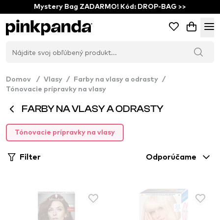
Mystery Bag ZADARMO! Kód: DROP-BAG >>
Domov
/
Vlasy
/
Farby na vlasy a odrasty
/
Tónovacie prípravky na vlasy
FARBY NA VLASY A ODRASTY
Tónovacie prípravky na vlasy
Filter
Odporúčame