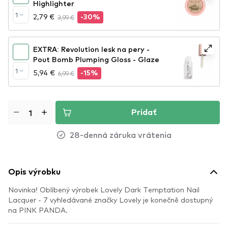
Highlighter
1
2,79 €
3,99 €
-30%
EXTRA: Revolution lesk na pery -
Pout Bomb Plumping Gloss - Glaze
1
5,94 €
6,99 €
-15%
Pridať
28-denná záruka vrátenia
Opis výrobku
Novinka! Oblíbený výrobek Lovely Dark Temptation Nail
Lacquer - 7 vyhledávané značky Lovely je konečně dostupný
na PINK PANDA.