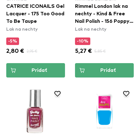
CATRICE ICONAILS Gel
Rimmel London lak na
Lacquer - 175 Too Good
nechty - Kind & Free
To Be Taupe
Nail Polish - 156 Poppy
Lak na nechty
Lak na nechty
Pop Red
-5%
-10%
2,80 €
2,95 €
5,27 €
5,85 €
Pridať
Pridať