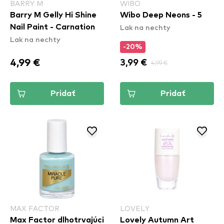
BARRY M
WIBO
Barry M Gelly Hi Shine
Wibo Deep Neons - 5
Lak na nechty
Nail Paint - Carnation
Lak na nechty
-20%
4,99 €
3,99 €
4,99 €
Pridať
Pridať
MAX FACTOR
LOVELY
Max Factor dlhotrvajúci
Lovely Autumn Art