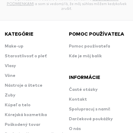
PODMIENKAMI
a som si vedomý/á, že môj súhlas môžem kedykoľvek
zrušiť.
KATEGÓRIE
POMOC POUŽÍVATEĽA
Make-up
Pomoc používateľa
Starostlivosť o pleť
Kde je môj balík
Vlasy
Vône
INFORMÁCIE
Nástroje a štetce
Časté otázky
Zuby
Kontakt
Kúpeľ a telo
Spolupracuj s nami!
Kórejská kozmetika
Darčekové poukážky
Poškodený tovar
O nás