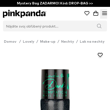
Mystery Bag ZADARMO! Kód: DROP-BAG >>
Domov
/
Lovely
/
Make-up
/
Nechty
/
Lak na nechty