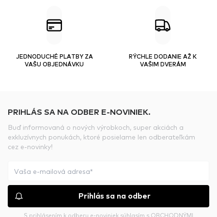
JEDNODUCHÉ PLATBY ZA
RÝCHLE DODANIE AŽ K
VAŠU OBJEDNÁVKU
VAŠIM DVERÁM
PRIHLÁS SA NA ODBER E-NOVINIEK.
Buď informovaná o nových výrobkoch, super akciách a
exkluzívnych ponukách, ktoré posielame len odberateľkám
cez e-novinky!
Prihlás sa na odber
S prihlásením k odberu e-noviniek súhlasím s
OBCHODNÝMI