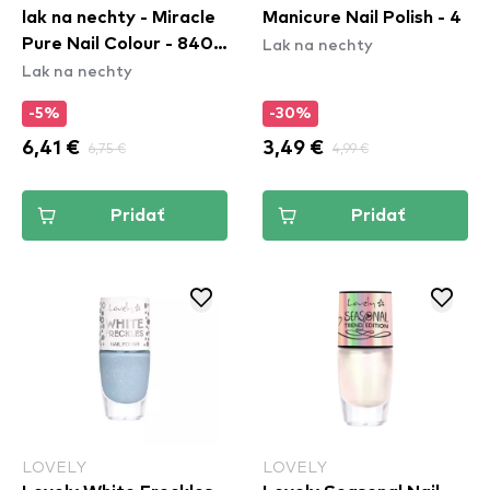
lak na nechty - Miracle
Manicure Nail Polish - 4
Lak na nechty
Pure Nail Colour - 840
Lak na nechty
Moonstone Blue
-5%
-30%
6,41 €
6,75 €
3,49 €
4,99 €
Pridať
Pridať
LOVELY
LOVELY