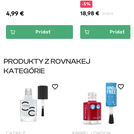
-5%
4,99 €
18,98 €
19,98 €
Pridať
Pridať
PRODUKTY Z ROVNAKEJ
KATEGÓRIE
CATRICE
RIMMEL LONDON