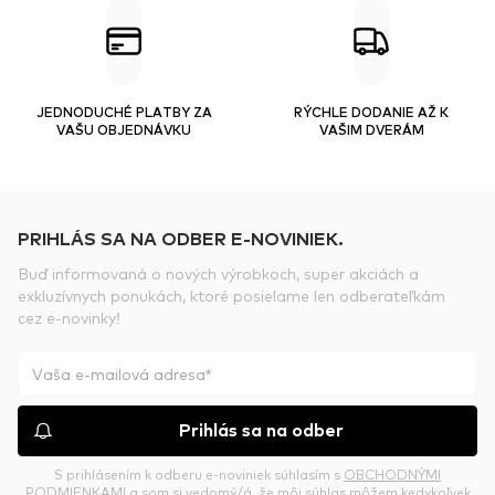
JEDNODUCHÉ PLATBY ZA
RÝCHLE DODANIE AŽ K
VAŠU OBJEDNÁVKU
VAŠIM DVERÁM
PRIHLÁS SA NA ODBER E-NOVINIEK.
Buď informovaná o nových výrobkoch, super akciách a
exkluzívnych ponukách, ktoré posielame len odberateľkám
cez e-novinky!
Prihlás sa na odber
S prihlásením k odberu e-noviniek súhlasím s
OBCHODNÝMI
PODMIENKAMI
a som si vedomý/á, že môj súhlas môžem kedykoľvek