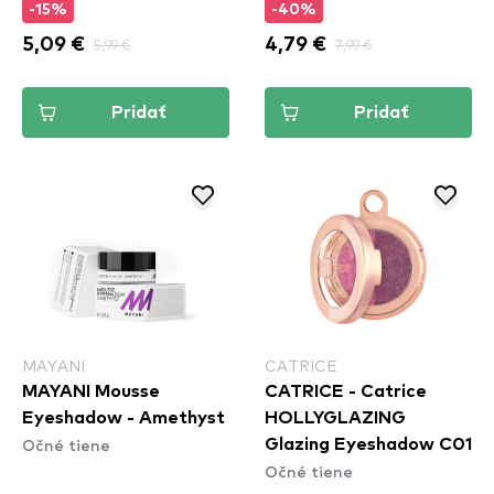
-15%
-40%
5,09 €
5,99 €
4,79 €
7,99 €
Pridať
Pridať
MAYANI
CATRICE
MAYANI Mousse
CATRICE - Catrice
Eyeshadow - Amethyst
HOLLYGLAZING
Očné tiene
Glazing Eyeshadow C01
Očné tiene