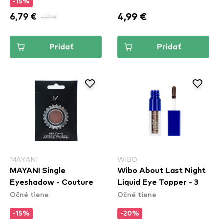
-15%
4,99 €
6,79 €
7,99 €
Pridať
Pridať
MAYANI
WIBO
MAYANI Single
Wibo About Last Night
Eyeshadow - Couture
Liquid Eye Topper - 3
Očné tiene
Očné tiene
-15%
-20%