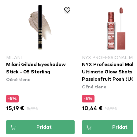
MILANI
NYX PROFESSIONAL MA
Milani Gilded Eyeshadow
NYX Professional Mak
Stick - 05 Sterling
Ultimate Glow Shots -
Očné tiene
Passionfruit Posh (UG
Očné tiene
-5%
-5%
15,19 €
15,99 €
10,44 €
10,99 €
Pridať
Pridať