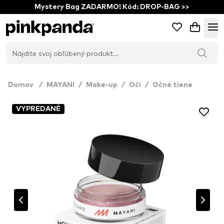
Mystery Bag ZADARMO! Kód: DROP-BAG >>
Domov
/
MAYANI
/
Make-up
/
Oči
/
Očné tiene
VYPREDANÉ