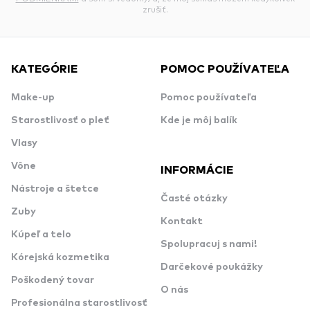
zrušiť.
KATEGÓRIE
POMOC POUŽÍVATEĽA
Make-up
Pomoc používateľa
Starostlivosť o pleť
Kde je môj balík
Vlasy
Vône
INFORMÁCIE
Nástroje a štetce
Časté otázky
Zuby
Kontakt
Kúpeľ a telo
Spolupracuj s nami!
Kórejská kozmetika
Darčekové poukážky
Poškodený tovar
O nás
Profesionálna starostlivosť