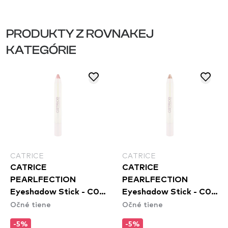
PRODUKTY Z ROVNAKEJ
KATEGÓRIE
CATRICE
CATRICE
CATRICE
CATRICE
PEARLFECTION
PEARLFECTION
Eyeshadow Stick - C02
Eyeshadow Stick - C03
Očné tiene
Očné tiene
Pearl Glaze
Unstoppapearl
-5%
-5%