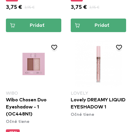
3,75 €
3,95 €
3,75 €
3,95 €
Pridať
Pridať
WIBO
LOVELY
Wibo Chosen Duo
Lovely DREAMY LIQUID
Eyeshadow - 1
EYESHADOW 1
Očné tiene
(OC448N1)
Očné tiene