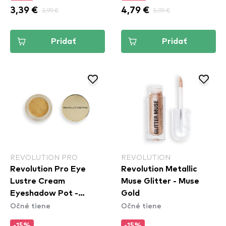
3,39 €
3,99 €
4,79 €
5,99 €
Pridať
Pridať
REVOLUTION PRO
REVOLUTION
Revolution Pro Eye
Revolution Metallic
Lustre Cream
Muse Glitter - Muse
Eyeshadow Pot -
Gold
Očné tiene
Očné tiene
Duchesse
-15%
-15%