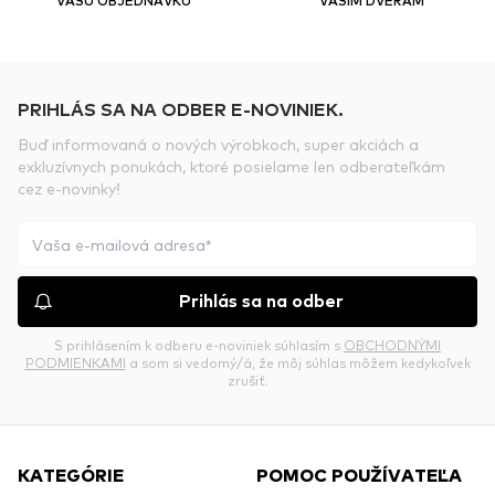
PRIHLÁS SA NA ODBER E-NOVINIEK.
Buď informovaná o nových výrobkoch, super akciách a
exkluzívnych ponukách, ktoré posielame len odberateľkám
cez e-novinky!
Prihlás sa na odber
S prihlásením k odberu e-noviniek súhlasím s
OBCHODNÝMI
PODMIENKAMI
a som si vedomý/á, že môj súhlas môžem kedykoľvek
zrušiť.
KATEGÓRIE
POMOC POUŽÍVATEĽA