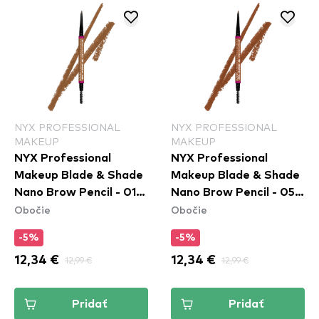
NYX PROFESSIONAL
NYX PROFESSIONAL
MAKEUP
MAKEUP
NYX Professional
NYX Professional
Makeup Blade & Shade
Makeup Blade & Shade
Nano Brow Pencil - 01
Nano Brow Pencil - 05
Obočie
Obočie
Ash Blonde
Auburn
-5%
-5%
12,34 €
12,99 €
12,34 €
12,99 €
Pridať
Pridať