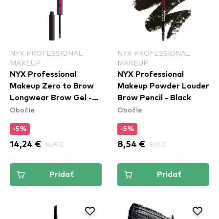
NYX PROFESSIONAL
NYX PROFESSIONAL
MAKEUP
MAKEUP
NYX Professional
NYX Professional
Makeup Zero to Brow
Makeup Powder Louder
Longwear Brow Gel -
Brow Pencil - Black
Obočie
Obočie
Black (ZTBG08)
-5%
-5%
14,24 €
14,99 €
8,54 €
8,99 €
Pridať
Pridať