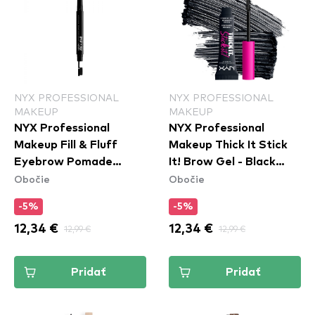
NYX PROFESSIONAL
NYX PROFESSIONAL
MAKEUP
MAKEUP
NYX Professional
NYX Professional
Makeup Fill & Fluff
Makeup Thick It Stick
Eyebrow Pomade
It! Brow Gel - Black
Obočie
Obočie
Pencil - Clear
(TISI08)
-5%
-5%
12,34 €
12,99 €
12,34 €
12,99 €
Pridať
Pridať