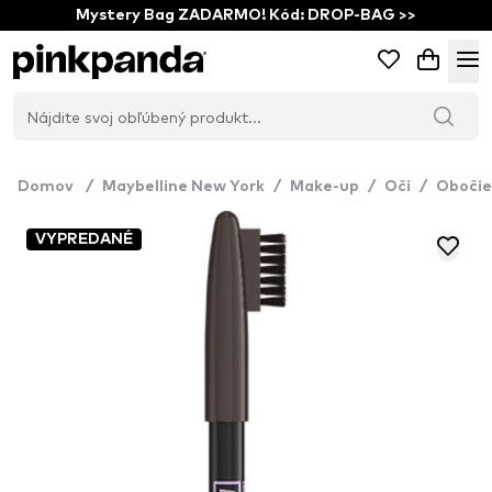
Mystery Bag ZADARMO! Kód: DROP-BAG >>
Domov
/
Maybelline New York
/
Make-up
/
Oči
/
Obočie
VYPREDANÉ