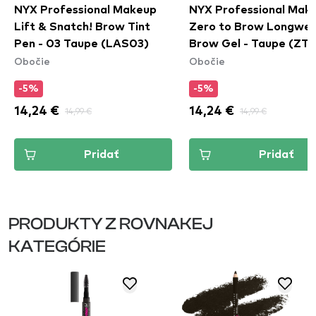
NYX Professional Makeup
NYX Professional Mak
Lift & Snatch! Brow Tint
Zero to Brow Longwe
Pen - 03 Taupe (LAS03)
Brow Gel - Taupe (ZT
Obočie
Obočie
-5%
-5%
14,24 €
14,99 €
14,24 €
14,99 €
Pridať
Pridať
PRODUKTY Z ROVNAKEJ
KATEGÓRIE