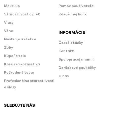
Make-up
Pomoc používateľa
Starostlivosť o pleť
Kde je môj balík
Vlasy
Vône
INFORMÁCIE
Nástroje a štetce
Časté otázky
Zuby
Kontakt
Kúpeľ a telo
Spolupracuj s nami!
Kórejská kozmetika
Darčekové poukážky
Poškodený tovar
O nás
Profesionálna starostlivosť
o vlasy
SLEDUJTE NÁS