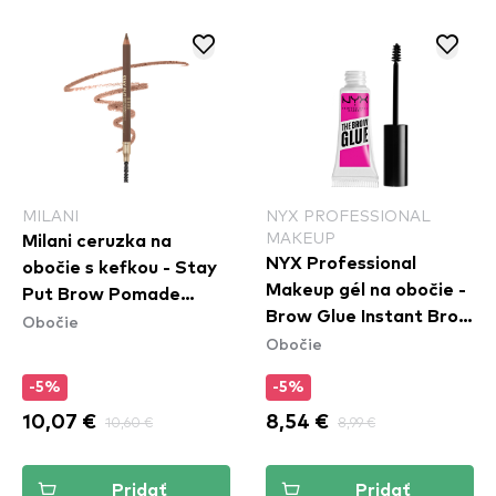
MILANI
NYX PROFESSIONAL
MAKEUP
Milani ceruzka na
NYX Professional
obočie s kefkou - Stay
Makeup gél na obočie -
Put Brow Pomade
Brow Glue Instant Brow
Obočie
Pencil - 01 Soft Taupe
Obočie
Styler
-5%
-5%
10,07 €
10,60 €
8,54 €
8,99 €
Pridať
Pridať