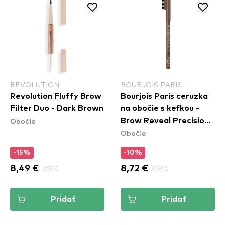
REVOLUTION
BOURJOIS PARIS
Revolution Fluffy Brow
Bourjois Paris ceruzka
Filter Duo - Dark Brown
na obočie s kefkou -
Obočie
Brow Reveal Precision -
Obočie
003 Medium Brown
-15%
-10%
8,49 €
9,99 €
8,72 €
9,69 €
Pridať
Pridať