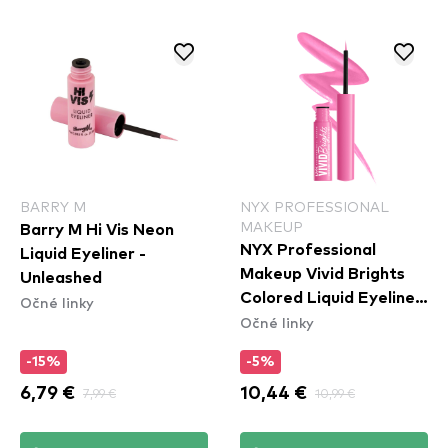
BARRY M
NYX PROFESSIONAL
MAKEUP
Barry M Hi Vis Neon
NYX Professional
Liquid Eyeliner -
Makeup Vivid Brights
Unleashed
Colored Liquid Eyeliner
Očné linky
Očné linky
- Don't Pink Twice
(VBLL08)
-15%
-5%
6,79 €
7,99 €
10,44 €
10,99 €