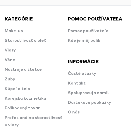
KATEGÓRIE
POMOC POUŽÍVATEĽA
Make-up
Pomoc používateľa
Starostlivosť o pleť
Kde je môj balík
Vlasy
Vône
INFORMÁCIE
Nástroje a štetce
Časté otázky
Zuby
Kontakt
Kúpeľ a telo
Spolupracuj s nami!
Kórejská kozmetika
Darčekové poukážky
Poškodený tovar
O nás
Profesionálna starostlivosť
o vlasy