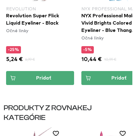
REVOLUTION
NYX PROFESSIONAL MA
Revolution Super Flick
NYX Professional Mak
Liquid Eyeliner - Black
Vivid Brights Colored L
Očné linky
Eyeliner - Blue Thang
Očné linky
(VBLL06)
-25%
-5%
5,24 €
6,99 €
10,44 €
10,99 €
Pridať
Pridať
PRODUKTY Z ROVNAKEJ
KATEGÓRIE