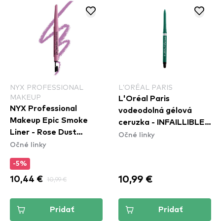
NYX PROFESSIONAL
L’ORÉAL PARIS
MAKEUP
L'Oréal Paris
NYX Professional
vodeodolná gélová
Makeup Epic Smoke
ceruzka - INFAILLIBLE
Liner - Rose Dust
Očné linky
36h Grip Gel Automatic
Očné linky
(ESL04)
Eyeliner - Emerald
Green
-5%
10,99 €
10,44 €
10,99 €
Pridať
Pridať