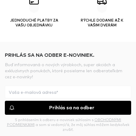
JEDNODUCHÉ PLATBY ZA
RÝCHLE DODANIE AŽ K
VAŠU OBJEDNÁVKU
VAŠIM DVERÁM
PRIHLÁS SA NA ODBER E-NOVINIEK.
Buď informovaná o nových výrobkoch, super akciách a
exkluzívnych ponukách, ktoré posielame len odberateľkám
cez e-novinky!
Prihlás sa na odber
S prihlásením k odberu e-noviniek súhlasím s
OBCHODNÝMI
PODMIENKAMI
a som si vedomý/á, že môj súhlas môžem kedykoľvek
zrušiť.