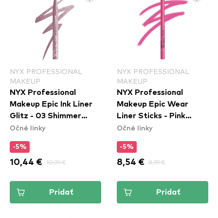
NYX PROFESSIONAL
NYX PROFESSIONAL
MAKEUP
MAKEUP
NYX Professional
NYX Professional
Makeup Epic Ink Liner
Makeup Epic Wear
Glitz - 03 Shimmer
Liner Sticks - Pink
Očné linky
Očné linky
Stitch
Spirit
-5%
-5%
10,44 €
10,99 €
8,54 €
8,99 €
Pridať
Pridať