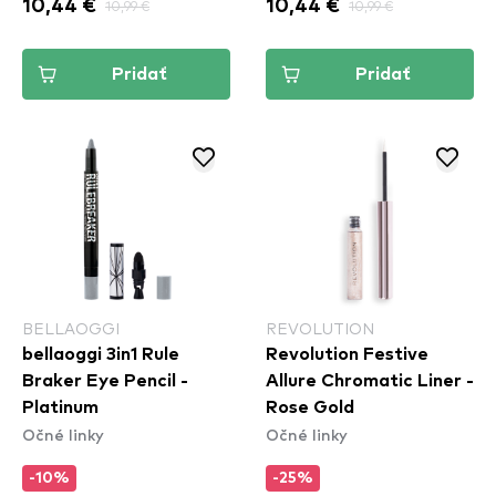
10,44 €
10,99 €
10,44 €
10,99 €
Pridať
Pridať
BELLAOGGI
REVOLUTION
bellaoggi 3in1 Rule
Revolution Festive
Braker Eye Pencil -
Allure Chromatic Liner -
Platinum
Rose Gold
Očné linky
Očné linky
-10%
-25%