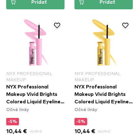
Pridať
Pridať
NYX PROFESSIONAL
NYX PROFESSIONAL
MAKEUP
MAKEUP
NYX Professional
NYX Professional
Makeup Vivid Brights
Makeup Vivid Brights
Colored Liquid Eyeliner
Colored Liquid Eyeliner
Očné linky
Očné linky
- Sneaky Pink (VBLL09)
- Had Me At Yellow
(VBLL03)
-5%
-5%
10,44 €
10,99 €
10,44 €
10,99 €