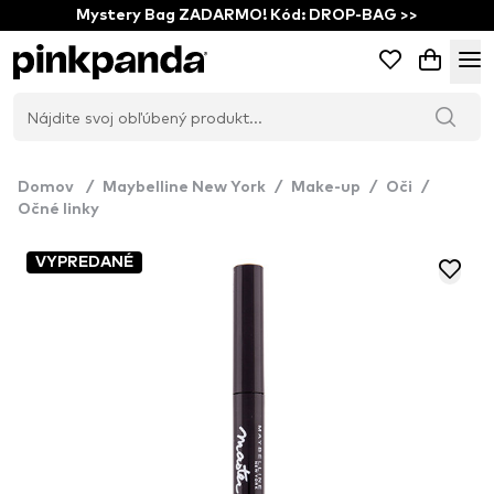
Mystery Bag ZADARMO! Kód: DROP-BAG >>
Domov
/
Maybelline New York
/
Make-up
/
Oči
/
Očné linky
VYPREDANÉ