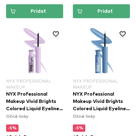
Pridať
Pridať
NYX PROFESSIONAL
NYX PROFESSIONAL
MAKEUP
MAKEUP
NYX Professional
NYX Professional
Makeup Vivid Brights
Makeup Vivid Brights
Colored Liquid Eyeliner
Colored Liquid Eyeliner
Očné linky
Očné linky
- Lilac Link (VBLL07)
- Cobalt Crush
(VBLL05)
-5%
-5%