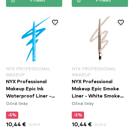
Pridať
Pridať
NYX PROFESSIONAL
NYX PROFESSIONAL
MAKEUP
MAKEUP
NYX Professional
NYX Professional
Makeup Epic Ink
Makeup Epic Smoke
Waterproof Liner -
Liner - White Smoke
Očné linky
Očné linky
Vintage Baby
(ESL01)
-5%
-5%
10,44 €
10,99 €
10,44 €
10,99 €