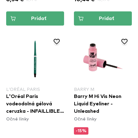
Pridať
Pridať
L’ORÉAL PARIS
BARRY M
L'Oréal Paris
Barry M Hi Vis Neon
vodeodolná gélová
Liquid Eyeliner -
ceruzka - INFAILLIBLE
Unleashed
Očné linky
Očné linky
36h Grip Gel Automatic
Eyeliner - Emerald
-15%
Green