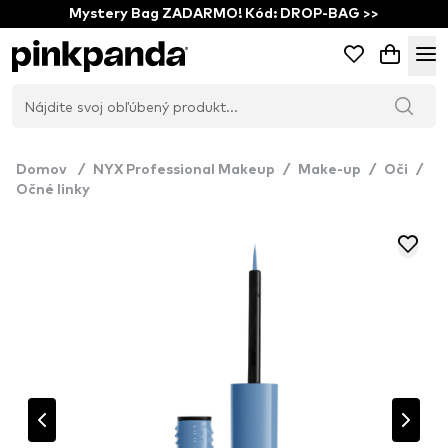
Mystery Bag ZADARMO! Kód: DROP-BAG >>
Domov
/
NYX Professional Makeup
/
Make-up
/
Oči
/
Očné linky