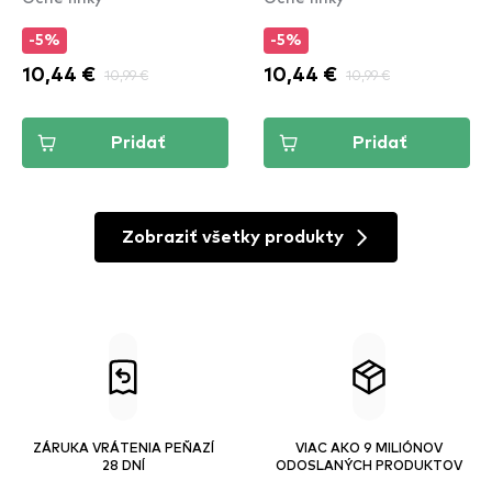
(VBLL03)
-5%
-5%
10,44 €
10,99 €
10,44 €
10,99 €
Pridať
Pridať
Zobraziť všetky produkty
ZÁRUKA VRÁTENIA PEŇAZÍ
VIAC AKO 9 MILIÓNOV
28 DNÍ
ODOSLANÝCH PRODUKTOV