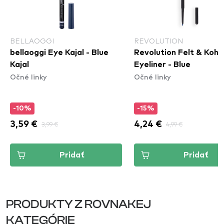
BELLAOGGI
REVOLUTION
bellaoggi Eye Kajal - Blue
Revolution Felt & Kohl
Kajal
Eyeliner - Blue
Očné linky
Očné linky
-10%
-15%
3,59 €
3,99 €
4,24 €
4,99 €
Pridať
Pridať
PRODUKTY Z ROVNAKEJ
KATEGÓRIE