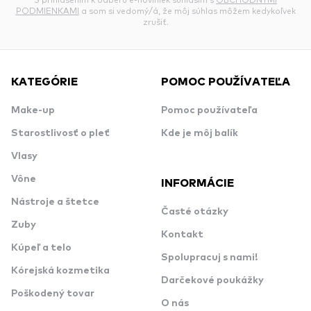
PODMIENKAMI
a som si vedomý/á, že môj súhlas môžem kedykoľvek
zrušiť.
KATEGÓRIE
POMOC POUŽÍVATEĽA
Make-up
Pomoc používateľa
Starostlivosť o pleť
Kde je môj balík
Vlasy
Vône
INFORMÁCIE
Nástroje a štetce
Časté otázky
Zuby
Kontakt
Kúpeľ a telo
Spolupracuj s nami!
Kórejská kozmetika
Darčekové poukážky
Poškodený tovar
O nás