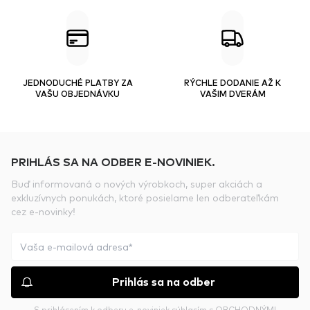
JEDNODUCHÉ PLATBY ZA
RÝCHLE DODANIE AŽ K
VAŠU OBJEDNÁVKU
VAŠIM DVERÁM
PRIHLÁS SA NA ODBER E-NOVINIEK.
Buď informovaná o nových výrobkoch, super akciách a
exkluzívnych ponukách, ktoré posielame len odberateľkám
cez e-novinky!
Prihlás sa na odber
S prihlásením k odberu e-noviniek súhlasím s
OBCHODNÝMI