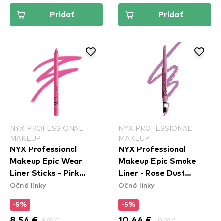
Pridať
Pridať
NYX PROFESSIONAL
NYX PROFESSIONAL
MAKEUP
MAKEUP
NYX Professional
NYX Professional
Makeup Epic Wear
Makeup Epic Smoke
Liner Sticks - Pink
Liner - Rose Dust
Očné linky
Očné linky
Spirit
(ESL04)
-5%
-5%
8,54 €
8,99 €
10,44 €
10,99 €