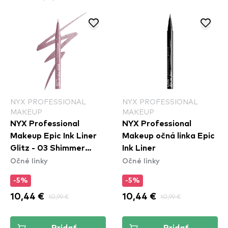
NYX PROFESSIONAL
NYX PROFESSIONAL
MAKEUP
MAKEUP
NYX Professional
NYX Professional
Makeup Epic Ink Liner
Makeup očná linka Epic
Glitz - 03 Shimmer
Ink Liner
Očné linky
Očné linky
Stitch
-5%
-5%
10,44 €
10,99 €
10,44 €
10,99 €