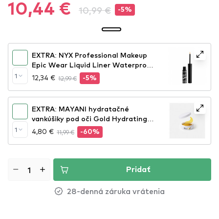
10,44 €
10,99 €
-5%
EXTRA: NYX Professional Makeup
Epic Wear Liquid Liner Waterproof
- Yellow
1
12,34 €
12,99 €
-5%
EXTRA: MAYANI hydratačné
vankúšiky pod oči Gold Hydrating
Eye Patches
1
4,80 €
11,99 €
-60%
Pridať
28-denná záruka vrátenia