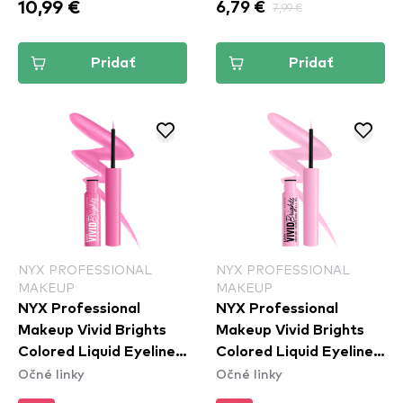
10,99 €
6,79 €
7,99 €
Pridať
Pridať
NYX PROFESSIONAL
NYX PROFESSIONAL
MAKEUP
MAKEUP
NYX Professional
NYX Professional
Makeup Vivid Brights
Makeup Vivid Brights
Colored Liquid Eyeliner
Colored Liquid Eyeliner
Očné linky
Očné linky
- Don't Pink Twice
- Sneaky Pink (VBLL09)
(VBLL08)