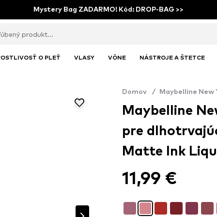
Mystery Bag ZADARMO! Kód: DROP-BAG >>
OSTLIVOSŤ O PLEŤ
VLASY
VÔNE
NÁSTROJE A ŠTETCE
Domov
/
Maybelline New 
Maybelline Ne
pre dlhotrvajú
Matte Ink Liqu
11,99 €