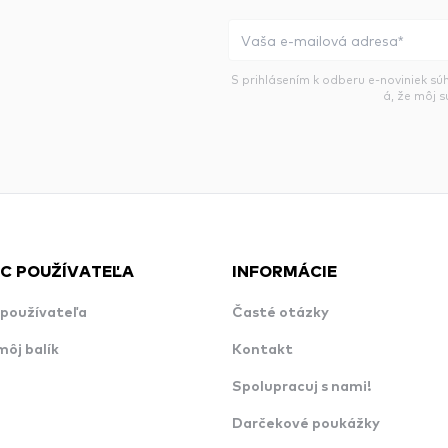
S prihlásením k odberu e-noviniek sú
á, že môj 
C POUŽÍVATEĽA
INFORMÁCIE
používateľa
Časté otázky
môj balík
Kontakt
Spolupracuj s nami!
Darčekové poukážky