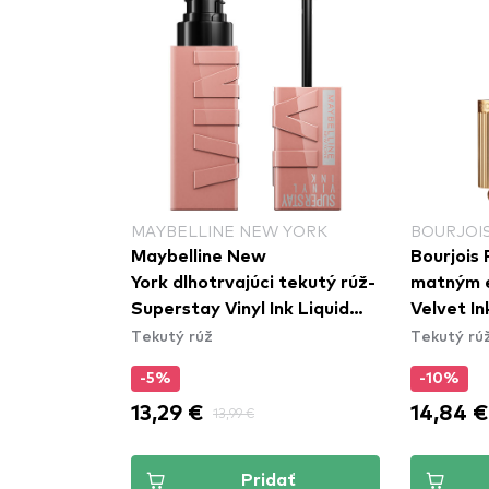
MAYBELLINE NEW YORK
BOURJOIS
Maybelline New
Bourjois 
York dlhotrvajúci tekutý rúž-
matným 
Superstay Vinyl Ink Liquid
Velvet In
Tekutý rúž
Tekutý rú
Lipstick - 95 Captivated
Coquelic
-5%
-10%
13,29 €
14,84 €
13,99 €
Pridať