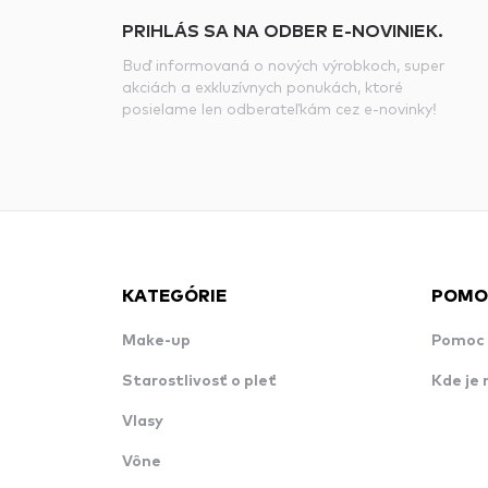
PRIHLÁS SA NA ODBER E-NOVINIEK.
Buď informovaná o nových výrobkoch, super
akciách a exkluzívnych ponukách, ktoré
posielame len odberateľkám cez e-novinky!
KATEGÓRIE
POMO
Make-up
Pomoc 
Starostlivosť o pleť
Kde je 
Vlasy
Vône