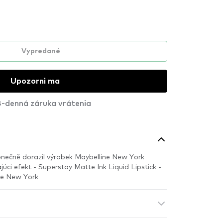
Vypredané
Upozorni ma
-denná záruka vrátenia
ečně dorazil výrobek Maybelline New York
júci efekt - Superstay Matte Ink Liquid Lipstick -
ne New York