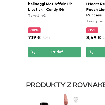
ekutý rúž s
bellaoggi Mat Affair 12h
I Heart Re
m - Rouge
Lipstick - Candy Girl
Peach Liqu
Tekutý rúž
Fushia Cha
Princess
Tekutý rúž
-10%
-15%
7,19 €
8,49 €
7,99 €
9
dať
Pridať
PRODUKTY Z ROVNAK