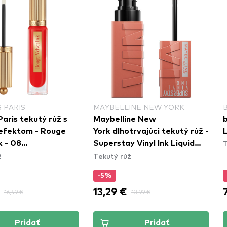
 PARIS
MAYBELLINE NEW YORK
Paris tekutý rúž s
Maybelline New
b
efektom - Rouge
York dlhotrvajúci tekutý rúž -
L
T
k - 08
Superstay Vinyl Ink Liquid
ž
Tekutý rúž
\'Hot
Lipstick - 105 Golden
-5%
13,29 €
16,49 €
13,99 €
Pridať
Pridať