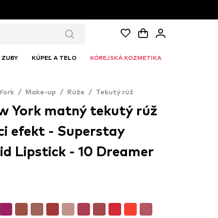
ZUBY
KÚPEĽ A TELO
KÓREJSKÁ KOZMETIKA
York
/
Make-up
/
Rúže
/
Tekutý rúž
w York matný tekutý rúž
ci efekt - Superstay
id Lipstick - 10 Dreamer