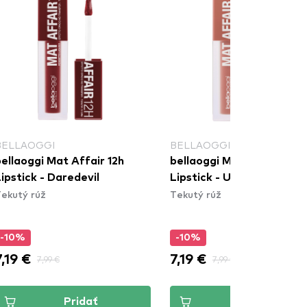
BELLAOGGI
BELLAOGGI
ellaoggi Mat Affair 12h
bellaoggi Mat Affair 12h
ipstick - Daredevil
Lipstick - Undressed
ekutý rúž
Tekutý rúž
-10%
-10%
7,19 €
7,19 €
7,99 €
7,99 €
Pridať
Pridať