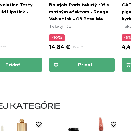
volution Tasty
Bourjois Paris tekutý rúž s
CAT
id Lipstick -
matným efektom - Rouge
pig
Velvet Ink - 03 Rose Me
hyd
Tekutý rúž
Teku
Tender
Glas
030
-10%
-5
14,84 €
4,4
,99 €
16,49 €
Pridať
Pridať
EJ KATEGÓRIE