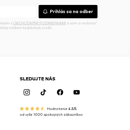
Prihlás sa na odber
hlasím s
OBCHODNÝMI PODMIENKAMI
a som si vedomý/
súhlas môžem kedykoľvek zrušiť.
SLEDUJTE NÁS
Hodnotenie
4.5/5
od vyše 1000 spokojných zákazníkov