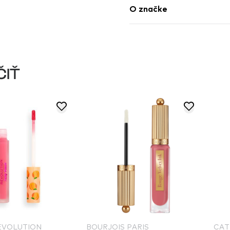
O značke
ČIŤ
REVOLUTION
BOURJOIS PARIS
CAT