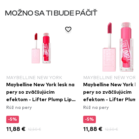
MOŽNO SA TI BUDE PÁČIŤ
MAYBELLINE NEW YORK
MAYBELLINE NEW YORK
Maybelline New York lesk na
Maybelline New York le
pery so zväčšujúcim
pery so zväčšujúcim
efektom - Lifter Plump Lip
efektom - Lifter Plump
Rúž na pery
Rúž na pery
Gloss - 004 Red Flag
Gloss - 003 Pink Sting
-5%
-5%
11,88 €
12,50 €
11,88 €
12,50 €