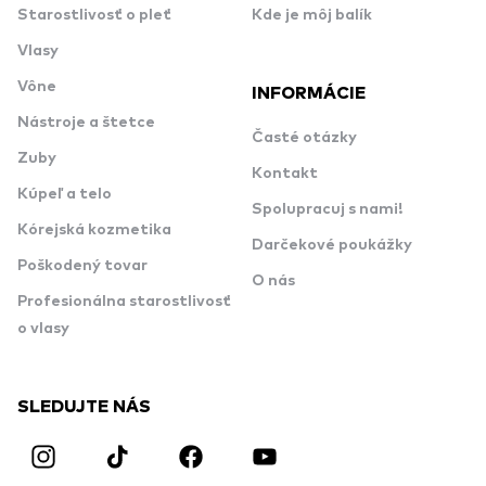
Starostlivosť o pleť
Kde je môj balík
Vlasy
Vône
INFORMÁCIE
Nástroje a štetce
Časté otázky
Zuby
Kontakt
Kúpeľ a telo
Spolupracuj s nami!
Kórejská kozmetika
Darčekové poukážky
Poškodený tovar
O nás
Profesionálna starostlivosť
o vlasy
SLEDUJTE NÁS