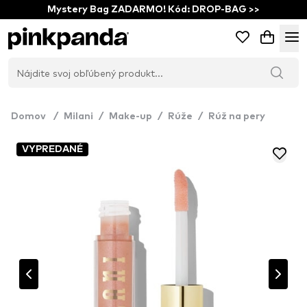
Mystery Bag ZADARMO! Kód: DROP-BAG >>
Domov
/
Milani
/
Make-up
/
Rúže
/
Rúž na pery
VYPREDANÉ