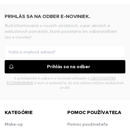
PRIHLÁS SA NA ODBER E-NOVINIEK.
Buď informovaná o nových výrobkoch, super akciách a
exkluzívnych ponukách, ktoré posielame len odberateľkám
cez e-novinky!
Prihlás sa na odber
S prihlásením k odberu e-noviniek súhlasím s
OBCHODNÝMI
PODMIENKAMI
a som si vedomý/á, že môj súhlas môžem kedykoľvek
zrušiť.
KATEGÓRIE
POMOC POUŽÍVATEĽA
Make-up
Pomoc používateľa