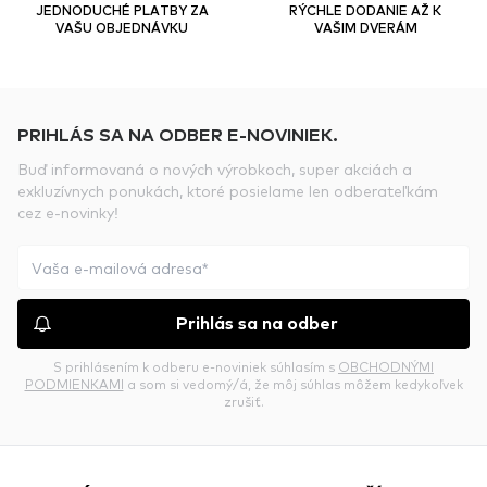
JEDNODUCHÉ PLATBY ZA
RÝCHLE DODANIE AŽ K
VAŠU OBJEDNÁVKU
VAŠIM DVERÁM
PRIHLÁS SA NA ODBER E-NOVINIEK.
Buď informovaná o nových výrobkoch, super akciách a
exkluzívnych ponukách, ktoré posielame len odberateľkám
cez e-novinky!
Prihlás sa na odber
S prihlásením k odberu e-noviniek súhlasím s
OBCHODNÝMI
PODMIENKAMI
a som si vedomý/á, že môj súhlas môžem kedykoľvek
zrušiť.