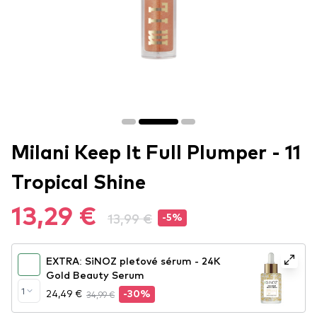
Milani Keep It Full Plumper - 11
Tropical Shine
13,29 €
13,99 €
-5%
EXTRA: SiNOZ pleťové sérum - 24K
Gold Beauty Serum
1
24,49 €
34,99 €
-30%