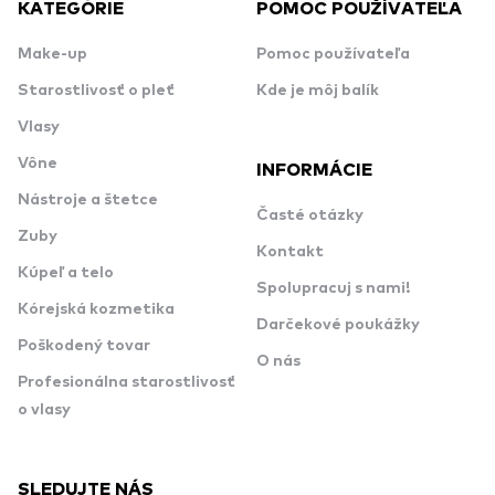
KATEGÓRIE
POMOC POUŽÍVATEĽA
Make-up
Pomoc používateľa
Starostlivosť o pleť
Kde je môj balík
Vlasy
Vône
INFORMÁCIE
Nástroje a štetce
Časté otázky
Zuby
Kontakt
Kúpeľ a telo
Spolupracuj s nami!
Kórejská kozmetika
Darčekové poukážky
Poškodený tovar
O nás
Profesionálna starostlivosť
o vlasy
SLEDUJTE NÁS