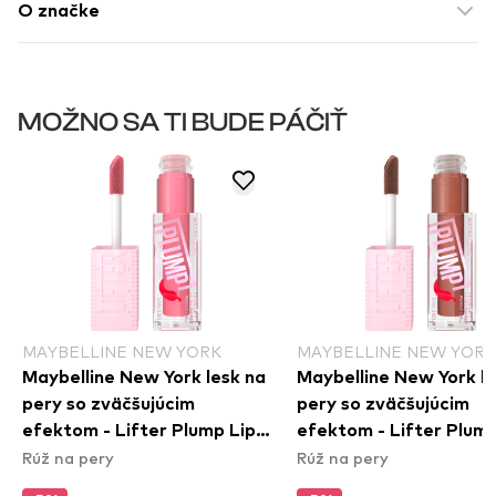
O značke
MOŽNO SA TI BUDE PÁČIŤ
MAYBELLINE NEW YORK
MAYBELLINE NEW YORK
Maybelline New York lesk na
Maybelline New York le
pery so zväčšujúcim
pery so zväčšujúcim
efektom - Lifter Plump Lip
efektom - Lifter Plump
Rúž na pery
Rúž na pery
Gloss - 001 Blush Blaze
Gloss - 007 Cocoa Zin