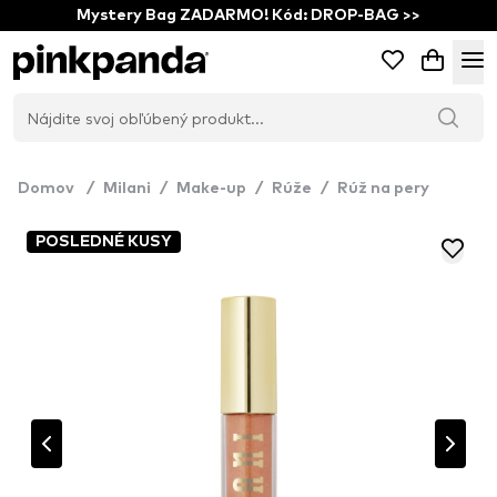
Mystery Bag ZADARMO! Kód: DROP-BAG >>
Domov
/
Milani
/
Make-up
/
Rúže
/
Rúž na pery
POSLEDNÉ KUSY