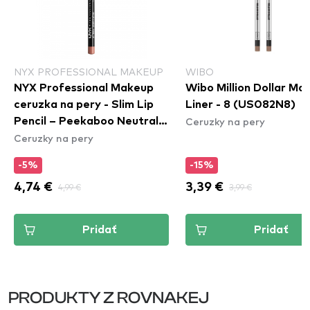
NYX PROFESSIONAL MAKEUP
WIBO
NYX Professional Makeup
Wibo Million Dollar Ma
ceruzka na pery - Slim Lip
Liner - 8 (US082N8)
Ceruzky na pery
Pencil – Peekaboo Neutral
Ceruzky na pery
(SPL860)
-5%
-15%
4,74 €
4,99 €
3,39 €
3,99 €
Pridať
Pridať
PRODUKTY Z ROVNAKEJ