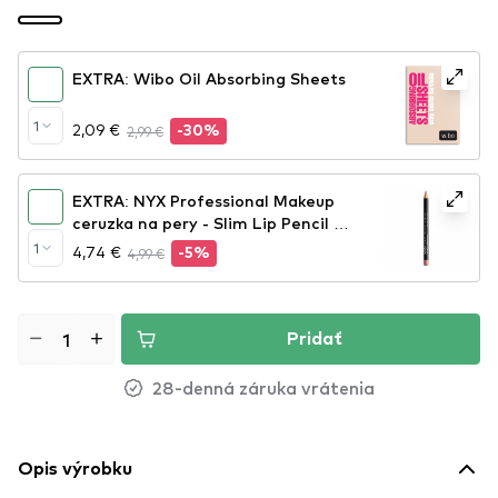
EXTRA: Wibo Oil Absorbing Sheets
1
2,09 €
2,99 €
-30%
EXTRA: NYX Professional Makeup
ceruzka na pery - Slim Lip Pencil –
Nude Pink (SPL858)
1
4,74 €
4,99 €
-5%
Pridať
28-denná záruka vrátenia
Opis výrobku