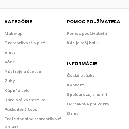
KATEGÓRIE
POMOC POUŽÍVATEĽA
Make-up
Pomoc používateľa
Starostlivosť o pleť
Kde je môj balík
Vlasy
Vône
INFORMÁCIE
Nástroje a štetce
Časté otázky
Zuby
Kontakt
Kúpeľ a telo
Spolupracuj s nami!
Kórejská kozmetika
Darčekové poukážky
Poškodený tovar
O nás
Profesionálna starostlivosť
o vlasy