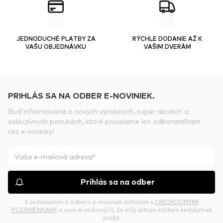
JEDNODUCHÉ PLATBY ZA
RÝCHLE DODANIE AŽ K
VAŠU OBJEDNÁVKU
VAŠIM DVERÁM
PRIHLÁS SA NA ODBER E-NOVINIEK.
Buď informovaná o nových výrobkoch, super akciách a
exkluzívnych ponukách, ktoré posielame len odberateľkám
cez e-novinky!
Prihlás sa na odber
S prihlásením k odberu e-noviniek súhlasím s
OBCHODNÝMI
PODMIENKAMI
a som si vedomý/á, že môj súhlas môžem kedykoľvek
zrušiť.