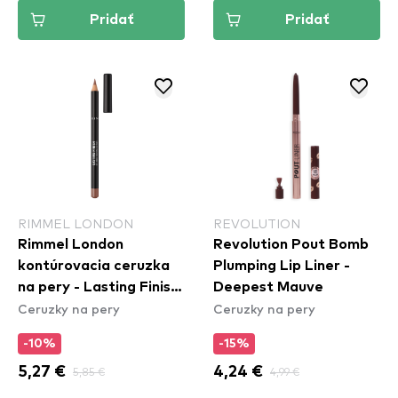
Pridať
Pridať
RIMMEL LONDON
REVOLUTION
Rimmel London
Revolution Pout Bomb
kontúrovacia ceruzka
Plumping Lip Liner -
na pery - Lasting Finish
Deepest Mauve
Ceruzky na pery
Ceruzky na pery
Lipliner - 705
Cappuccino (GIFT)
-10%
-15%
5,27 €
5,85 €
4,24 €
4,99 €