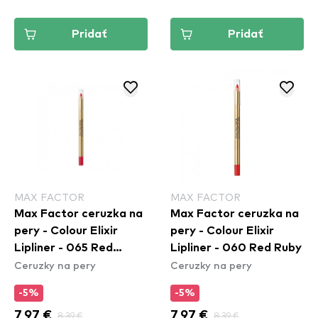
Pridať
Pridať
MAX FACTOR
MAX FACTOR
Max Factor ceruzka na
Max Factor ceruzka na
pery - Colour Elixir
pery - Colour Elixir
Lipliner - 065 Red
Lipliner - 060 Red Ruby
Ceruzky na pery
Ceruzky na pery
Sangria
-5%
-5%
7,97 €
8,39 €
7,97 €
8,39 €