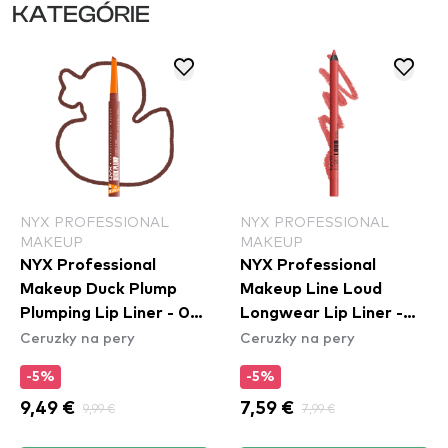
KATEGÓRIE
NYX PROFESSIONAL
NYX PROFESSIONAL
MAKEUP
MAKEUP
NYX Professional
NYX Professional
Makeup Duck Plump
Makeup Line Loud
Plumping Lip Liner - 07
Longwear Lip Liner -
Ceruzky na pery
Ceruzky na pery
Swollen Spice
Rebel Red (LLLP11)
-5%
-5%
9,49 €
9,99 €
7,59 €
7,99 €