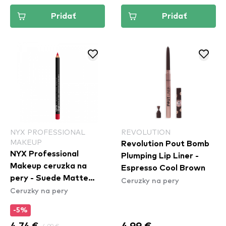
Pridať
Pridať
NYX PROFESSIONAL
REVOLUTION
MAKEUP
Revolution Pout Bomb
NYX Professional
Plumping Lip Liner -
Makeup ceruzka na
Espresso Cool Brown
pery - Suede Matte
Ceruzky na pery
Ceruzky na pery
Lipliner - Spicy
(SMLL57)
-5%