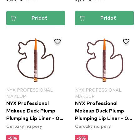
Pridať
Pridať
NYX PROFESSIONAL
NYX PROFESSIONAL
MAKEUP
MAKEUP
NYX Professional
NYX Professional
Makeup Duck Plump
Makeup Duck Plump
Plumping Lip Liner - 08
Plumping Lip Liner - 04
Ceruzky na pery
Ceruzky na pery
Dash Of Cocoa
Fill Em' In
-5%
-5%