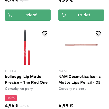
4,99 €
4,74 €
4,99 €
Pridať
Pridať
BELLAOGGI
NAM
bellaoggi Lip Matic
NAM Cosmetics Iconic
Precise - The Red One
Matte Lips Pencil - 05
Ceruzky na pery
Ceruzky na pery
-10%
4,99 €
4,94 €
5,49 €