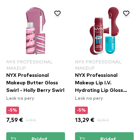
NYX PROFESSIONAL
NYX PROFESSIONAL
MAKEUP
MAKEUP
NYX Professional
NYX Professional
Makeup Butter Gloss
Makeup Lip I.V.
Swirl - Holly Berry Swirl
Hydrating Lip Gloss
Lesk na pery
Lesk na pery
Stain - 07 Bubblegum
Burst
-5%
-5%
7,59 €
7,99 €
13,29 €
13,99 €
Pridať
Pridať