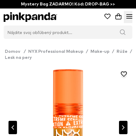
Mystery Bag ZADARMO! Kód: DROP-BAG >>
Domov
/
NYX Professional Makeup
/
Make-up
/
Rúže
/
Lesk na pery