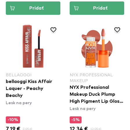
Pridať
Pridať
BELLAOGGI
NYX PROFESSIONAL
MAKEUP
bellaoggi Kiss Affair
NYX Professional
Laquer - Peachy
Makeup Duck Plump
Beachy
High Pigment Lip Gloss
Lesk na pery
Lesk na pery
- Apri-Caught
(DPLL04)
-10%
-5%
7,19 €
7,99 €
12,34 €
12,99 €