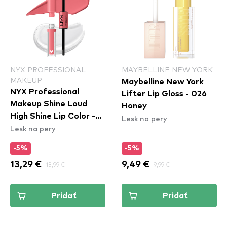
NYX PROFESSIONAL
MAYBELLINE NEW YORK
MAKEUP
Maybelline New York
NYX Professional
Lifter Lip Gloss - 026
Makeup Shine Loud
Honey
High Shine Lip Color -
Lesk na pery
Lesk na pery
01 Born To Hustle
(SHLP01)
-5%
-5%
13,29 €
13,99 €
9,49 €
9,99 €
Pridať
Pridať