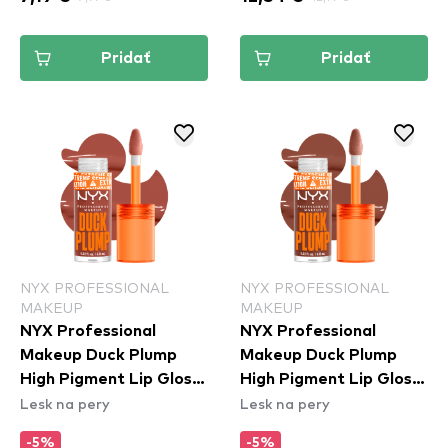
Pridať
Pridať
NYX PROFESSIONAL
NYX PROFESSIONAL
MAKEUP
MAKEUP
NYX Professional
NYX Professional
Makeup Duck Plump
Makeup Duck Plump
High Pigment Lip Gloss
High Pigment Lip Gloss
Lesk na pery
Lesk na pery
- Brown Of Applause
- Mocha Me Crazy
(DPLL05)
(DPLL07)
-5%
-5%