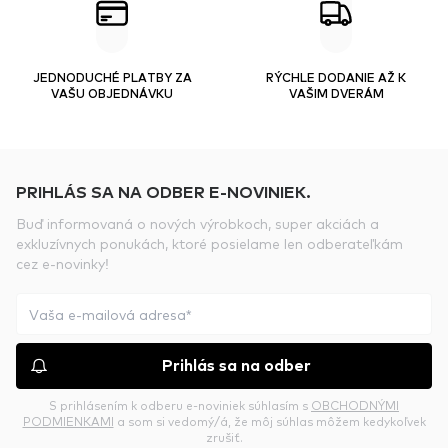
JEDNODUCHÉ PLATBY ZA
RÝCHLE DODANIE AŽ K
VAŠU OBJEDNÁVKU
VAŠIM DVERÁM
PRIHLÁS SA NA ODBER E-NOVINIEK.
Buď informovaná o nových výrobkoch, super akciách a
exkluzívnych ponukách, ktoré posielame len odberateľkám
cez e-novinky!
Prihlás sa na odber
S prihlásením k odberu e-noviniek súhlasím s
OBCHODNÝMI
PODMIENKAMI
a som si vedomý/á, že môj súhlas môžem kedykoľvek
zrušiť.