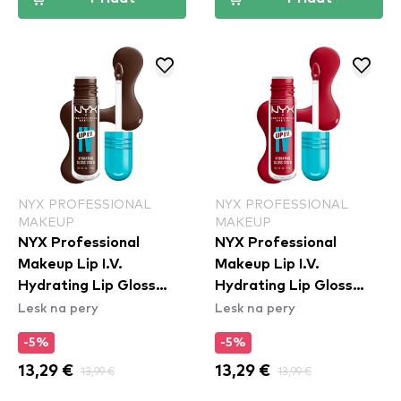
NYX PROFESSIONAL
NYX PROFESSIONAL
MAKEUP
MAKEUP
NYX Professional
NYX Professional
Makeup Lip I.V.
Makeup Lip I.V.
Hydrating Lip Gloss
Hydrating Lip Gloss
Lesk na pery
Lesk na pery
Stain - 06 Espresso
Stain - 11 Red-y Set
Soak
Wet
-5%
-5%
13,29 €
13,99 €
13,29 €
13,99 €