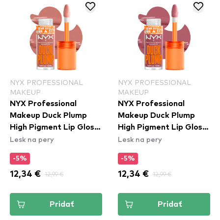
NYX PROFESSIONAL
NYX PROFESSIONAL
MAKEUP
MAKEUP
NYX Professional
NYX Professional
Makeup Duck Plump
Makeup Duck Plump
High Pigment Lip Gloss
High Pigment Lip Gloss
Lesk na pery
Lesk na pery
- Banging Bare
- Lilac On Lock
(DPLL02)
(DPLL10)
-5%
-5%
12,34 €
12,99 €
12,34 €
12,99 €
Pridať
Pridať