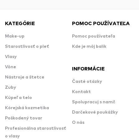
KATEGÓRIE
POMOC POUŽÍVATEĽA
Make-up
Pomoc používateľa
Starostlivosť o pleť
Kde je môj balík
Vlasy
Vône
INFORMÁCIE
Nástroje a štetce
Časté otázky
Zuby
Kontakt
Kúpeľ a telo
Spolupracuj s nami!
Kórejská kozmetika
Darčekové poukážky
Poškodený tovar
O nás
Profesionálna starostlivosť
o vlasy