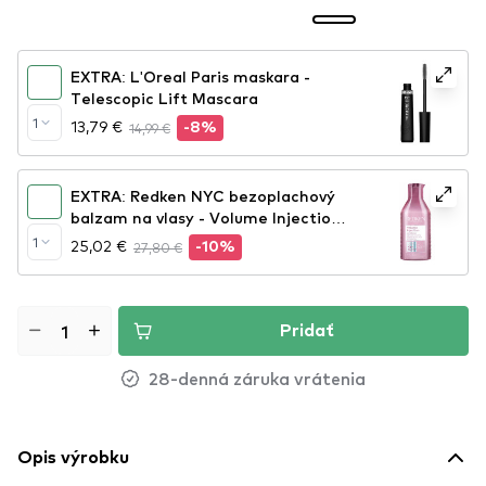
EXTRA: L'Oreal Paris maskara -
Telescopic Lift Mascara
1
13,79 €
14,99 €
-8%
EXTRA: Redken NYC bezoplachový
balzam na vlasy - Volume Injection
Conditioner
1
25,02 €
27,80 €
-10%
Pridať
28-denná záruka vrátenia
Opis výrobku