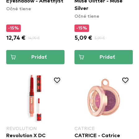
Eyeshadow - Amethyst
Muse Glitter - Muse
Očné tiene
Silver
Očné tiene
-15%
-15%
12,74 €
14,99 €
5,09 €
5,99 €
Pridať
Pridať
REVOLUTION
CATRICE
Revolution X DC
CATRICE - Catrice