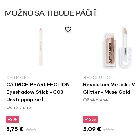
MOŽNO SA TI BUDE PÁČIŤ
CATRICE
REVOLUTION
CATRICE PEARLFECTION
Revolution Metallic Mu
Eyeshadow Stick - C03
Glitter - Muse Gold
Očné tiene
Unstoppapearl
Očné tiene
-5%
-15%
3,75 €
3,95 €
5,09 €
5,99 €