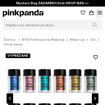
Mystery Bag ZADARMO! Kód: DROP-BAG >>
Domov
/
NYX Professional Makeup
/
Make-up
/
Oči
/
Očné tiene
VYPREDANÉ