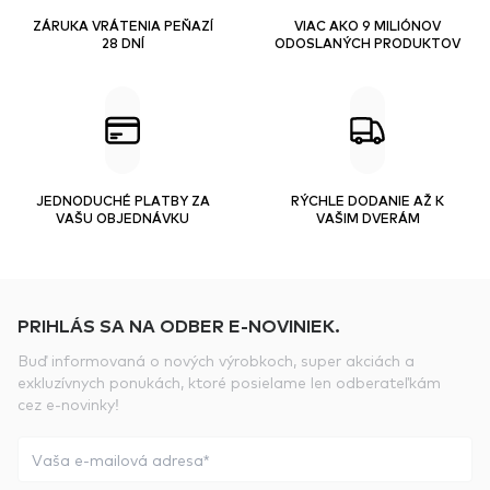
ZÁRUKA VRÁTENIA PEŇAZÍ
VIAC AKO 9 MILIÓNOV
28 DNÍ
ODOSLANÝCH PRODUKTOV
JEDNODUCHÉ PLATBY ZA
RÝCHLE DODANIE AŽ K
VAŠU OBJEDNÁVKU
VAŠIM DVERÁM
PRIHLÁS SA NA ODBER E-NOVINIEK.
Buď informovaná o nových výrobkoch, super akciách a
exkluzívnych ponukách, ktoré posielame len odberateľkám
cez e-novinky!