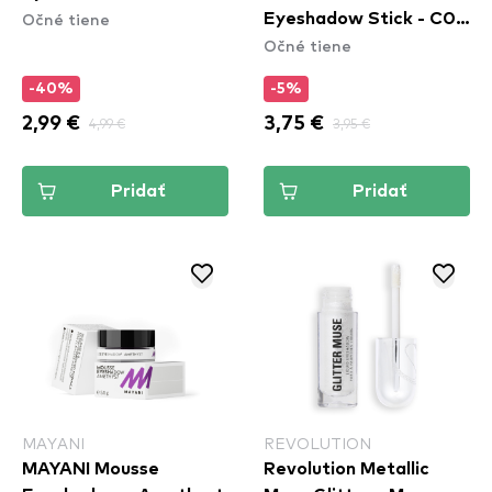
Očné tiene
Eyeshadow Stick - C02
Očné tiene
Pearl Glaze
-40%
-5%
2,99 €
4,99 €
3,75 €
3,95 €
Pridať
Pridať
MAYANI
REVOLUTION
MAYANI Mousse
Revolution Metallic