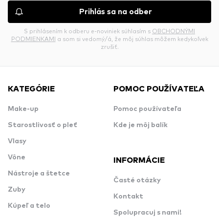
Prihlás sa na odber
S prihlásením k odberu e-noviniek súhlasím s
OBCHODNÝMI
PODMIENKAMI
a som si vedomý/á, že môj súhlas môžem kedykoľvek
zrušiť.
KATEGÓRIE
POMOC POUŽÍVATEĽA
Make-up
Pomoc používateľa
Starostlivosť o pleť
Kde je môj balík
Vlasy
Vône
INFORMÁCIE
Nástroje a štetce
Časté otázky
Zuby
Kontakt
Kúpeľ a telo
Spolupracuj s nami!