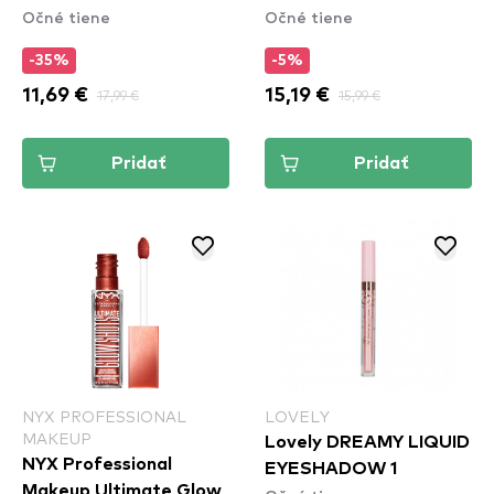
Očné tiene
Očné tiene
Flip
-35%
-5%
11,69 €
17,99 €
15,19 €
15,99 €
Pridať
Pridať
NYX PROFESSIONAL
LOVELY
MAKEUP
Lovely DREAMY LIQUID
NYX Professional
EYESHADOW 1
Makeup Ultimate Glow