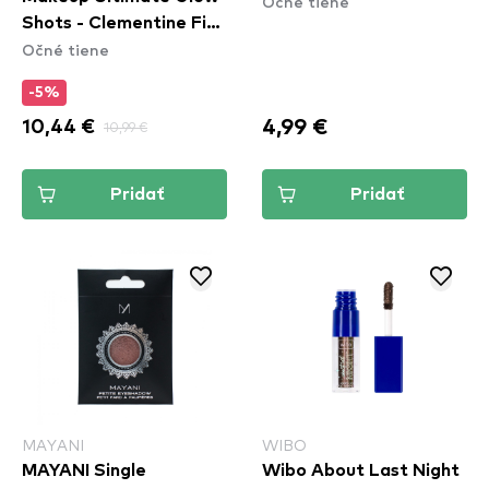
Očné tiene
Shots - Clementine Fine
Očné tiene
(UGS011)
-5%
4,99 €
10,44 €
10,99 €
Pridať
Pridať
MAYANI
WIBO
MAYANI Single
Wibo About Last Night