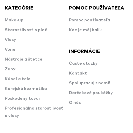
KATEGÓRIE
POMOC POUŽÍVATEĽA
Make-up
Pomoc používateľa
Starostlivosť o pleť
Kde je môj balík
Vlasy
Vône
INFORMÁCIE
Nástroje a štetce
Časté otázky
Zuby
Kontakt
Kúpeľ a telo
Spolupracuj s nami!
Kórejská kozmetika
Darčekové poukážky
Poškodený tovar
O nás
Profesionálna starostlivosť
o vlasy