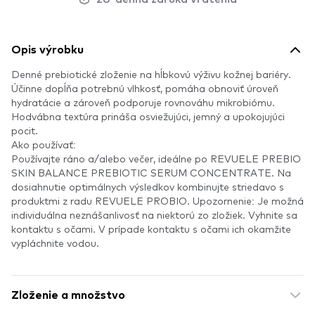
Opis výrobku
Denné prebiotické zloženie na hĺbkovú výživu kožnej bariéry.
Účinne dopĺňa potrebnú vlhkosť, pomáha obnoviť úroveň
hydratácie a zároveň podporuje rovnováhu mikrobiómu.
Hodvábna textúra prináša osviežujúci, jemný a upokojujúci
pocit.
Ako používať:
Používajte ráno a/alebo večer, ideálne po REVUELE PREBIO
SKIN BALANCE PREBIOTIC SERUM CONCENTRATE. Na
dosiahnutie optimálnych výsledkov kombinujte striedavo s
produktmi z radu REVUELE PROBIO. Upozornenie: Je možná
individuálna neznášanlivosť na niektorú zo zložiek. Vyhnite sa
kontaktu s očami. V prípade kontaktu s očami ich okamžite
vypláchnite vodou.
Zloženie a množstvo