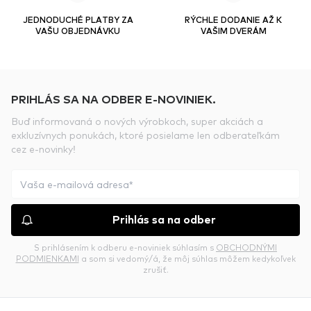
JEDNODUCHÉ PLATBY ZA
RÝCHLE DODANIE AŽ K
VAŠU OBJEDNÁVKU
VAŠIM DVERÁM
PRIHLÁS SA NA ODBER E-NOVINIEK.
Buď informovaná o nových výrobkoch, super akciách a
exkluzívnych ponukách, ktoré posielame len odberateľkám
cez e-novinky!
Prihlás sa na odber
S prihlásením k odberu e-noviniek súhlasím s
OBCHODNÝMI
PODMIENKAMI
a som si vedomý/á, že môj súhlas môžem kedykoľvek
zrušiť.