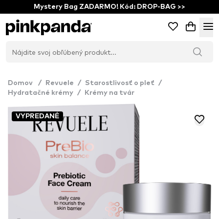
Mystery Bag ZADARMO! Kód: DROP-BAG >>
Domov
/
Revuele
/
Starostlivosť o pleť
/
Hydratačné krémy
/
Krémy na tvár
VYPREDANÉ