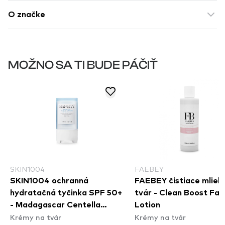
O značke
MOŽNO SA TI BUDE PÁČIŤ
SKIN1004
FAEBEY
SKIN1004 ochranná
FAEBEY čistiace mliek
hydratačná tyčinka SPF 50+
tvár - Clean Boost Fac
- Madagascar Centella
Lotion
Krémy na tvár
Krémy na tvár
Hyalu-Cica Silky- Fit Sun