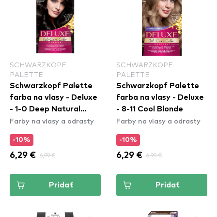
SCHWARZKOPF
SCHWARZKOPF
PALETTE
PALETTE
Schwarzkopf Palette
Schwarzkopf Palette
farba na vlasy - Deluxe
farba na vlasy - Deluxe
- 1-0 Deep Natural
- 8-11 Cool Blonde
Farby na vlasy a odrasty
Farby na vlasy a odrasty
Black
-10%
-10%
6,29 €
6,99 €
6,29 €
6,99 €
Pridať
Pridať