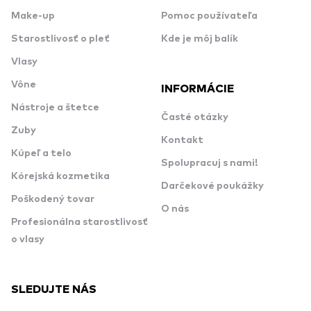
Make-up
Pomoc používateľa
Starostlivosť o pleť
Kde je môj balík
Vlasy
Vône
INFORMÁCIE
Nástroje a štetce
Časté otázky
Zuby
Kontakt
Kúpeľ a telo
Spolupracuj s nami!
Kórejská kozmetika
Darčekové poukážky
Poškodený tovar
O nás
Profesionálna starostlivosť
o vlasy
SLEDUJTE NÁS