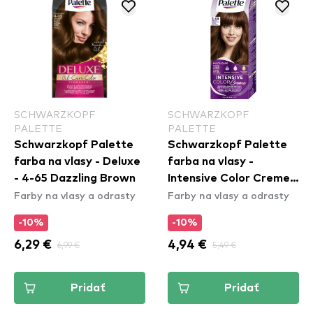
SCHWARZKOPF
SCHWARZKOPF
PALETTE
PALETTE
Schwarzkopf Palette
Schwarzkopf Palette
farba na vlasy - Deluxe
farba na vlasy -
- 4-65 Dazzling Brown
Intensive Color Creme -
Farby na vlasy a odrasty
Farby na vlasy a odrasty
5-68 Middle Chestnut
-10%
-10%
6,29 €
6,99 €
4,94 €
5,49 €
Pridať
Pridať