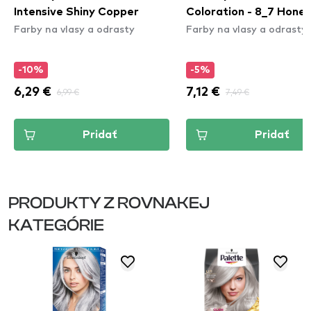
Intensive Shiny Copper
Coloration - 8_7 Hone
Farby na vlasy a odrasty
Farby na vlasy a odrasty
Blond
-10%
-5%
6,29 €
6,99 €
7,12 €
7,49 €
Pridať
Pridať
PRODUKTY Z ROVNAKEJ
KATEGÓRIE