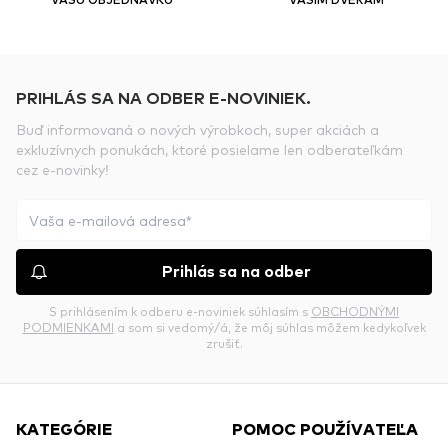
PRIHLÁS SA NA ODBER E-NOVINIEK.
Buď informovaná o nových výrobkoch, super akciách a
exkluzívnych ponukách, ktoré posielame len odberateľkám
cez e-novinky!
Prihlás sa na odber
S prihlásením k odberu e-noviniek súhlasím s
OBCHODNÝMI
PODMIENKAMI
a som si vedomý/á, že môj súhlas môžem kedykoľvek
zrušiť.
KATEGÓRIE
POMOC POUŽÍVATEĽA