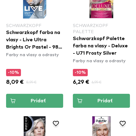
SCHWARZKOPF
SCHWARZKOPF
PALETTE
Schwarzkopf farba na
Schwarzkopf Palette
vlasy - Live Ultra
farba na vlasy - Deluxe
Brights Or Pastel - 98
- U71 Frosty Silver
Farby na vlasy a odrasty
Steel Silver
Farby na vlasy a odrasty
-10%
-10%
8,09 €
8,99 €
6,29 €
6,99 €
Pridať
Pridať