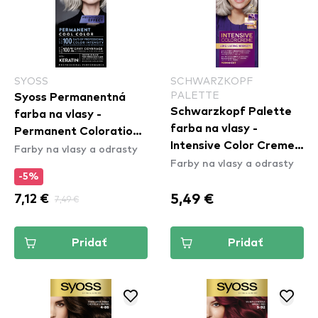
SYOSS
SCHWARZKOPF
PALETTE
Syoss Permanentná
Schwarzkopf Palette
farba na vlasy -
farba na vlasy -
Permanent Coloration -
Intensive Color Creme -
Farby na vlasy a odrasty
12_59 Cool Platinum
Farby na vlasy a odrasty
9,5-21 Luminous Silver
Blond
-5%
Blonde
5,49 €
7,12 €
7,49 €
Pridať
Pridať