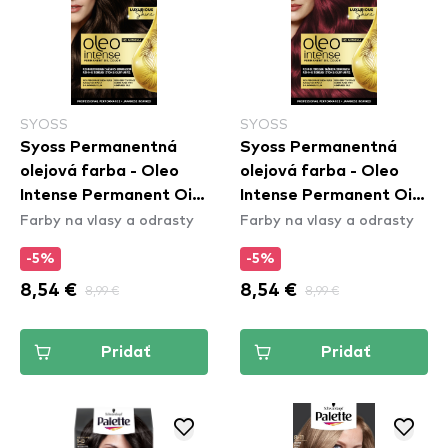
SYOSS
SYOSS
Syoss Permanentná
Syoss Permanentná
olejová farba - Oleo
olejová farba - Oleo
Intense Permanent Oil
Intense Permanent Oil
Farby na vlasy a odrasty
Farby na vlasy a odrasty
Color - 4-86 Chocolate
Color - 5-92 Bright Red
Brown
-5%
-5%
8,54 €
8,99 €
8,54 €
8,99 €
Pridať
Pridať