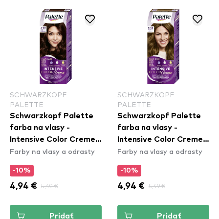
SCHWARZKOPF
SCHWARZKOPF
PALETTE
PALETTE
Schwarzkopf Palette
Schwarzkopf Palette
farba na vlasy -
farba na vlasy -
Intensive Color Creme -
Intensive Color Creme -
Farby na vlasy a odrasty
Farby na vlasy a odrasty
3-68 Dark Mahogany
6-65 Nougat
-10%
-10%
4,94 €
5,49 €
4,94 €
5,49 €
Pridať
Pridať