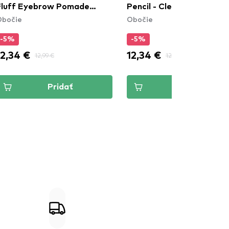
Fluff Eyebrow Pomade
Pencil - Clear
Obočie
Obočie
Pencil - Blonde (FFEP01)
-5%
-5%
12,34 €
12,34 €
12,99 €
12,99 €
Pridať
Pridať