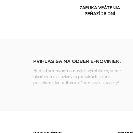
ZÁRUKA VRÁTENIA
PEŇAZÍ 28 DNÍ
PRIHLÁS SA NA ODBER E-NOVINIEK.
Buď informovaná o nových výrobkoch, super
akciách a exkluzívnych ponukách, ktoré
posielame len odberateľkám cez e-novinky!