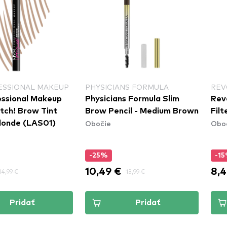
ESSIONAL MAKEUP
PHYSICIANS FORMULA
REV
ssional Makeup
Physicians Formula Slim
Rev
atch! Brow Tint
Brow Pencil - Medium Brown
Fil
Obočie
Obo
Blonde (LAS01)
-25%
-1
10,49 €
8,4
14,99 €
13,99 €
Pridať
Pridať