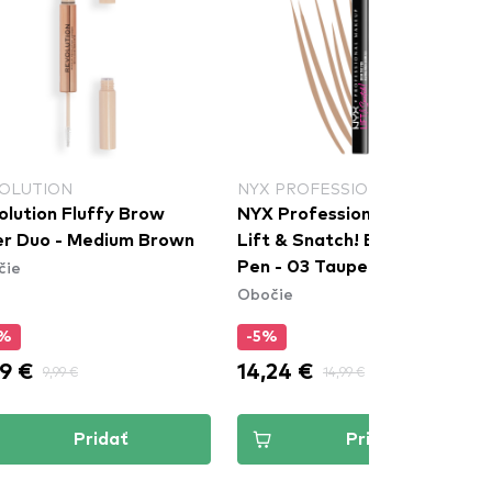
OLUTION
NYX PROFESSIONAL MAKEUP
olution Fluffy Brow
NYX Professional Makeup
ter Duo - Medium Brown
Lift & Snatch! Brow Tint
čie
Pen - 03 Taupe (LAS03)
Obočie
5%
-5%
9 €
14,24 €
9,99 €
14,99 €
Pridať
Pridať