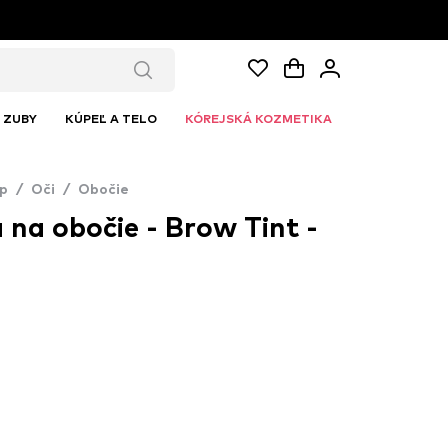
ZUBY
KÚPEĽ A TELO
KÓREJSKÁ KOZMETIKA
p
/
Oči
/
Obočie
 na obočie - Brow Tint -