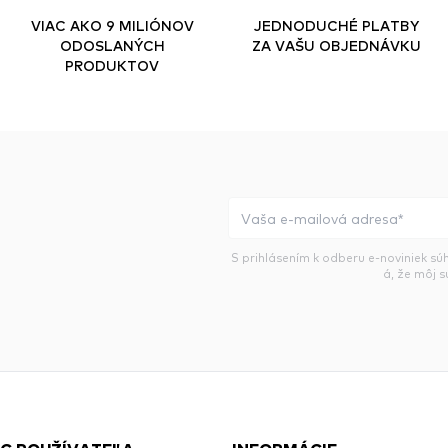
VIAC AKO 9 MILIÓNOV
JEDNODUCHÉ PLATBY
ODOSLANÝCH
ZA VAŠU OBJEDNÁVKU
PRODUKTOV
S prihlásením k odberu e-noviniek sú
á, že môj 