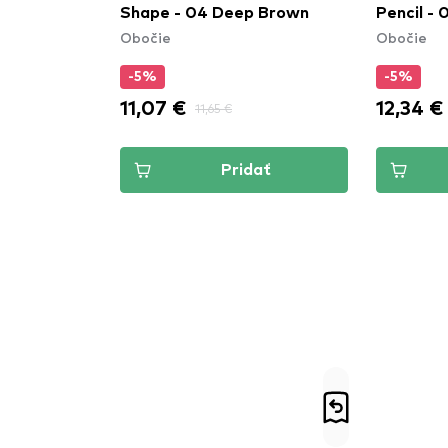
Shape - 04 Deep Brown
Pencil - 
Obočie
Obočie
-5%
-5%
11,07 €
12,34 €
11,65 €
Pridať