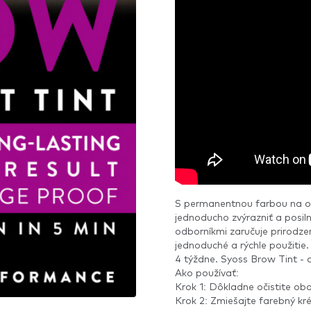
S permanentnou farbou na o
jednoducho zvýrazniť a posilni
odborníkmi zaručuje prirodze
jednoduché a rýchle použitie
4 týždne. Syoss Brow Tint - 
Ako používať:
Krok 1: Dôkladne očistite obo
Krok 2: Zmiešajte farebný kr