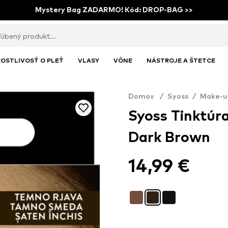
Mystery Bag ZADARMO! Kód: DROP-BAG >>
OSTLIVOSŤ O PLEŤ
VLASY
VÔNE
NÁSTROJE A ŠTETCE
Domov
/
Syoss
/
Make-u
Syoss Tinktúra
Dark Brown
14,99 €