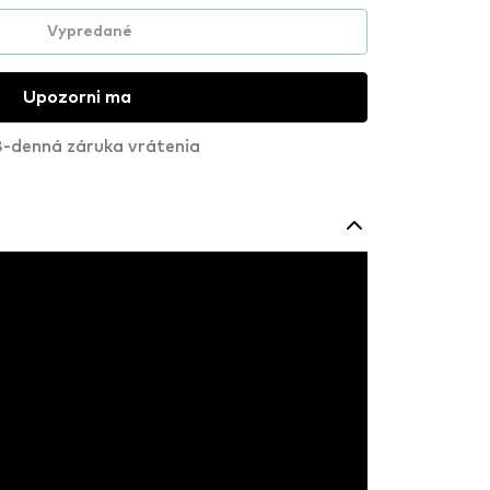
Vypredané
Upozorni ma
-denná záruka vrátenia