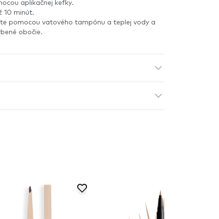
cou aplikačnej kefky.
ž 10 minút.
ňte pomocou vatového tampónu a teplej vody a
rbené obočie.