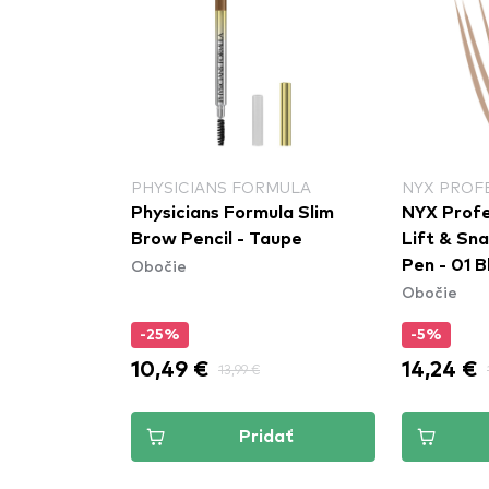
PHYSICIANS FORMULA
NYX PROF
fy Brow
Physicians Formula Slim
NYX Profe
nite
Brow Pencil - Taupe
Lift & Sn
Obočie
Pen - 01 
Obočie
-25%
-5%
10,49 €
14,24 €
13,99 €
dať
Pridať