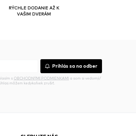
RÝCHLE DODANIE AŽ K
VAŠIM DVERÁM
Prihlás sa na odber
hlasím s
OBCHODNÝMI PODMIENKAMI
a som si vedomý/
súhlas môžem kedykoľvek zrušiť.