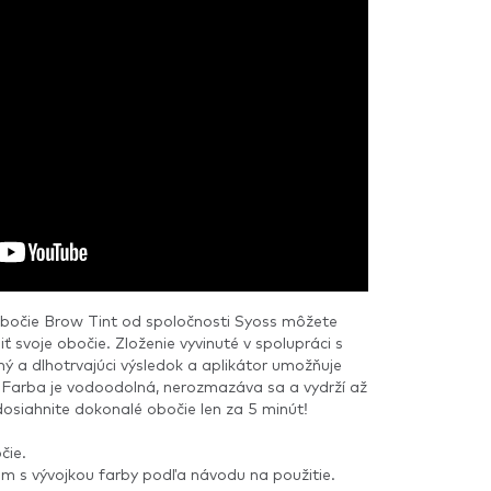
bočie Brow Tint od spoločnosti Syoss môžete
ť svoje obočie. Zloženie vyvinuté v spolupráci s
ný a dlhotrvajúci výsledok a aplikátor umožňuje
. Farba je vodoodolná, nerozmazáva sa a vydrží až
dosiahnite dokonalé obočie len za 5 minút!
čie.
ém s vývojkou farby podľa návodu na použitie.