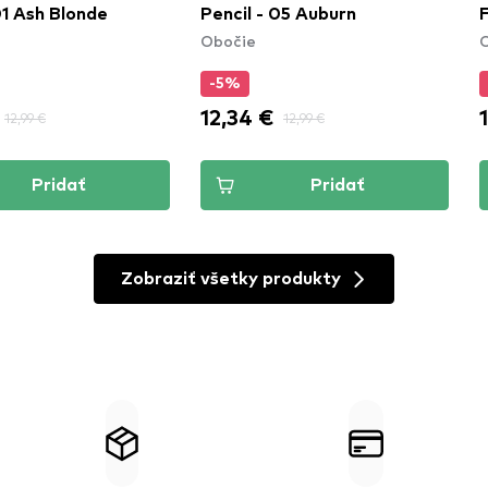
01 Ash Blonde
Pencil - 05 Auburn
Obočie
-5%
12,34 €
12,99 €
12,99 €
Pridať
Pridať
Zobraziť všetky produkty