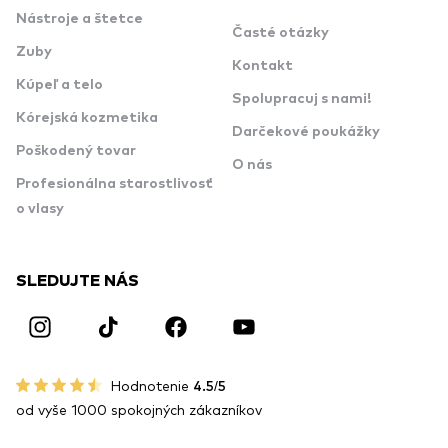
Nástroje a štetce
Časté otázky
Zuby
Kontakt
Kúpeľ a telo
Spolupracuj s nami!
Kórejská kozmetika
Darčekové poukážky
Poškodený tovar
O nás
Profesionálna starostlivosť
o vlasy
SLEDUJTE NÁS
Hodnotenie
4.5/5
od vyše 1000 spokojných zákazníkov