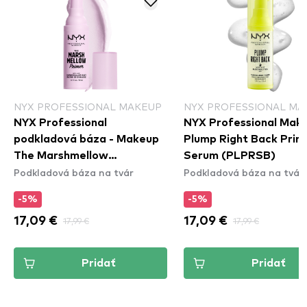
NYX PROFESSIONAL MAKEUP
NYX PROFESSIONAL MA
NYX Professional
NYX Professional Mak
podkladová báza - Makeup
Plump Right Back Prim
The Marshmellow
Serum (PLPRSB)
Podkladová báza na tvár
Podkladová báza na tvár
Smoothing Primer
-5%
-5%
17,09 €
17,99 €
17,09 €
17,99 €
Pridať
Pridať