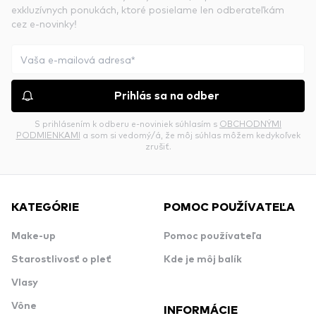
exkluzívnych ponukách, ktoré posielame len odberateľkám
cez e-novinky!
Prihlás sa na odber
S prihlásením k odberu e-noviniek súhlasím s
OBCHODNÝMI
PODMIENKAMI
a som si vedomý/á, že môj súhlas môžem kedykoľvek
zrušiť.
KATEGÓRIE
POMOC POUŽÍVATEĽA
Make-up
Pomoc používateľa
Starostlivosť o pleť
Kde je môj balík
Vlasy
Vône
INFORMÁCIE