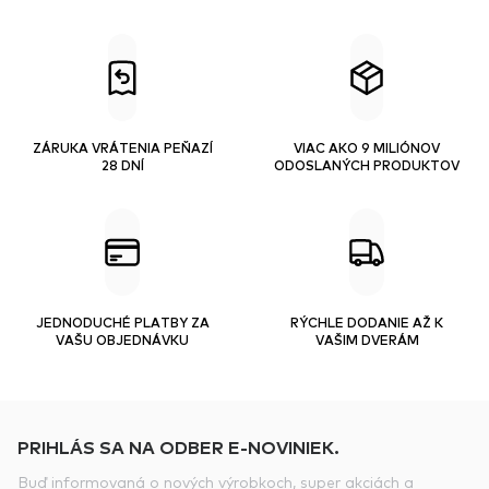
ZÁRUKA VRÁTENIA PEŇAZÍ
VIAC AKO 9 MILIÓNOV
28 DNÍ
ODOSLANÝCH PRODUKTOV
JEDNODUCHÉ PLATBY ZA
RÝCHLE DODANIE AŽ K
VAŠU OBJEDNÁVKU
VAŠIM DVERÁM
PRIHLÁS SA NA ODBER E-NOVINIEK.
Buď informovaná o nových výrobkoch, super akciách a