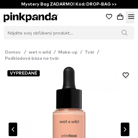
Mystery Bag ZADARMO! Kód: DROP-BAG >>
Domov
/
wet n wild
/
Make-up
/
Tvár
/
Podkladová báza na tvár
VYPREDANÉ