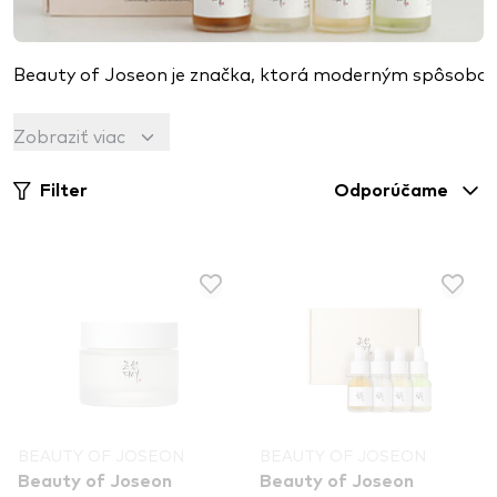
Beauty of Joseon je značka, ktorá moderným spôsobom i
Značka vytvorila produkty s kombináciou hanbang (tradičn
Zobraziť viac
Filter
Odporúčame
BEAUTY OF JOSEON
BEAUTY OF JOSEON
Beauty of Joseon
Beauty of Joseon