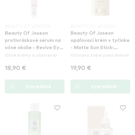
BEAUTY OF JOSEON
BEAUTY OF JOSEON
Beauty Of Joseon
Beauty Of Joseon
protivráskové sérum na
opaľovací krém v tyčinke
očné okolie - Revive Eye
- Matte Sun Stick:
Očné krémy a ošetrenia
Ochrana tváre pred slnkom
Serum: Ginseng + Retinal
Mugwort + Camelia
18,90 €
19,90 €
Vypredané
Vypredané