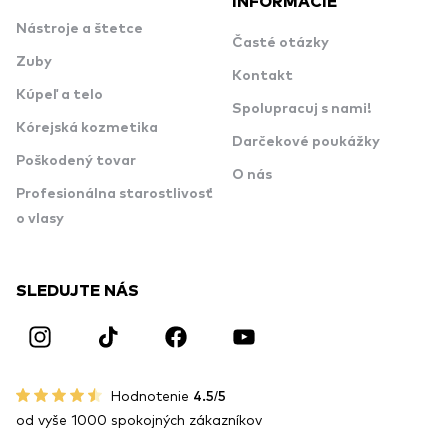
Nástroje a štetce
Časté otázky
Zuby
Kontakt
Kúpeľ a telo
Spolupracuj s nami!
Kórejská kozmetika
Darčekové poukážky
Poškodený tovar
O nás
Profesionálna starostlivosť
o vlasy
SLEDUJTE NÁS
Hodnotenie
4.5/5
od vyše 1000 spokojných zákazníkov