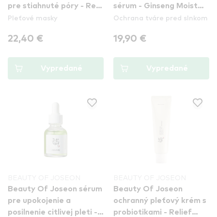
pre stiahnuté póry - Red
sérum - Ginseng Moist
Pleťové masky
Ochrana tváre pred slnkom
Bean Refreshing Pore
Sun Serum
Mask
22,40 €
19,90 €
Vypredané
Vypredané
BEAUTY OF JOSEON
BEAUTY OF JOSEON
Beauty Of Joseon sérum
Beauty Of Joseon
pre upokojenie a
ochranný pleťový krém s
posilnenie citlivej pleti -
probiotikami - Relief