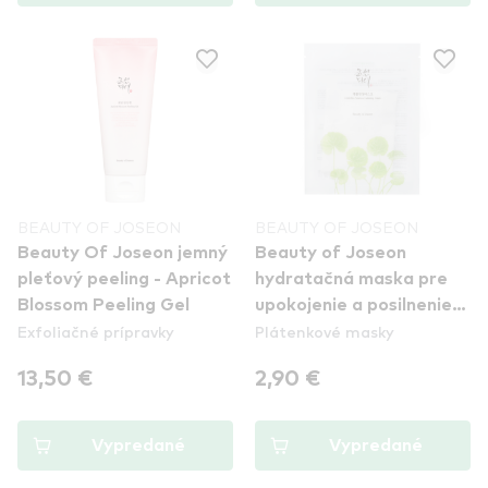
BEAUTY OF JOSEON
BEAUTY OF JOSEON
Beauty Of Joseon jemný
Beauty of Joseon
pleťový peeling - Apricot
hydratačná maska pre
Blossom Peeling Gel
upokojenie a posilnenie
Exfoliačné prípravky
Plátenkové masky
citlivej pleti - Centella
Asiatica Calming Mask
13,50 €
2,90 €
Vypredané
Vypredané