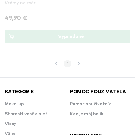
Krémy na tvár
49,90 €
Vypredané
1
KATEGÓRIE
POMOC POUŽÍVATEĽA
Make-up
Pomoc používateľa
Starostlivosť o pleť
Kde je môj balík
Vlasy
Vône
INFORMÁCIE