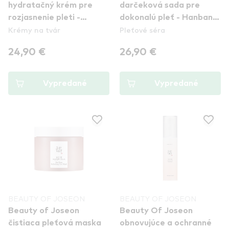
hydratačný krém pre
darčeková sada pre
rozjasnenie pleti -
dokonalú pleť - Hanbang
Krémy na tvár
Pleťové séra
Dynasty Cream
Serum Discovery Kit
24,90 €
26,90 €
Vypredané
Vypredané
BEAUTY OF JOSEON
BEAUTY OF JOSEON
Beauty of Joseon
Beauty Of Joseon
čistiaca pleťová maska
obnovujúce a ochranné