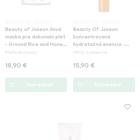
BEAUTY OF JOSEON
BEAUTY OF JOSEON
Beauty of Joseon ílová
Beauty Of Joseon
maska pre dokonalú pleť
koncentrovaná
- Ground Rice and Honey
hydratačná esencia -
Pleťové masky
Hmly a esencie
Glow Mask
Ginseng Essence Water
18,90 €
15,90 €
Vypredané
Vypredané