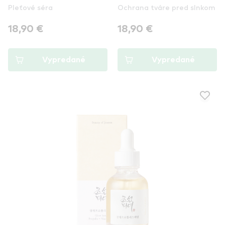
Pleťové séra
Ochrana tváre pred slnkom
Calming Serum: Green
Sun: Rice + Probiotics
Tea + Panthenol
18,90 €
18,90 €
Vypredané
Vypredané