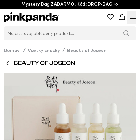
Mystery Bag ZADARMO! Kód: DROP-BAG >>
Domov
/
Všetky značky
/
Beauty of Joseon
BEAUTY OF JOSEON