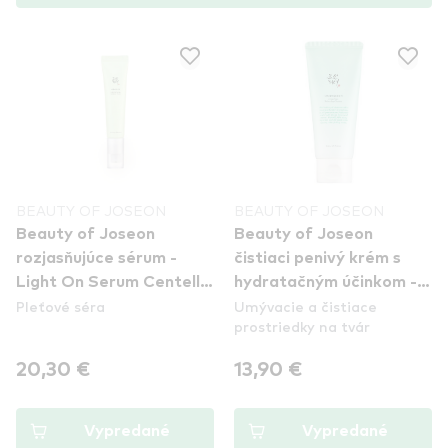
BEAUTY OF JOSEON
BEAUTY OF JOSEON
Beauty of Joseon
Beauty of Joseon
rozjasňujúce sérum -
čistiaci penivý krém s
Light On Serum Centella
hydratačným účinkom -
Pleťové séra
Umývacie a čistiace
+ Vita C
Green Plum Refreshing
prostriedky na tvár
Cleanser
20,30 €
13,90 €
Vypredané
Vypredané