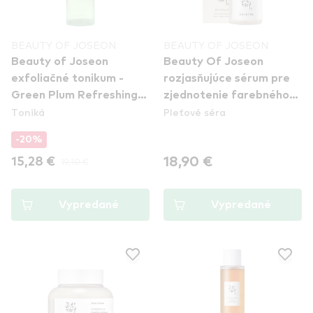
BEAUTY OF JOSEON
BEAUTY OF JOSEON
Beauty of Joseon
Beauty Of Joseon
exfoliačné tonikum -
rozjasňujúce sérum pre
Green Plum Refreshing
zjednotenie farebného
Toniká
Pleťové séra
Toner : AHA + BHA
tónu pleti - Glow Deep
Serum: Rice + Alpha
-20%
Arbutin
18,90 €
15,28 €
19,10 €
Vypredané
Vypredané