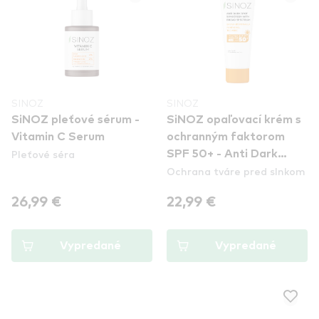
SINOZ
SINOZ
SiNOZ pleťové sérum -
SiNOZ opaľovací krém s
Vitamin C Serum
ochranným faktorom
Pleťové séra
SPF 50+ - Anti Dark
Ochrana tváre pred slnkom
Spot Sunscreen SPF50+
26,99 €
22,99 €
Vypredané
Vypredané