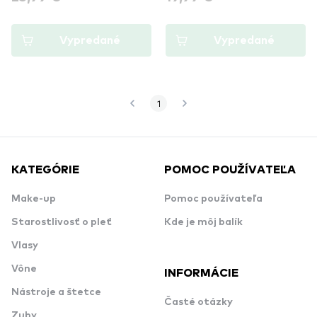
Vypredané
Vypredané
1
KATEGÓRIE
POMOC POUŽÍVATEĽA
Make-up
Pomoc používateľa
Starostlivosť o pleť
Kde je môj balík
Vlasy
Vône
INFORMÁCIE
Nástroje a štetce
Časté otázky
Zuby