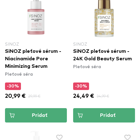
SINOZ
SINOZ
SiNOZ pleťové sérum -
SiNOZ pleťové sérum -
Niacinamide Pore
24K Gold Beauty Serum
Pleťové séra
Minimizing Serum
Pleťové séra
-30%
-30%
20,99 €
29,99 €
24,49 €
34,99 €
Pridať
Pridať