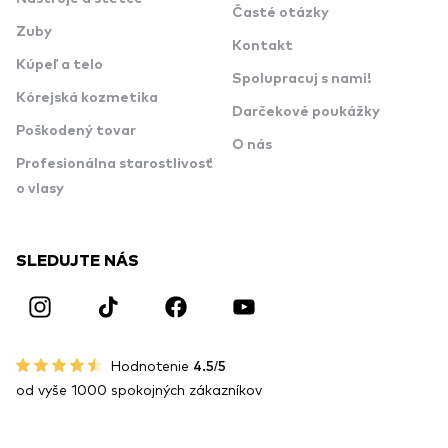
Časté otázky
Zuby
Kontakt
Kúpeľ a telo
Spolupracuj s nami!
Kórejská kozmetika
Darčekové poukážky
Poškodený tovar
O nás
Profesionálna starostlivosť
o vlasy
SLEDUJTE NÁS
Hodnotenie
4.5/5
od vyše 1000 spokojných zákazníkov