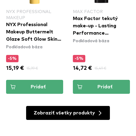
NYX PROFESSIONAL
MAX FACTOR
MAKEUP
Max Factor tekutý
NYX Professional
make-up - Lasting
Makeup Buttermelt
Performance
Glaze Soft Glow Skin
Podkladová báza
Foundation - 105 Soft
Podkladová báza
Tint SPF30 - Whipped
Beige
Butta
-5%
-5%
15,19 €
15,99 €
14,72 €
15,49 €
Pridať
Pridať
Zobraziť všetky produkty