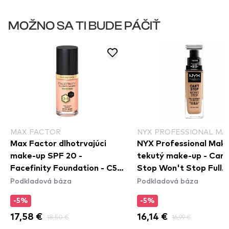
MOŽNO SA TI BUDE PÁČIŤ
MAX FACTOR
NYX PROFESSIONAL MA
Max Factor dlhotrvajúci
NYX Professional Mak
make-up SPF 20 -
tekutý make-up - Can'
Facefinity Foundation - C50
Stop Won't Stop Full
Podkladová báza
Podkladová báza
Natural Rose
Coverage Foundation -
Beige
-5%
-5%
17,58 €
18,50 €
16,14 €
16,99 €