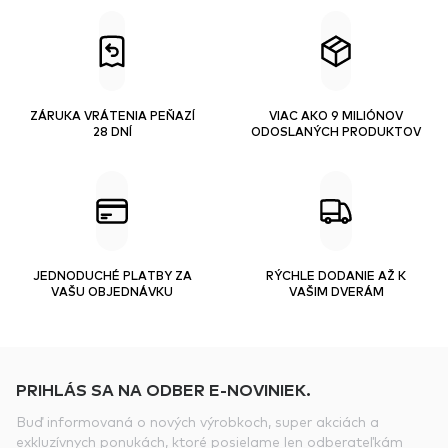
ZÁRUKA VRÁTENIA PEŇAZÍ
VIAC AKO 9 MILIÓNOV
28 DNÍ
ODOSLANÝCH PRODUKTOV
JEDNODUCHÉ PLATBY ZA
RÝCHLE DODANIE AŽ K
VAŠU OBJEDNÁVKU
VAŠIM DVERÁM
PRIHLÁS SA NA ODBER E-NOVINIEK.
Buď informovaná o nových výrobkoch, super akciách a
exkluzívnych ponukách, ktoré posielame len odberateľkám