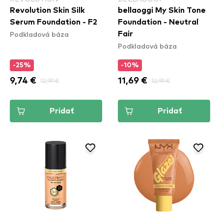
Revolution Skin Silk
bellaoggi My Skin Tone
Serum Foundation - F2
Foundation - Neutral
Podkladová báza
Fair
Podkladová báza
-25%
-10%
9,74 €
12,99 €
11,69 €
12,99 €
Pridať
Pridať