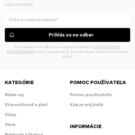
cez e-novinky!
Prihlás sa na odber
S prihlásením k odberu e-noviniek súhlasím s
OBCHODNÝMI
PODMIENKAMI
a som si vedomý/á, že môj súhlas môžem kedykoľvek
zrušiť.
KATEGÓRIE
POMOC POUŽÍVATEĽA
Make-up
Pomoc používateľa
Starostlivosť o pleť
Kde je môj balík
Vlasy
Vône
INFORMÁCIE
Nástroje a štetce