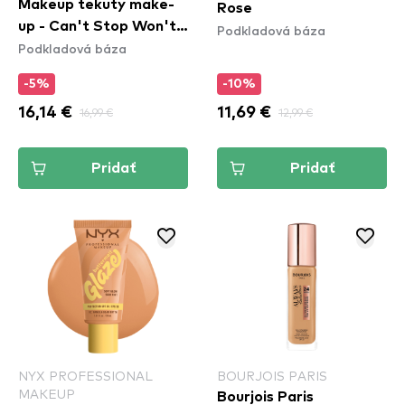
Makeup tekutý make-
Rose
up - Can't Stop Won't
Podkladová báza
Podkladová báza
Stop Full Coverage
Foundation - Light
-5%
-10%
Porcelain
16,14 €
16,99 €
11,69 €
12,99 €
Pridať
Pridať
NYX PROFESSIONAL
BOURJOIS PARIS
MAKEUP
Bourjois Paris