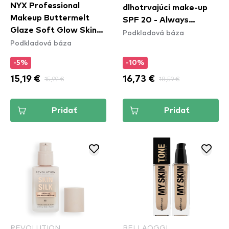
NYX Professional
dlhotrvajúci make-up
Makeup Buttermelt
SPF 20 - Always
Glaze Soft Glow Skin
Podkladová báza
Fabulous Foundation -
Podkladová báza
Tint SPF30 - Vanilla
410 Golden Beige
Bean Butta
-5%
-10%
15,19 €
15,99 €
16,73 €
18,59 €
Pridať
Pridať
REVOLUTION
BELLAOGGI