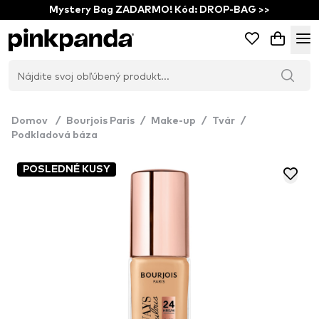
Mystery Bag ZADARMO! Kód: DROP-BAG >>
Domov
/
Bourjois Paris
/
Make-up
/
Tvár
/
Podkladová báza
POSLEDNÉ KUSY