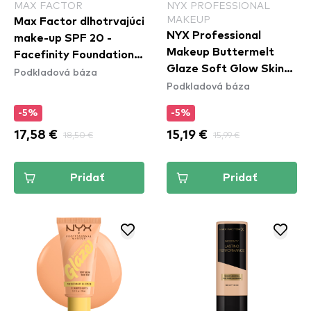
MAX FACTOR
NYX PROFESSIONAL
MAKEUP
Max Factor dlhotrvajúci
NYX Professional
make-up SPF 20 -
Makeup Buttermelt
Facefinity Foundation -
Glaze Soft Glow Skin
Podkladová báza
W76 Warm Golden
Podkladová báza
Tint SPF30 - Cashew
Butta
-5%
-5%
17,58 €
18,50 €
15,19 €
15,99 €
Pridať
Pridať