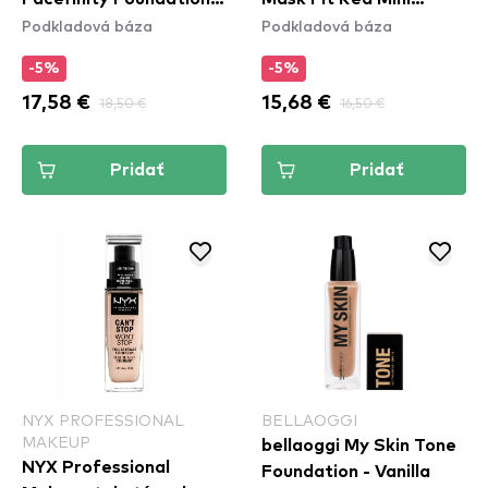
Podkladová báza
Podkladová báza
C40 Light Ivory
Cushion - 31N French
Beige
-5%
-5%
17,58 €
18,50 €
15,68 €
16,50 €
Pridať
Pridať
NYX PROFESSIONAL
BELLAOGGI
MAKEUP
bellaoggi My Skin Tone
NYX Professional
Foundation - Vanilla