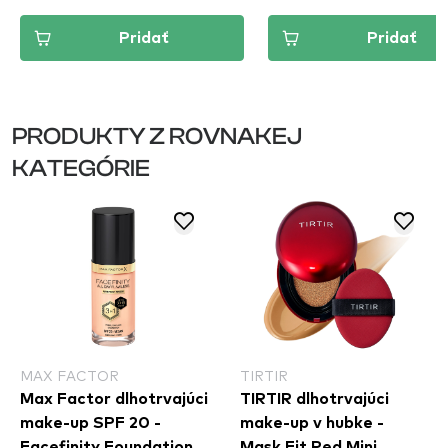
Pridať
Pridať
PRODUKTY Z ROVNAKEJ
KATEGÓRIE
MAX FACTOR
TIRTIR
Max Factor dlhotrvajúci
TIRTIR dlhotrvajúci
make-up SPF 20 -
make-up v hubke -
Facefinity Foundation -
Mask Fit Red Mini