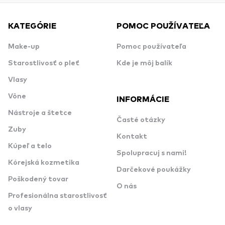
KATEGÓRIE
POMOC POUŽÍVATEĽA
Make-up
Pomoc používateľa
Starostlivosť o pleť
Kde je môj balík
Vlasy
Vône
INFORMÁCIE
Nástroje a štetce
Časté otázky
Zuby
Kontakt
Kúpeľ a telo
Spolupracuj s nami!
Kórejská kozmetika
Darčekové poukážky
Poškodený tovar
O nás
Profesionálna starostlivosť
o vlasy