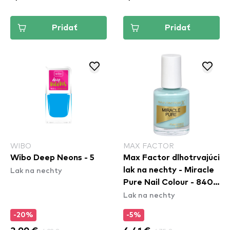
Pridať
Pridať
WIBO
MAX FACTOR
Wibo Deep Neons - 5
Max Factor dlhotrvajúci
Lak na nechty
lak na nechty - Miracle
Pure Nail Colour - 840
Lak na nechty
Moonstone Blue
-20%
-5%