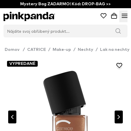
Mystery Bag ZADARMO! Kód: DROP-BAG >>
Domov
/
CATRICE
/
Make-up
/
Nechty
/
Lak na nechty
VYPREDANÉ