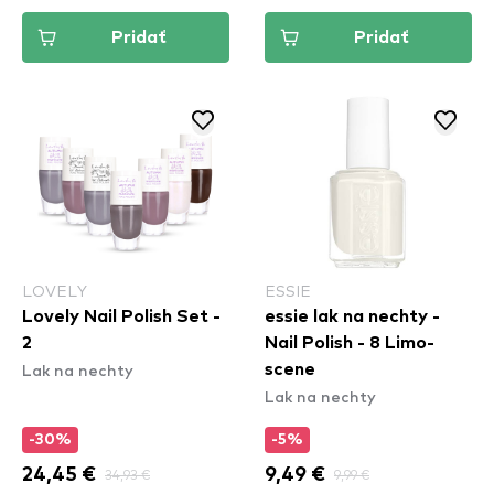
Pridať
Pridať
LOVELY
ESSIE
Lovely Nail Polish Set -
essie lak na nechty -
2
Nail Polish - 8 Limo-
Lak na nechty
scene
Lak na nechty
-30%
-5%
24,45 €
34,93 €
9,49 €
9,99 €