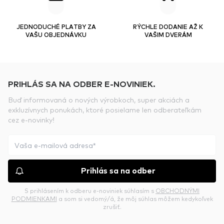
JEDNODUCHÉ PLATBY ZA
RÝCHLE DODANIE AŽ K
VAŠU OBJEDNÁVKU
VAŠIM DVERÁM
PRIHLÁS SA NA ODBER E-NOVINIEK.
Buď informovaná o nových výrobkoch, super akciách a
exkluzívnych ponukách, ktoré posielame len odberateľkám
cez e-novinky!
Prihlás sa na odber
S prihlásením k odberu e-noviniek súhlasím s
OBCHODNÝMI
PODMIENKAMI
a som si vedomý/á, že môj súhlas môžem kedykoľvek
zrušiť.