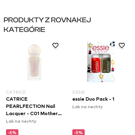
PRODUKTY Z ROVNAKEJ
KATEGÓRIE
CATRICE
ESSIE
CATRICE
essie Duo Pack - 1
Lak na nechty
PEARLFECTION Nail
Lacquer - C01 Mother
Lak na nechty
of Pearlfection
-5%
-5%