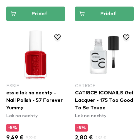
Pridať
Pridať
ESSIE
CATRICE
essie lak na nechty -
CATRICE ICONAILS Gel
Nail Polish - 57 Forever
Lacquer - 175 Too Good
Yummy
To Be Taupe
Lak na nechty
Lak na nechty
-5%
-5%
9,49 €
9,99 €
2,80 €
2,95 €