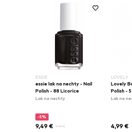
ESSIE
LOVELY
essie lak na nechty - Nail
Lovely B
Polish - 88 Licorice
Polish - 5
Lak na nechty
Lak na ne
-5%
9,49 €
4,99 €
9,99 €