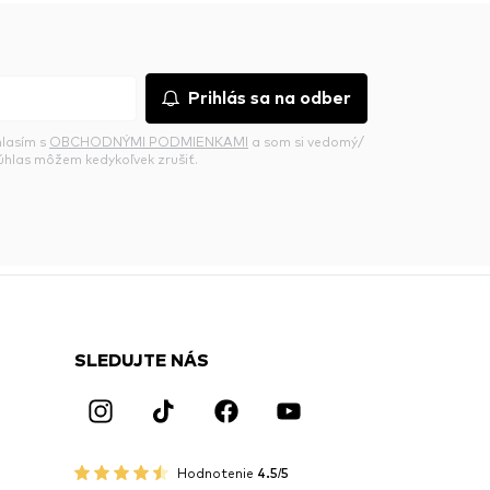
Prihlás sa na odber
hlasím s
OBCHODNÝMI PODMIENKAMI
a som si vedomý/
súhlas môžem kedykoľvek zrušiť.
SLEDUJTE NÁS
Hodnotenie
4.5/5