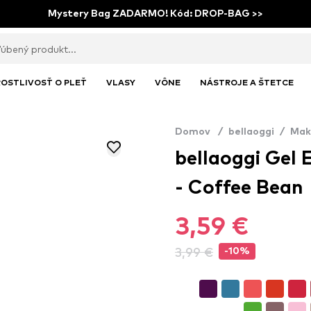
Mystery Bag ZADARMO! Kód: DROP-BAG >>
OSTLIVOSŤ O PLEŤ
VLASY
VÔNE
NÁSTROJE A ŠTETCE
Domov
/
bellaoggi
/
Mak
bellaoggi Gel E
- Coffee Bean
3,59 €
3,99 €
-10%