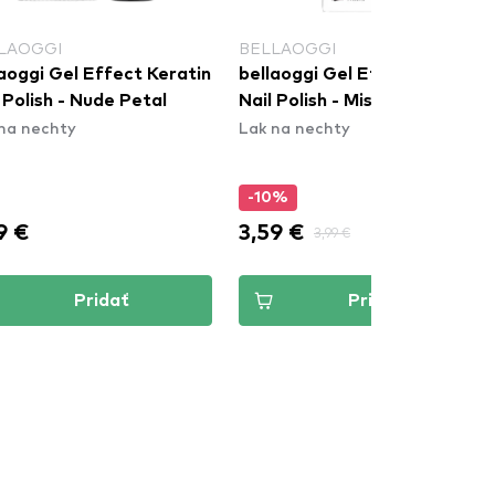
LAOGGI
BELLAOGGI
aoggi Gel Effect Keratin
bellaoggi Gel Effect Keratin
 Polish - Nude Petal
Nail Polish - Miss Cute
na nechty
Lak na nechty
-10%
9 €
3,59 €
3,99 €
Pridať
Pridať