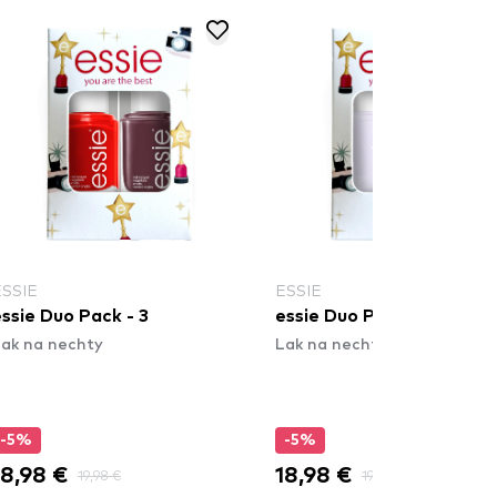
ESSIE
ESSIE
ssie Duo Pack - 3
essie Duo Pack - 2
ak na nechty
Lak na nechty
-5%
-5%
18,98 €
18,98 €
19,98 €
19,98 €