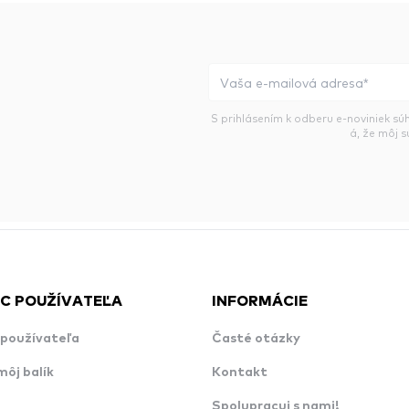
S prihlásením k odberu e-noviniek sú
á, že môj 
C POUŽÍVATEĽA
INFORMÁCIE
používateľa
Časté otázky
môj balík
Kontakt
Spolupracuj s nami!