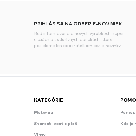
PRIHLÁS SA NA ODBER E-NOVINIEK.
Buď informovaná o nových výrobkoch, super
akciách a exkluzívnych ponukách, ktoré
posielame len odberateľkám cez e-novinky!
KATEGÓRIE
POMO
Make-up
Pomoc 
Starostlivosť o pleť
Kde je 
Vlasy