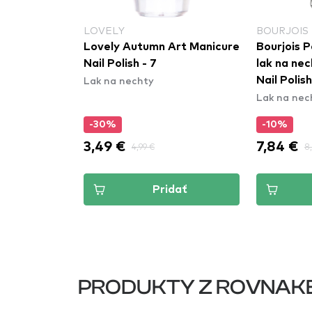
LOVELY
BOURJOIS 
Art Manicure
Lovely Autumn Art Manicure
Bourjois P
Nail Polish - 7
lak na nec
Lak na nechty
Nail Polis
Lak na nec
Sables
-30%
-10%
3,49 €
7,84 €
4,99 €
8
dať
Pridať
PRODUKTY Z ROVNAK