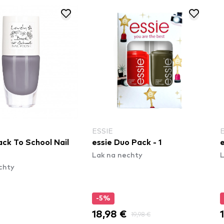
ESSIE
ack To School Nail
essie Duo Pack - 1
e
Lak na nechty
L
chty
-5%
18,98 €
19,98 €