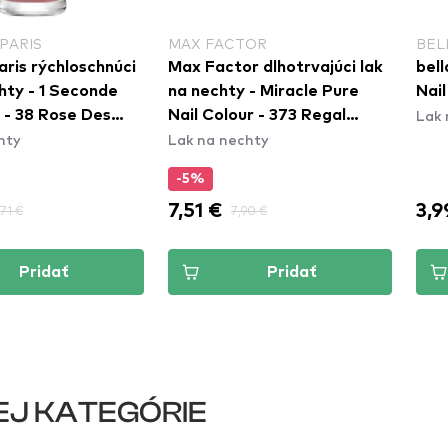
PARIS
MAX FACTOR
BEL
aris rýchloschnúci
Max Factor dlhotrvajúci lak
bell
hty - 1 Seconde
na nechty - Miracle Pure
Nail
Lak 
h - 38 Rose Des
Nail Colour - 373 Regal
hty
Lak na nechty
Garnet
-5%
7,51 €
3,9
,71 €
7,90 €
Pridať
Pridať
EJ KATEGÓRIE