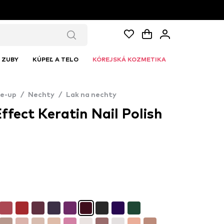
ZUBY
KÚPEĽ A TELO
KÓREJSKÁ KOZMETIKA
e-up
/
Nechty
/
Lak na nechty
ffect Keratin Nail Polish