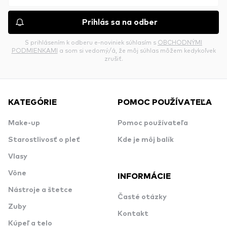
Prihlás sa na odber
S prihlásením k odberu e-noviniek súhlasím s
OBCHODNÝMI
PODMIENKAMI
a som si vedomý/á, že môj súhlas môžem kedykoľvek
zrušiť.
KATEGÓRIE
POMOC POUŽÍVATEĽA
Make-up
Pomoc používateľa
Starostlivosť o pleť
Kde je môj balík
Vlasy
Vône
INFORMÁCIE
Nástroje a štetce
Časté otázky
Zuby
Kontakt
Kúpeľ a telo