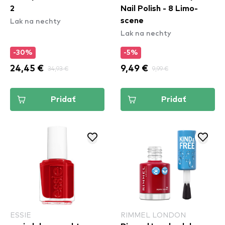
2
Nail Polish - 8 Limo-
Lak na nechty
scene
Lak na nechty
-30%
-5%
24,45 €
34,93 €
9,49 €
9,99 €
Pridať
Pridať
ESSIE
RIMMEL LONDON