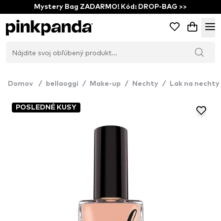
Mystery Bag ZADARMO! Kód: DROP-BAG >>
Domov
/
bellaoggi
/
Make-up
/
Nechty
/
Lak na nechty
POSLEDNÉ KUSY