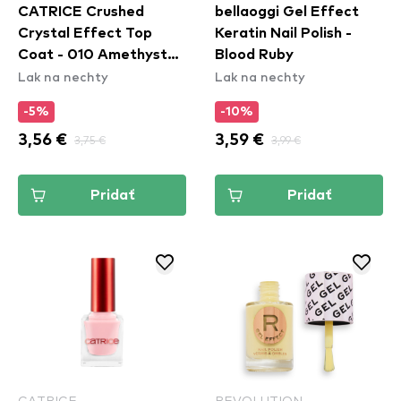
CATRICE Crushed
bellaoggi Gel Effect
Crystal Effect Top
Keratin Nail Polish -
Coat - 010 Amethyst
Blood Ruby
Lak na nechty
Lak na nechty
Aura
-5%
-10%
3,56 €
3,75 €
3,59 €
3,99 €
Pridať
Pridať
CATRICE
REVOLUTION