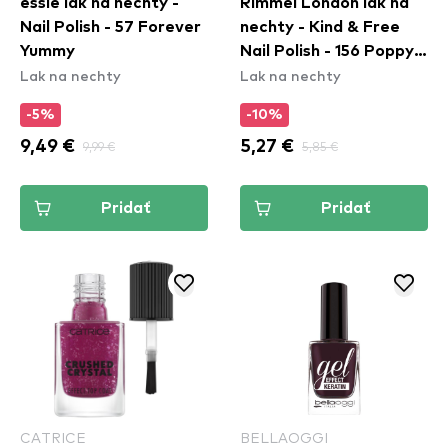
essie lak na nechty -
Rimmel London lak na
Nail Polish - 57 Forever
nechty - Kind & Free
Yummy
Nail Polish - 156 Poppy
Lak na nechty
Lak na nechty
Pop Red
-5%
-10%
9,49 €
9,99 €
5,27 €
5,85 €
Pridať
Pridať
CATRICE
BELLAOGGI