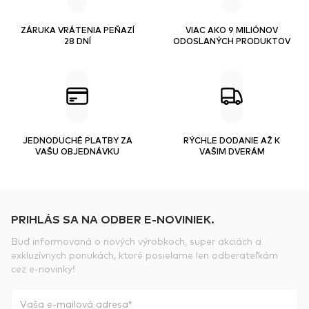
ZÁRUKA VRÁTENIA PEŇAZÍ
VIAC AKO 9 MILIÓNOV
28 DNÍ
ODOSLANÝCH PRODUKTOV
JEDNODUCHÉ PLATBY ZA
RÝCHLE DODANIE AŽ K
VAŠU OBJEDNÁVKU
VAŠIM DVERÁM
PRIHLÁS SA NA ODBER E-NOVINIEK.
Buď informovaná o nových výrobkoch, super akciách a
exkluzívnych ponukách, ktoré posielame len odberateľkám
cez e-novinky!