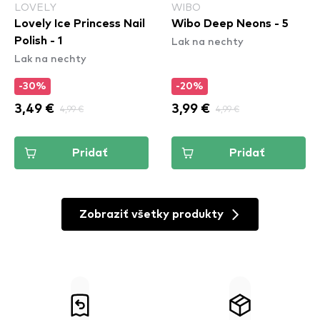
LOVELY
WIBO
Lovely Ice Princess Nail
Wibo Deep Neons - 5
Lak na nechty
Polish - 1
Lak na nechty
-30%
-20%
3,49 €
4,99 €
3,99 €
4,99 €
Pridať
Pridať
Zobraziť všetky produkty