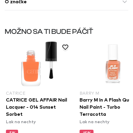
O značke
MOŽNO SA TI BUDE PÁČIŤ
CATRICE
BARRY M
CATRICE GEL AFFAIR Nail
Barry M In A Flash Qui
Lacquer - 014 Sunset
Nail Paint - Turbo
Sorbet
Terracotta
Lak na nechty
Lak na nechty