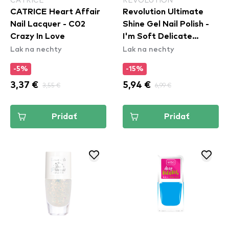
CATRICE Heart Affair
Revolution Ultimate
Nail Lacquer - C02
Shine Gel Nail Polish -
Crazy In Love
I'm Soft Delicate
Lak na nechty
Lak na nechty
Yellow
-5%
-15%
3,37 €
3,55 €
5,94 €
6,99 €
Pridať
Pridať