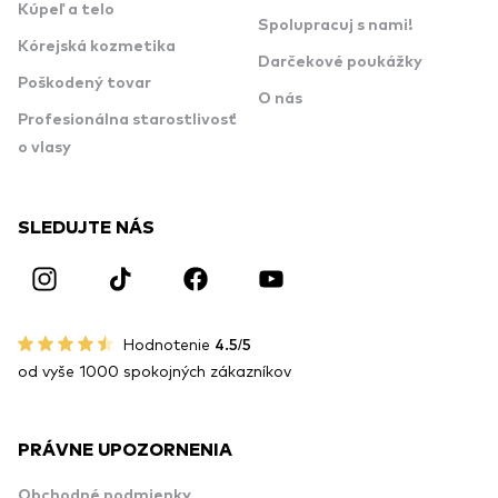
Kúpeľ a telo
Spolupracuj s nami!
Kórejská kozmetika
Darčekové poukážky
Poškodený tovar
O nás
Profesionálna starostlivosť
o vlasy
SLEDUJTE NÁS
Hodnotenie
4.5/5
od vyše 1000 spokojných zákazníkov
PRÁVNE UPOZORNENIA
Obchodné podmienky