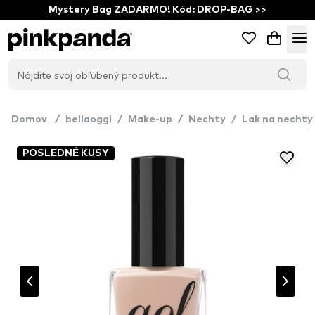
Mystery Bag ZADARMO! Kód: DROP-BAG >>
Domov
/
bellaoggi
/
Make-up
/
Nechty
/
Lak na nechty
POSLEDNÉ KUSY