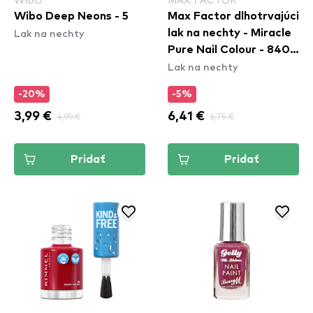
Wibo Deep Neons - 5
Max Factor dlhotrvajúci
Lak na nechty
lak na nechty - Miracle
Pure Nail Colour - 840
Lak na nechty
Moonstone Blue
-20%
-5%
3,99 €
4,99 €
6,41 €
6,75 €
Pridať
Pridať