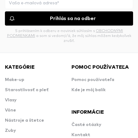
Prihlás sa na odber
S prihlásením k odberu e-noviniek súhlasím s
OBCHODNÝMI
PODMIENKAMI
a som si vedomý/á, že môj súhlas môžem kedykoľvek
zrušiť.
KATEGÓRIE
POMOC POUŽÍVATEĽA
Make-up
Pomoc používateľa
Starostlivosť o pleť
Kde je môj balík
Vlasy
Vône
INFORMÁCIE
Nástroje a štetce
Časté otázky
Zuby
Kontakt