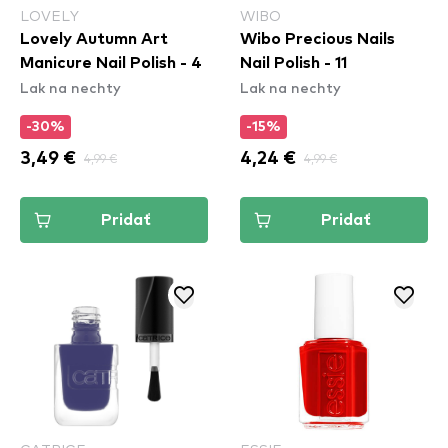
LOVELY
WIBO
Lovely Autumn Art
Wibo Precious Nails
Manicure Nail Polish - 4
Nail Polish - 11
Lak na nechty
Lak na nechty
-30%
-15%
3,49 €
4,99 €
4,24 €
4,99 €
Pridať
Pridať