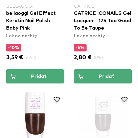
BELLAOGGI
CATRICE
bellaoggi Gel Effect
CATRICE ICONAILS Gel
Keratin Nail Polish -
Lacquer - 175 Too Good
Baby Pink
To Be Taupe
Lak na nechty
Lak na nechty
-10%
-5%
3,59 €
3,99 €
2,80 €
2,95 €
Pridať
Pridať