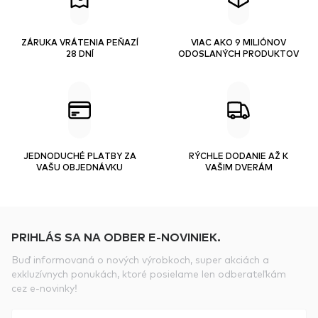
ZÁRUKA VRÁTENIA PEŇAZÍ
VIAC AKO 9 MILIÓNOV
28 DNÍ
ODOSLANÝCH PRODUKTOV
JEDNODUCHÉ PLATBY ZA
RÝCHLE DODANIE AŽ K
VAŠU OBJEDNÁVKU
VAŠIM DVERÁM
PRIHLÁS SA NA ODBER E-NOVINIEK.
Buď informovaná o nových výrobkoch, super akciách a
exkluzívnych ponukách, ktoré posielame len odberateľkám
cez e-novinky!