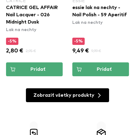
CATRICE
ESSIE
CATRICE GEL AFFAIR
essie lak na nechty -
Nail Lacquer - 026
Nail Polish - 59 Aperitif
Lak na nechty
Midnight Dusk
Lak na nechty
-5%
-5%
2,80 €
2,95 €
9,49 €
9,99 €
Pridať
Pridať
Zobraziť všetky produkty