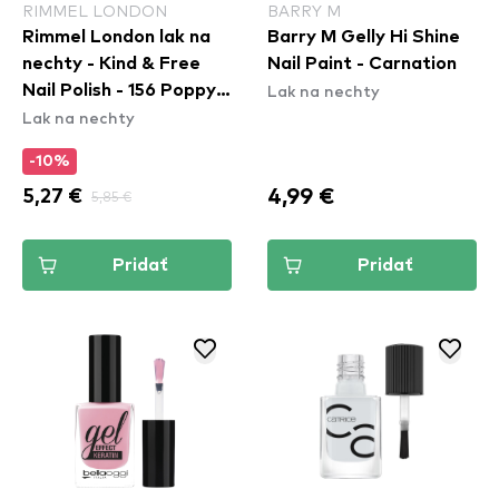
RIMMEL LONDON
BARRY M
Rimmel London lak na
Barry M Gelly Hi Shine
nechty - Kind & Free
Nail Paint - Carnation
Lak na nechty
Nail Polish - 156 Poppy
Lak na nechty
Pop Red
-10%
4,99 €
5,27 €
5,85 €
Pridať
Pridať