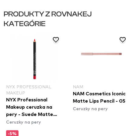
PRODUKTY Z ROVNAKEJ
KATEGÓRIE
NYX PROFESSIONAL
NAM
MAKEUP
NAM Cosmetics Iconic
NYX Professional
Matte Lips Pencil - 05
Makeup ceruzka na
Ceruzky na pery
pery - Suede Matte
Ceruzky na pery
Lipliner - Spicy
(SMLL57)
-5%