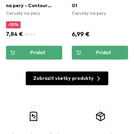
na pery - Contour
01
Ceruzky na pery
Ceruzky na pery
Edition Lipliner - 07
Cherry Boom Boom
-10%
6,99 €
7,84 €
8,71 €
Pridať
Pridať
Zobraziť všetky produkty