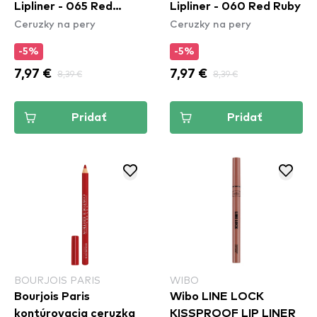
Lipliner - 065 Red
Lipliner - 060 Red Ruby
Ceruzky na pery
Ceruzky na pery
Sangria
-5%
-5%
7,97 €
8,39 €
7,97 €
8,39 €
Pridať
Pridať
BOURJOIS PARIS
WIBO
Bourjois Paris
Wibo LINE LOCK
kontúrovacia ceruzka
KISSPROOF LIP LINER