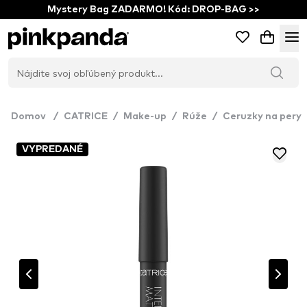
Mystery Bag ZADARMO! Kód: DROP-BAG >>
Domov
/
CATRICE
/
Make-up
/
Rúže
/
Ceruzky na pery
VYPREDANÉ