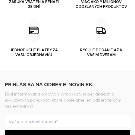
ZÁRUKA VRÁTENIA PEŇAZÍ
VIAC AKO 9 MILIÓNOV
28 DNÍ
ODOSLANÝCH PRODUKTOV
JEDNODUCHÉ PLATBY ZA
RÝCHLE DODANIE AŽ K
VAŠU OBJEDNÁVKU
VAŠIM DVERÁM
PRIHLÁS SA NA ODBER E-NOVINIEK.
Buď informovaná o nových výrobkoch, super akciách a
exkluzívnych ponukách, ktoré posielame len odberateľkám
cez e-novinky!