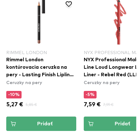
RIMMEL LONDON
NYX PROFESSIONAL MA
Rimmel London
NYX Professional Mak
kontúrovacia ceruzka na
Line Loud Longwear Li
pery - Lasting Finish Lipliner
Liner - Rebel Red (LLL
Ceruzky na pery
Ceruzky na pery
- 705 Cappuccino (GIFT)
-10%
-5%
5,27 €
5,85 €
7,59 €
7,99 €
Pridať
Pridať