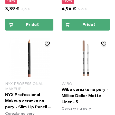
-15%
-10%
3,39 €
3,99 €
4,94 €
5,49 €
Pridať
Pridať
NYX PROFESSIONAL
WIBO
MAKEUP
Wibo ceruzka na pery -
NYX Professional
Million Dollar Matte
Makeup ceruzka na
Liner - 5
pery - Slim Lip Pencil –
Ceruzky na pery
Ceruzky na pery
Peekaboo Neutral