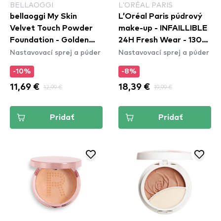
BELLAOGGI
L’ORÉAL PARIS
bellaoggi My Skin
L’Oréal Paris púdrový
Velvet Touch Powder
make-up - INFAILLIBLE
Foundation - Golden
24H Fresh Wear - 130
Nastavovací sprej a púder
Nastavovací sprej a púder
Beige
True Beige
-10%
-8%
11,69 €
12,99 €
18,39 €
19,99 €
Pridať
Pridať