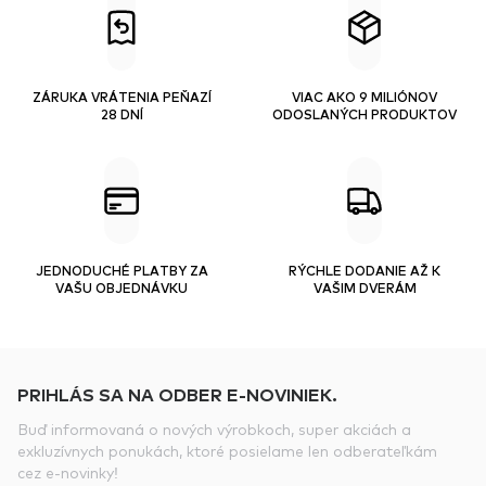
ZÁRUKA VRÁTENIA PEŇAZÍ
VIAC AKO 9 MILIÓNOV
28 DNÍ
ODOSLANÝCH PRODUKTOV
JEDNODUCHÉ PLATBY ZA
RÝCHLE DODANIE AŽ K
VAŠU OBJEDNÁVKU
VAŠIM DVERÁM
PRIHLÁS SA NA ODBER E-NOVINIEK.
Buď informovaná o nových výrobkoch, super akciách a
exkluzívnych ponukách, ktoré posielame len odberateľkám
cez e-novinky!