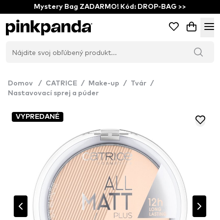
Mystery Bag ZADARMO! Kód: DROP-BAG >>
Domov
/
CATRICE
/
Make-up
/
Tvár
/
Nastavovací sprej a púder
VYPREDANÉ