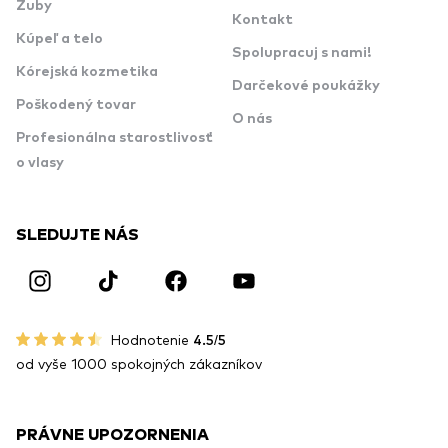
Zuby
Kontakt
Kúpeľ a telo
Spolupracuj s nami!
Kórejská kozmetika
Darčekové poukážky
Poškodený tovar
O nás
Profesionálna starostlivosť
o vlasy
SLEDUJTE NÁS
Hodnotenie
4.5/5
od vyše 1000 spokojných zákazníkov
PRÁVNE UPOZORNENIA