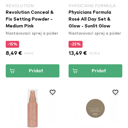
REVOLUTION
PHYSICIANS FORMULA
Revolution Conceal &
Physicians Formula
Fix Setting Powder -
Rosé All Day Set &
Medium Pink
Glow - Sunlit Glow
Nastavovací sprej a púder
Nastavovací sprej a púder
-15%
-25%
8,49 €
9,99 €
13,49 €
17,99 €
Pridať
Pridať