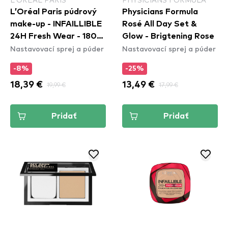
L’Oréal Paris púdrový
Physicians Formula
make-up - INFAILLIBLE
Rosé All Day Set &
24H Fresh Wear - 180
Glow - Brigtening Rose
Nastavovací sprej a púder
Nastavovací sprej a púder
Rose Sand
-8%
-25%
18,39 €
19,99 €
13,49 €
17,99 €
Pridať
Pridať