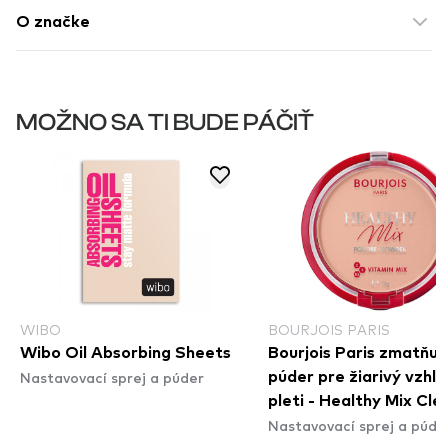
O značke
MOŽNO SA TI BUDE PÁČIŤ
WIBO
BOURJOIS PARIS
Wibo Oil Absorbing Sheets
Bourjois Paris zmatňuj
Nastavovací sprej a púder
púder pre žiarivý vzhľ
pleti - Healthy Mix Cle
Nastavovací sprej a púde
Powder - 003 Rose Be