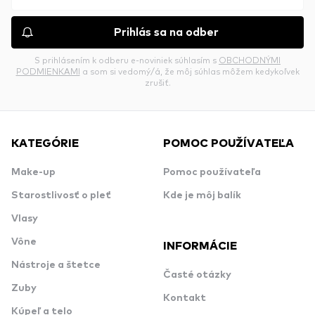
Prihlás sa na odber
S prihlásením k odberu e-noviniek súhlasím s
OBCHODNÝMI
PODMIENKAMI
a som si vedomý/á, že môj súhlas môžem kedykoľvek
zrušiť.
KATEGÓRIE
POMOC POUŽÍVATEĽA
Make-up
Pomoc používateľa
Starostlivosť o pleť
Kde je môj balík
Vlasy
Vône
INFORMÁCIE
Nástroje a štetce
Časté otázky
Zuby
Kontakt
Kúpeľ a telo