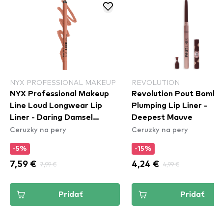
NYX PROFESSIONAL MAKEUP
REVOLUTION
NYX Professional Makeup
Revolution Pout Bomb
Line Loud Longwear Lip
Plumping Lip Liner -
Liner - Daring Damsel
Deepest Mauve
Ceruzky na pery
Ceruzky na pery
(LLLP02)
-5%
-15%
7,59 €
7,99 €
4,24 €
4,99 €
Pridať
Pridať