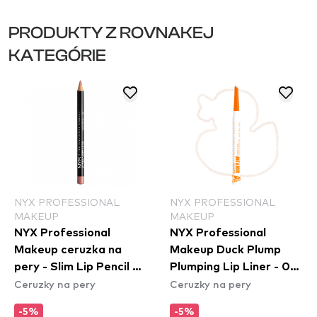
PRODUKTY Z ROVNAKEJ
KATEGÓRIE
NYX PROFESSIONAL
NYX PROFESSIONAL
MAKEUP
MAKEUP
NYX Professional
NYX Professional
Makeup ceruzka na
Makeup Duck Plump
pery - Slim Lip Pencil –
Plumping Lip Liner - 01
Ceruzky na pery
Ceruzky na pery
Nude Pink (SPL858)
Ducking Clear
-5%
-5%