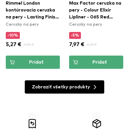
Rimmel London
Max Factor ceruzka na
kontúrovacia ceruzka
pery - Colour Elixir
na pery - Lasting Finish
Lipliner - 065 Red
Ceruzky na pery
Ceruzky na pery
Lipliner - 505 Red
Sangria
Dynamite
-10%
-5%
5,27 €
5,85 €
7,97 €
8,39 €
Pridať
Pridať
Zobraziť všetky produkty