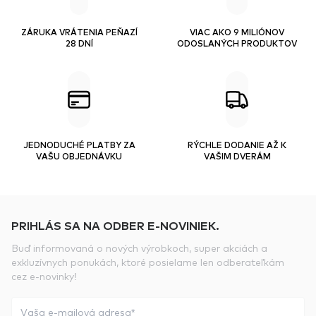
ZÁRUKA VRÁTENIA PEŇAZÍ
VIAC AKO 9 MILIÓNOV
28 DNÍ
ODOSLANÝCH PRODUKTOV
JEDNODUCHÉ PLATBY ZA
RÝCHLE DODANIE AŽ K
VAŠU OBJEDNÁVKU
VAŠIM DVERÁM
PRIHLÁS SA NA ODBER E-NOVINIEK.
Buď informovaná o nových výrobkoch, super akciách a
exkluzívnych ponukách, ktoré posielame len odberateľkám
cez e-novinky!