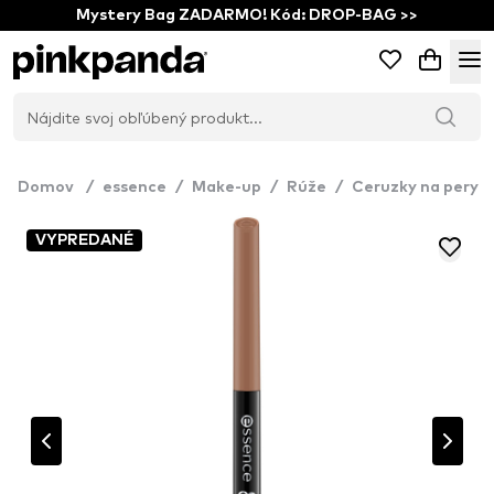
Mystery Bag ZADARMO! Kód: DROP-BAG >>
Domov
/
essence
/
Make-up
/
Rúže
/
Ceruzky na pery
VYPREDANÉ