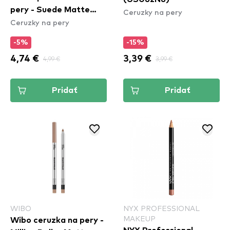
pery - Suede Matte
Ceruzky na pery
Ceruzky na pery
Lipliner - Spicy
(SMLL57)
-5%
-15%
4,74 €
4,99 €
3,39 €
3,99 €
Pridať
Pridať
WIBO
NYX PROFESSIONAL
MAKEUP
Wibo ceruzka na pery -