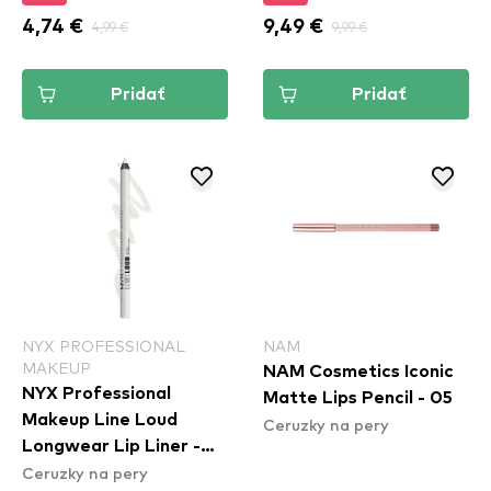
4,74 €
4,99 €
9,49 €
9,99 €
Pridať
Pridať
NYX PROFESSIONAL
NAM
MAKEUP
NAM Cosmetics Iconic
NYX Professional
Matte Lips Pencil - 05
Makeup Line Loud
Ceruzky na pery
Longwear Lip Liner -
Ceruzky na pery
Gimme Drama