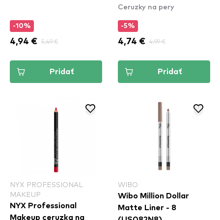
Ceruzky na pery
Peekaboo Neutral
(SPL860)
-10%
-5%
4,94 €
5,49 €
4,74 €
4,99 €
Pridať
Pridať
NYX PROFESSIONAL
WIBO
MAKEUP
Wibo Million Dollar
NYX Professional
Matte Liner - 8
Makeup ceruzka na
(US082N8)