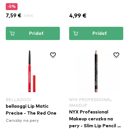
(LLLP01)
-5%
4,99 €
7,59 €
7,99 €
Pridať
Pridať
BELLAOGGI
NYX PROFESSIONAL
MAKEUP
bellaoggi Lip Matic
NYX Professional
Precise - The Red One
Makeup ceruzka na
Ceruzky na pery
pery - Slim Lip Pencil –