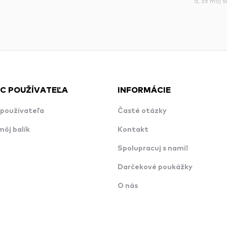
á, že môj 
C POUŽÍVATEĽA
INFORMÁCIE
používateľa
Časté otázky
môj balík
Kontakt
Spolupracuj s nami!
Darčekové poukážky
O nás