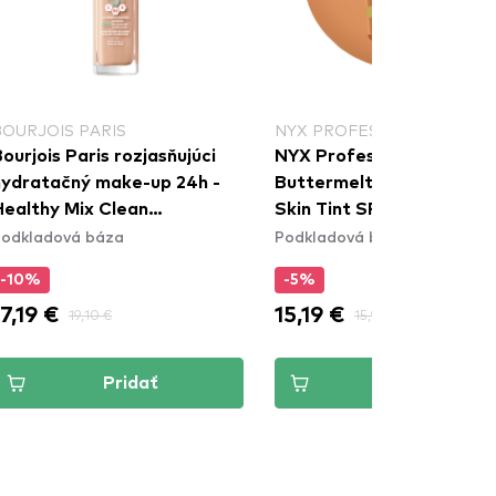
BOURJOIS PARIS
NYX PROFESSIONAL MAKE
ourjois Paris rozjasňujúci
NYX Professional Makeu
hydratačný make-up 24h -
Buttermelt Glaze Soft G
Healthy Mix Clean
Skin Tint SPF30 - Vanilla
odkladová báza
Podkladová báza
Foundation - 51.5C Rose
Bean Butta
anilla
-10%
-5%
17,19 €
15,19 €
19,10 €
15,99 €
Pridať
Pridať