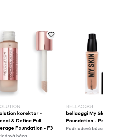
OLUTION
BELLAOGGI
olution korektor -
bellaoggi My Skin Tone
eal & Define Full
Foundation - Porcelain
Podkladová báza
erage Foundation - F3
ladová báza