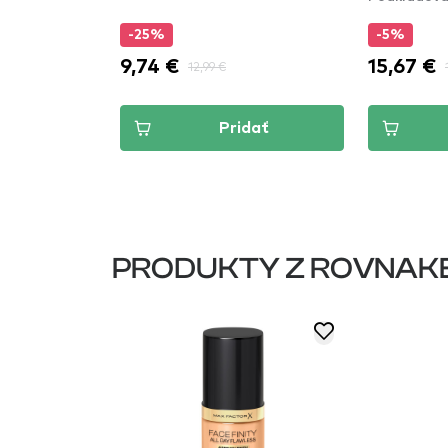
Medium
-25%
-5%
9,74 €
15,67 €
12,99 €
dať
Pridať
PRODUKTY Z ROVNAK