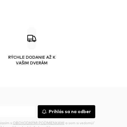
RÝCHLE DODANIE AŽ K
VAŠIM DVERÁM
Prihlás sa na odber
hlasím s
OBCHODNÝMI PODMIENKAMI
a som si vedomý/