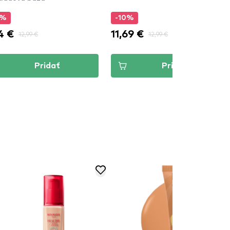
5%
-10%
4 €
11,69 €
12,99 €
12,99 €
Pridať
Pridať