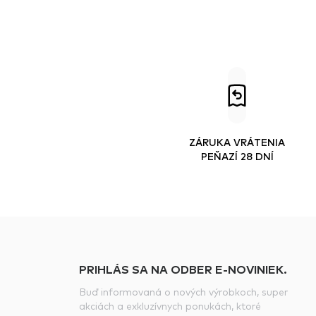
ZÁRUKA VRÁTENIA
PEŇAZÍ 28 DNÍ
PRIHLÁS SA NA ODBER E-NOVINIEK.
Buď informovaná o nových výrobkoch, super
akciách a exkluzívnych ponukách, ktoré