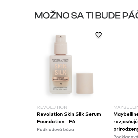
MOŽNO SA TI BUDE PÁ
REVOLUTION
MAYBELLI
Silk Serum
Revolution Skin Silk Serum
Maybellin
Foundation - F6
rozjasňuj
Podkladová báza
prirodzený
Podkladová
Perfector