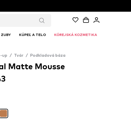
ZUBY
KÚPEĽ A TELO
KÓREJSKÁ KOZMETIKA
-up
/
Tvár
/
Podkladová báza
al Matte Mousse
43