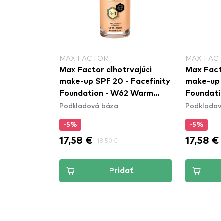
MAX FACTOR
MAX FAC
Max Factor dlhotrvajúci
Max Fact
make-up SPF 20 - Facefinity
make-up 
Foundation - W62 Warm
Foundati
Podkladová báza
Podkladov
Beige
Beige
-5%
-5%
17,58 €
17,58 €
18,50 €
Pridať