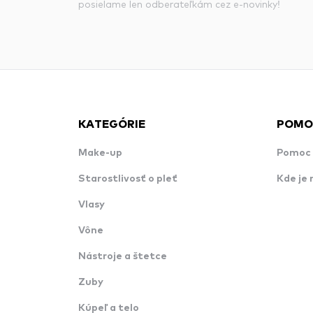
posielame len odberateľkám cez e-novinky!
KATEGÓRIE
POMO
Make-up
Pomoc 
Starostlivosť o pleť
Kde je 
Vlasy
Vône
Nástroje a štetce
Zuby
Kúpeľ a telo