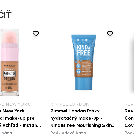
ČIŤ
NE NEW YORK
RIMMEL LONDON
REV
e New York
Rimmel London ľahký
Rev
úci make-up pre
hydratačný make-up -
Conc
 vzhľad - Instant
Kind&Free Nourishing Skin
Cov
 báza
Podkladová báza
Podk
 4in1 Glow - 02
Tint - 400 Natural Beige