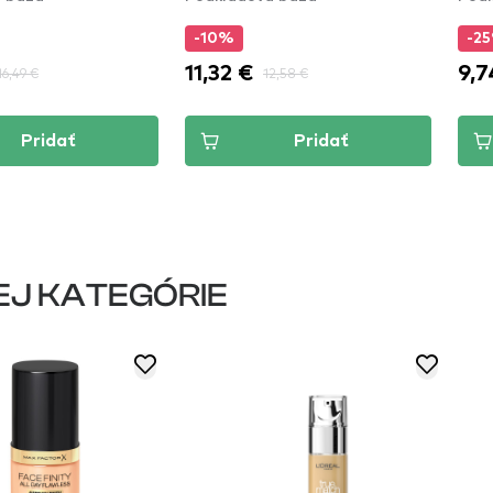
-10%
-2
11,32 €
9,7
16,49 €
12,58 €
Pridať
Pridať
EJ KATEGÓRIE