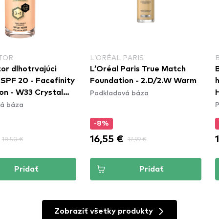
TOR
L’ORÉAL PARIS
or dlhotrvajúci
L’Oréal Paris True Match
B
SPF 20 - Facefinity
Foundation - 2.D/2.W Warm
Podkladová báza
on - W33 Crystal
á báza
P
V
-8%
16,55 €
18,50 €
17,99 €
Pridať
Pridať
Zobraziť všetky produkty