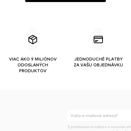
VIAC AKO 9 MILIÓNOV
JEDNODUCHÉ PLATBY
ODOSLANÝCH
ZA VAŠU OBJEDNÁVKU
PRODUKTOV
S prihlásením k odberu e-noviniek sú