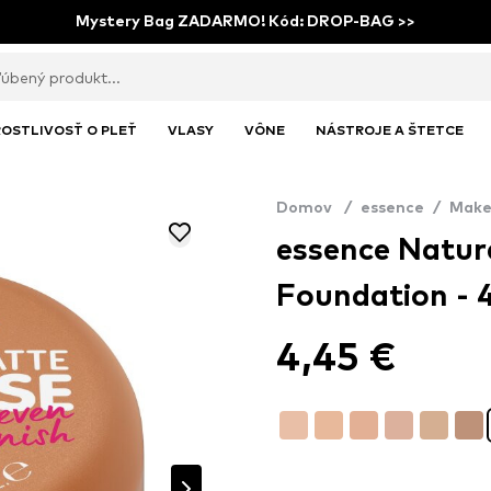
Mystery Bag ZADARMO! Kód: DROP-BAG >>
OSTLIVOSŤ O PLEŤ
VLASY
VÔNE
NÁSTROJE A ŠTETCE
Domov
/
essence
/
Make
essence Natur
Foundation - 
4,45 €