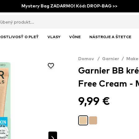
Mystery Bag ZADARMO! Kód: DROP-BAG >>
OSTLIVOSŤ O PLEŤ
VLASY
VÔNE
NÁSTROJE A ŠTETCE
Domov
/
Garnier
/
Make
Garnier BB kré
Free Cream -
9,99 €