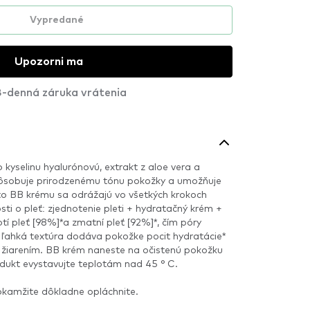
Vypredané
Upozorni ma
-denná záruka vrátenia
kyselinu hyalurónovú, extrakt z aloe vera a
pôsobuje prirodzenému tónu pokožky a umožňuje
o BB krému sa odrážajú vo všetkých krokoch
sti o pleť: zjednotenie pleti + hydratačný krém +
í pleť [98%]*a zmatní pleť [92%]*, čím póry
 ľahká textúra dodáva pokožke pocit hydratácie*
 žiarením. BB krém naneste na očistenú pokožku
dukt evystavujte teplotám nad 45 ° C.
okamžite dôkladne opláchnite.