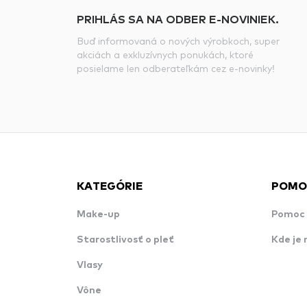
PRIHLÁS SA NA ODBER E-NOVINIEK.
Buď informovaná o nových výrobkoch, super
akciách a exkluzívnych ponukách, ktoré
posielame len odberateľkám cez e-novinky!
KATEGÓRIE
POMO
Make-up
Pomoc 
Starostlivosť o pleť
Kde je 
Vlasy
Vône