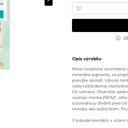
28
Opis výrobku
Nová receptúra, obohatená o 
minerálne pigmenty, sa pris
pokožke dýchať. Výhody toht
vašej každodennej starostlivo
UV ochrana. Okamžite zjednot
vyzerajú menšie [94%]*. Jeho
a pomáha ju chrániť pred UV
rovnako ako bežný krém. Pro
V prípade kontaktu s očami 