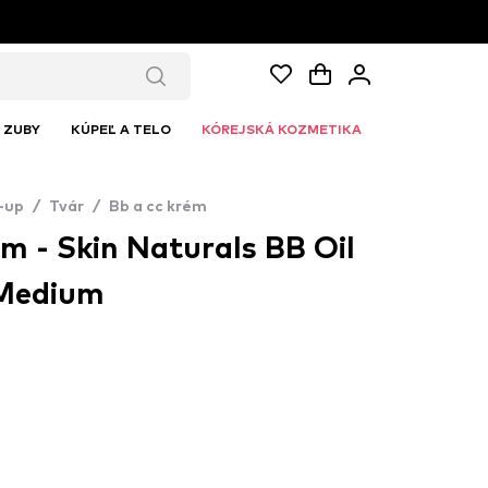
ZUBY
KÚPEĽ A TELO
KÓREJSKÁ KOZMETIKA
-up
/
Tvár
/
Bb a cc krém
m - Skin Naturals BB Oil
 Medium