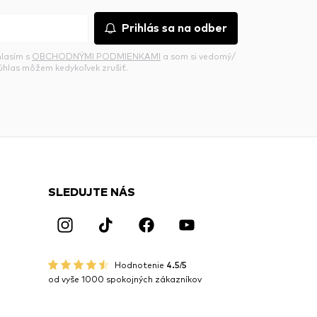
Prihlás sa na odber
hlasím s
OBCHODNÝMI PODMIENKAMI
a som si vedomý/
súhlas môžem kedykoľvek zrušiť.
SLEDUJTE NÁS
Hodnotenie
4.5/5
od vyše 1000 spokojných zákazníkov