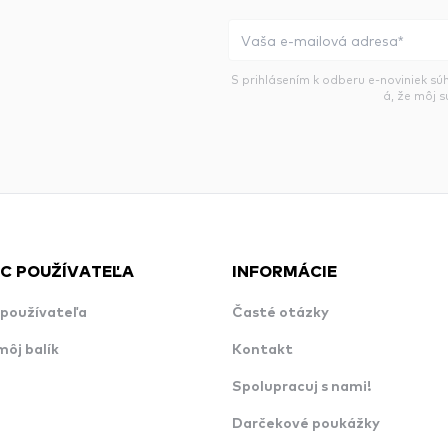
S prihlásením k odberu e-noviniek sú
á, že môj 
C POUŽÍVATEĽA
INFORMÁCIE
používateľa
Časté otázky
môj balík
Kontakt
Spolupracuj s nami!
Darčekové poukážky