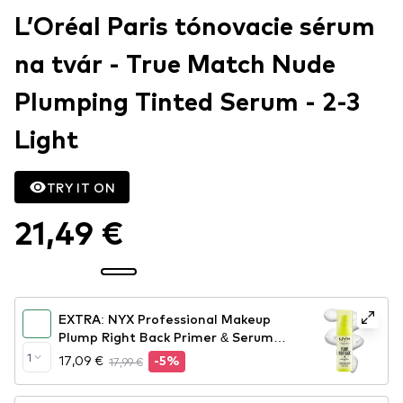
L’Oréal Paris tónovacie sérum
na tvár - True Match Nude
Plumping Tinted Serum - 2-3
Light
TRY IT ON
21,49 €
EXTRA: NYX Professional Makeup
Plump Right Back Primer & Serum
(PLPRSB)
1
17,09 €
17,99 €
-5%