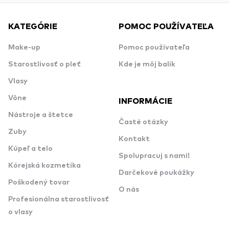
KATEGÓRIE
POMOC POUŽÍVATEĽA
Make-up
Pomoc používateľa
Starostlivosť o pleť
Kde je môj balík
Vlasy
Vône
INFORMÁCIE
Nástroje a štetce
Časté otázky
Zuby
Kontakt
Kúpeľ a telo
Spolupracuj s nami!
Kórejská kozmetika
Darčekové poukážky
Poškodený tovar
O nás
Profesionálna starostlivosť
o vlasy