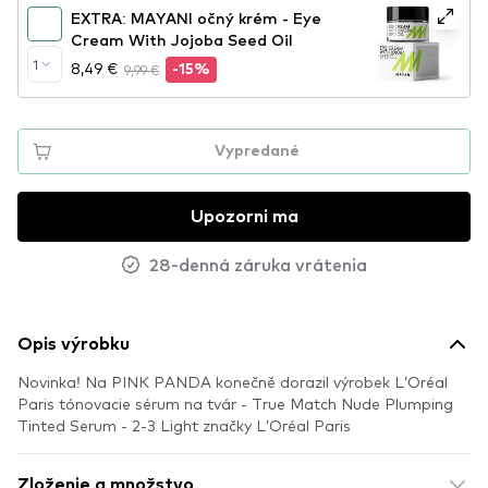
EXTRA: MAYANI očný krém - Eye
Cream With Jojoba Seed Oil
1
8,49 €
9,99 €
-15%
Vypredané
Upozorni ma
28-denná záruka vrátenia
Opis výrobku
Novinka! Na PINK PANDA konečně dorazil výrobek L’Oréal
Paris tónovacie sérum na tvár - True Match Nude Plumping
Tinted Serum - 2-3 Light značky L’Oréal Paris
Zloženie a množstvo