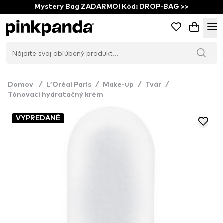
Mystery Bag ZADARMO! Kód: DROP-BAG >>
Domov
/
L’Oréal Paris
/
Make-up
/
Tvár
/
Tónovací hydratačný krém
VYPREDANÉ