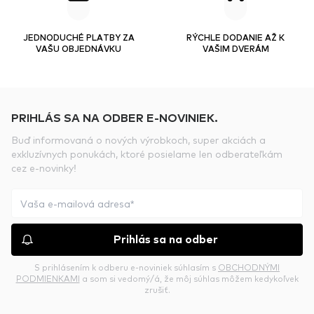
JEDNODUCHÉ PLATBY ZA
RÝCHLE DODANIE AŽ K
VAŠU OBJEDNÁVKU
VAŠIM DVERÁM
PRIHLÁS SA NA ODBER E-NOVINIEK.
Buď informovaná o nových výrobkoch, super akciách a
exkluzívnych ponukách, ktoré posielame len odberateľkám
cez e-novinky!
Prihlás sa na odber
S prihlásením k odberu e-noviniek súhlasím s
OBCHODNÝMI
PODMIENKAMI
a som si vedomý/á, že môj súhlas môžem kedykoľvek
zrušiť.