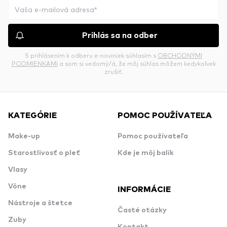
Prihlás sa na odber
S prihlásením k odberu e-noviniek súhlasím s
OBCHODNÝMI
PODMIENKAMI
a som si vedomý/á, že môj súhlas môžem kedykoľvek
zrušiť.
KATEGÓRIE
POMOC POUŽÍVATEĽA
Make-up
Pomoc používateľa
Starostlivosť o pleť
Kde je môj balík
Vlasy
Vône
INFORMÁCIE
Nástroje a štetce
Časté otázky
Zuby