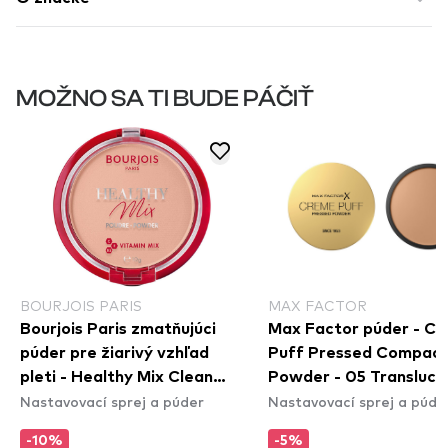
MOŽNO SA TI BUDE PÁČIŤ
BOURJOIS PARIS
MAX FACTOR
Bourjois Paris zmatňujúci
Max Factor púder - C
púder pre žiarivý vzhľad
Puff Pressed Compac
pleti - Healthy Mix Clean
Powder - 05 Transluce
Nastavovací sprej a púder
Nastavovací sprej a púde
Powder - 003 Rose Beige
-10%
-5%