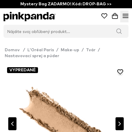
Mystery Bag ZADARMO! Kód: DROP-BAG >>
Domov
/
L’Oréal Paris
/
Make-up
/
Tvár
/
Nastavovací sprej a púder
VYPREDANÉ