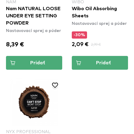
NAM
WIBO
Nam NATURAL LOOSE
Wibo Oil Absorbing
UNDER EYE SETTING
Sheets
Nastavovací sprej a púder
POWDER
Nastavovací sprej a púder
-30%
8,39 €
2,09 €
2,99 €
Pridať
Pridať
NYX PROFESSIONAL