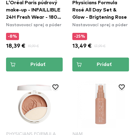
L’Oréal Paris púdrový
Physicians Formula
make-up - INFAILLIBLE
Rosé All Day Set &
24H Fresh Wear - 180
Glow - Brigtening Rose
Nastavovací sprej a púder
Nastavovací sprej a púder
Rose Sand
-8%
-25%
18,39 €
19,99 €
13,49 €
17,99 €
Pridať
Pridať
PHYSICIANS FORMULA
NAM