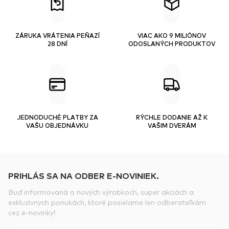
ZÁRUKA VRÁTENIA PEŇAZÍ
VIAC AKO 9 MILIÓNOV
28 DNÍ
ODOSLANÝCH PRODUKTOV
JEDNODUCHÉ PLATBY ZA
RÝCHLE DODANIE AŽ K
VAŠU OBJEDNÁVKU
VAŠIM DVERÁM
PRIHLÁS SA NA ODBER E-NOVINIEK.
Buď informovaná o nových výrobkoch, super akciách a
exkluzívnych ponukách, ktoré posielame len odberateľkám
cez e-novinky!