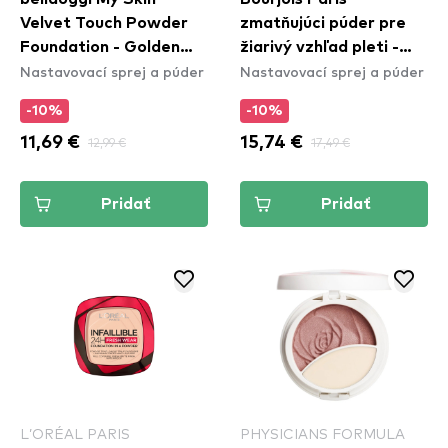
Velvet Touch Powder
zmatňujúci púder pre
Foundation - Golden
žiarivý vzhľad pleti -
Nastavovací sprej a púder
Nastavovací sprej a púder
Beige
Healthy Mix Clean
Powder - 002 Vanilla
-10%
-10%
11,69 €
12,99 €
15,74 €
17,49 €
Pridať
Pridať
L’ORÉAL PARIS
PHYSICIANS FORMULA