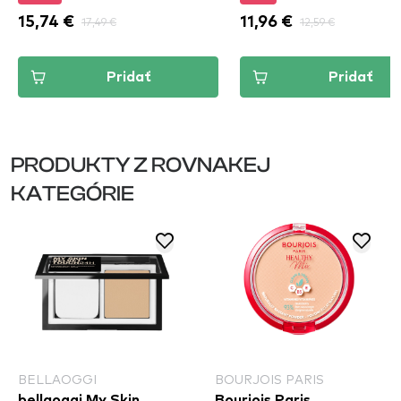
15,74 €
17,49 €
11,96 €
12,59 €
Pridať
Pridať
PRODUKTY Z ROVNAKEJ
KATEGÓRIE
BELLAOGGI
BOURJOIS PARIS
bellaoggi My Skin
Bourjois Paris