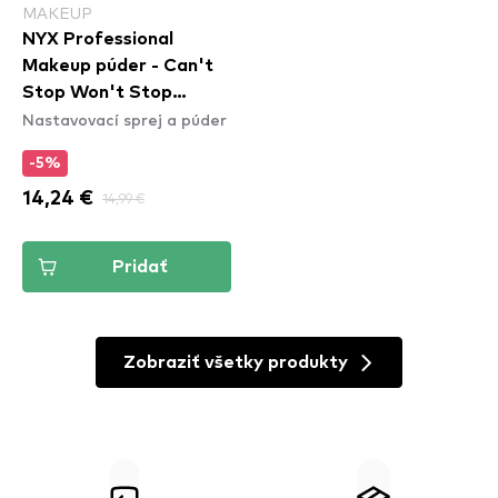
MAKEUP
NYX Professional
Makeup púder - Can't
Stop Won't Stop
Nastavovací sprej a púder
Setting Powder - Deep
-5%
14,24 €
14,99 €
Pridať
Zobraziť všetky produkty