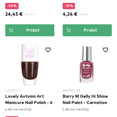
-30%
-15%
24,45 €
34,93 €
4,24 €
4,99 €
Pridať
Pridať
LOVELY
BARRY M
Lovely Autumn Art
Barry M Gelly Hi Shine
Manicure Nail Polish - 6
Nail Paint - Carnation
Lak na nechty
Lak na nechty