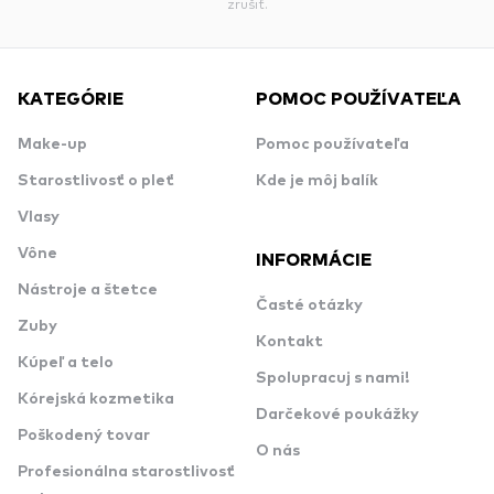
zrušiť.
KATEGÓRIE
POMOC POUŽÍVATEĽA
Make-up
Pomoc používateľa
Starostlivosť o pleť
Kde je môj balík
Vlasy
Vône
INFORMÁCIE
Nástroje a štetce
Časté otázky
Zuby
Kontakt
Kúpeľ a telo
Spolupracuj s nami!
Kórejská kozmetika
Darčekové poukážky
Poškodený tovar
O nás
Profesionálna starostlivosť