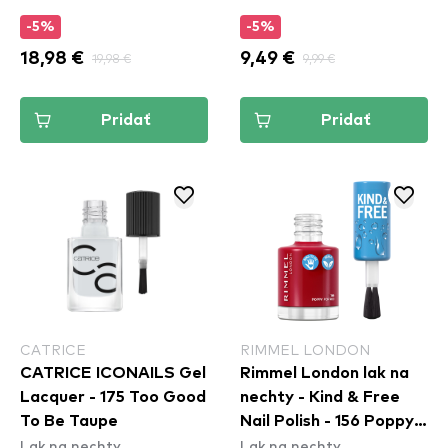
-5%
-5%
18,98 €
19,98 €
9,49 €
9,99 €
Pridať
Pridať
CATRICE
RIMMEL LONDON
CATRICE ICONAILS Gel
Rimmel London lak na
Lacquer - 175 Too Good
nechty - Kind & Free
To Be Taupe
Nail Polish - 156 Poppy
Lak na nechty
Lak na nechty
Pop Red