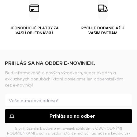
JEDNODUCHÉ PLATBY ZA
RÝCHLE DODANIE AŽ K
VAŠU OBJEDNÁVKU
VAŠIM DVERÁM
PRIHLÁS SA NA ODBER E-NOVINIEK.
Buď informovaná o nových výrobkoch, super akciách a
exkluzívnych ponukách, ktoré posielame len odberateľkám
cez e-novinky!
Prihlás sa na odber
S prihlásením k odberu e-noviniek súhlasím s
OBCHODNÝMI
PODMIENKAMI
a som si vedomý/á, že môj súhlas môžem kedykoľvek