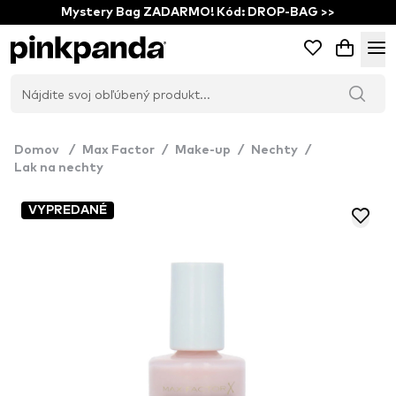
Mystery Bag ZADARMO! Kód: DROP-BAG >>
Domov
/
Max Factor
/
Make-up
/
Nechty
/
Lak na nechty
VYPREDANÉ