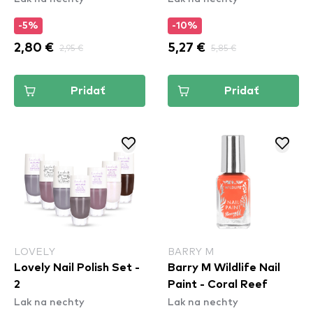
-5%
-10%
2,80 €
2,95 €
5,27 €
5,85 €
Pridať
Pridať
LOVELY
BARRY M
Lovely Nail Polish Set -
Barry M Wildlife Nail
2
Paint - Coral Reef
Lak na nechty
Lak na nechty