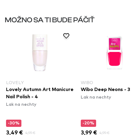
MOŽNO SA TI BUDE PÁČIŤ
LOVELY
WIBO
Lovely Autumn Art Manicure
Wibo Deep Neons - 3
Lak na nechty
Nail Polish - 4
Lak na nechty
-30%
-20%
3,49 €
4,99 €
3,99 €
4,99 €