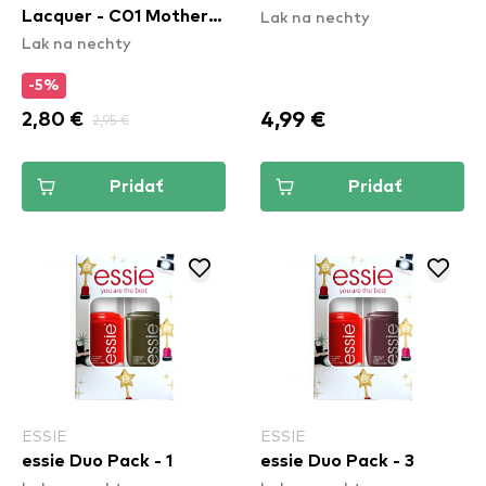
Lak na nechty
Lacquer - C01 Mother
Lak na nechty
of Pearlfection
-5%
4,99 €
2,80 €
2,95 €
Pridať
Pridať
ESSIE
ESSIE
essie Duo Pack - 1
essie Duo Pack - 3