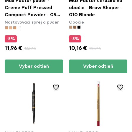
Max Factor púder -
Max Factor ceruzka na
Creme Puff Pressed
obočie - Brow Shaper -
Compact Powder - 05
010 Blonde
Nastavovací sprej a púder
Obočie
Translucent
+2
-5%
-5%
11,96 €
12,59 €
10,16 €
10,69 €
Vyber odtieň
Vyber odtieň