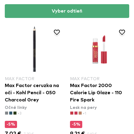
Vyber odtieň
MAX FACTOR
MAX FACTOR
Max Factor ceruzka na
Max Factor 2000
oči - Kohl Pencil - 050
Calorie Lip Glaze - 110
Charcoal Grey
Fire Spark
Očné linky
Lesk na pery
+3
+1
-5%
-5%
7,39 €
9,69 €