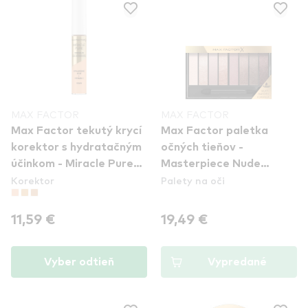
MAX FACTOR
MAX FACTOR
Max Factor tekutý krycí
Max Factor paletka
korektor s hydratačným
očných tieňov -
účinkom - Miracle Pure
Masterpiece Nude
Korektor
Palety na oči
Concealer - 10
Palette - 003 Rose
Nudes
11,59 €
19,49 €
Vyber odtieň
Vypredané