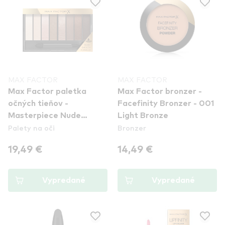
MAX FACTOR
MAX FACTOR
Max Factor paletka
Max Factor bronzer -
očných tieňov -
Facefinity Bronzer - 001
Masterpiece Nude
Light Bronze
Palety na oči
Bronzer
Palette - 001
Cappuccino Nudes
19,49 €
14,49 €
Vypredané
Vypredané