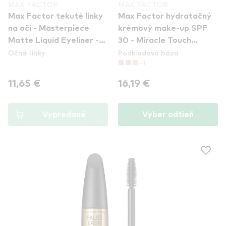
MAX FACTOR
MAX FACTOR
Max Factor tekuté linky
Max Factor hydratačný
na oči - Masterpiece
krémový make-up SPF
Matte Liquid Eyeliner -
30 - Miracle Touch
Očné linky
Podkladová báza
Black
Foundation - 070
+1
Natural
11,65 €
16,19 €
Vypredané
Vyber odtieň