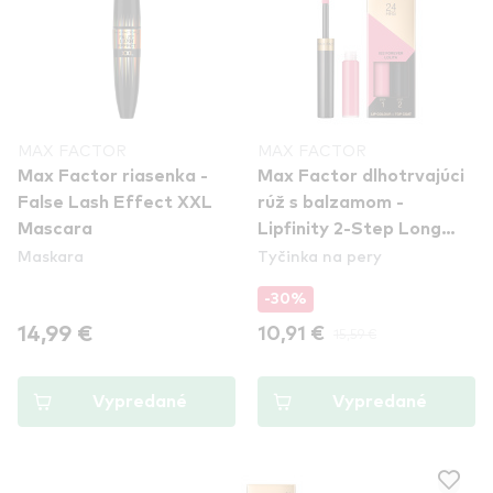
MAX FACTOR
MAX FACTOR
Max Factor riasenka -
Max Factor dlhotrvajúci
False Lash Effect XXL
rúž s balzamom -
Mascara
Lipfinity 2-Step Long
Maskara
Tyčinka na pery
Lasting Lipstick - 022
Forever Lolita //
-30%
Poškodený tovar
14,99 €
10,91 €
15,59 €
Vypredané
Vypredané