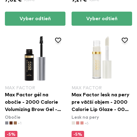
7,02 €
9,21 €
Vyber odtieň
Vyber odtieň
MAX FACTOR
MAX FACTOR
Max Factor gél na
Max Factor lesk na pery
obočie - 2000 Calorie
pre väčší objem - 2000
Volumizing Brow Gel -
Calorie Lip Glaze - 000
Obočie
Lesk na pery
001 Clear
Melting Ice
+1
+6
-5%
-5%