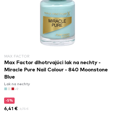
MAX FACTOR
Max Factor dlhotrvajúci lak na nechty -
Miracle Pure Nail Colour - 840 Moonstone
Blue
Lak na nechty
+9
-5%
6,41 €
6,75 €