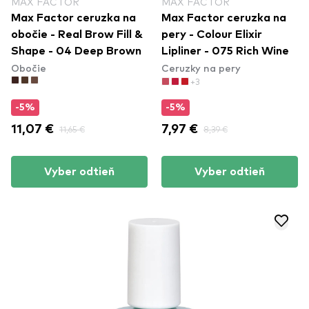
MAX FACTOR
MAX FACTOR
Max Factor ceruzka na
Max Factor ceruzka na
obočie - Real Brow Fill &
pery - Colour Elixir
Shape - 04 Deep Brown
Lipliner - 075 Rich Wine
Obočie
Ceruzky na pery
+3
-5%
-5%
11,07 €
11,65 €
7,97 €
8,39 €
Vyber odtieň
Vyber odtieň