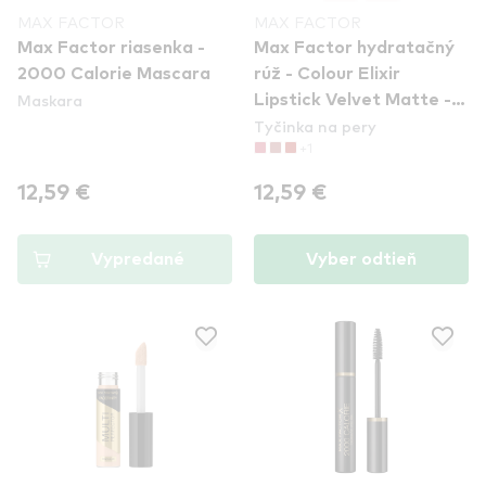
MAX FACTOR
MAX FACTOR
Max Factor riasenka -
Max Factor hydratačný
2000 Calorie Mascara
rúž - Colour Elixir
Maskara
Lipstick Velvet Matte -
Tyčinka na pery
10 Sunkiss
+1
12,59 €
12,59 €
Vypredané
Vyber odtieň