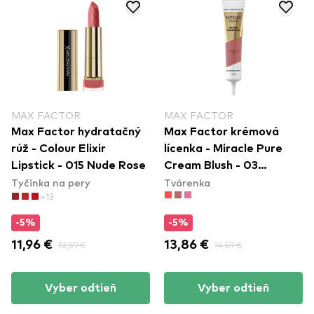
MAX FACTOR
MAX FACTOR
Max Factor hydratačný
Max Factor krémová
rúž - Colour Elixir
lícenka - Miracle Pure
Lipstick - 015 Nude Rose
Cream Blush - 03
Tyčinka na pery
Tvárenka
Vintage Peony
+13
-5%
-5%
11,96 €
12,59 €
13,86 €
14,59 €
Vyber odtieň
Vyber odtieň