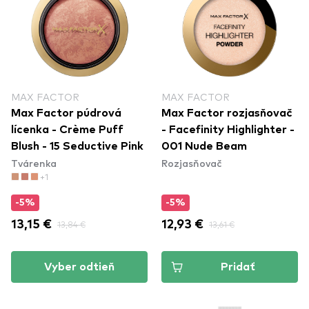
MAX FACTOR
MAX FACTOR
Max Factor púdrová
Max Factor rozjasňovač
lícenka - Crème Puff
- Facefinity Highlighter -
Blush - 15 Seductive Pink
001 Nude Beam
Tvárenka
Rozjasňovač
+1
-5%
-5%
13,15 €
13,84 €
12,93 €
13,61 €
Vyber odtieň
Pridať