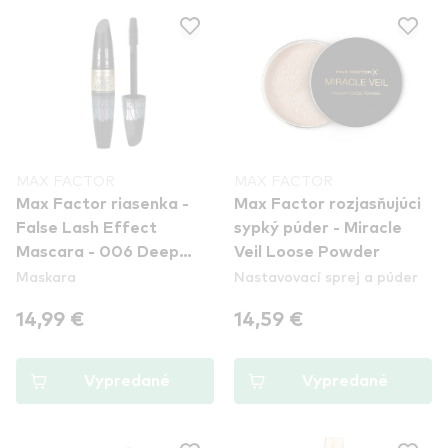
MAX FACTOR
MAX FACTOR
Max Factor riasenka -
Max Factor rozjasňujúci
False Lash Effect
sypký púder - Miracle
Mascara - 006 Deep
Veil Loose Powder
Maskara
Nastavovací sprej a púder
Raven Black
14,99 €
14,59 €
Vypredané
Vypredané