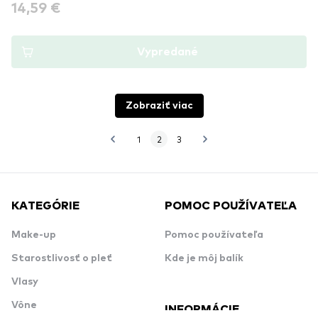
14,59 €
Vypredané
Zobraziť viac
1
2
3
KATEGÓRIE
POMOC POUŽÍVATEĽA
Make-up
Pomoc používateľa
Starostlivosť o pleť
Kde je môj balík
Vlasy
Vône
INFORMÁCIE