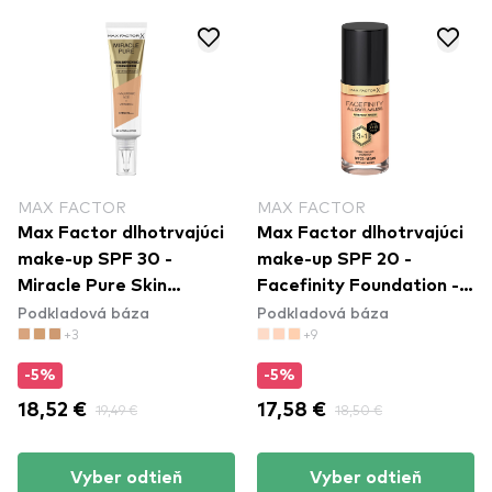
MAX FACTOR
MAX FACTOR
Max Factor dlhotrvajúci
Max Factor dlhotrvajúci
make-up SPF 30 -
make-up SPF 20 -
Miracle Pure Skin
Facefinity Foundation -
Podkladová báza
Podkladová báza
Improving Foundation -
N77 Soft Honey
+3
+9
50 Natural Rose
-5%
-5%
18,52 €
19,49 €
17,58 €
18,50 €
Vyber odtieň
Vyber odtieň