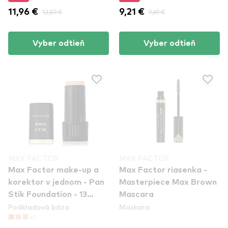
11,96 €
12,59 €
9,21 €
9,69 €
Vyber odtieň
Vyber odtieň
MAX FACTOR
MAX FACTOR
Max Factor make-up a
Max Factor riasenka -
korektor v jednom - Pan
Masterpiece Max Brown
Stik Foundation - 13
Mascara
Podkladová báza
Maskara
Nouveau Beige
+1