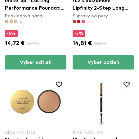
make-up - Lasting
rúž s balzamom -
Performance Foundation
Lipfinity 2-Step Long
Podkladová báza
Súpravy na pery
- 105 Soft Beige
Lasting Lipstick - 125 So
+4
+10
Glamoruous
-5%
-5%
14,72 €
15,49 €
14,81 €
15,59 €
Vyber odtieň
Vyber odtieň
MAX FACTOR
MAX FACTOR