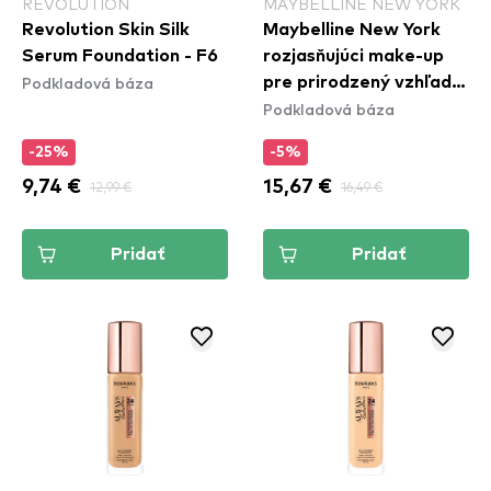
REVOLUTION
MAYBELLINE NEW YORK
Revolution Skin Silk
Maybelline New York
Serum Foundation - F6
rozjasňujúci make-up
Podkladová báza
pre prirodzený vzhľad -
Podkladová báza
Instant Perfector 4in1
Glow - 02 Medium
-25%
-5%
9,74 €
12,99 €
15,67 €
16,49 €
Pridať
Pridať