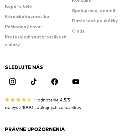
Kontakt
Kúpeľ a telo
Spolupracuj s nami!
Kórejská kozmetika
Darčekové poukážky
Poškodený tovar
O nás
Profesionálna starostlivosť
o vlasy
SLEDUJTE NÁS
Hodnotenie
4.5/5
od vyše 1000 spokojných zákazníkov
PRÁVNE UPOZORNENIA