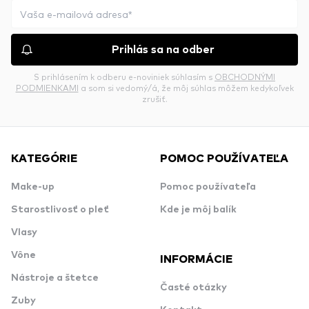
Prihlás sa na odber
S prihlásením k odberu e-noviniek súhlasím s
OBCHODNÝMI
PODMIENKAMI
a som si vedomý/á, že môj súhlas môžem kedykoľvek
zrušiť.
KATEGÓRIE
POMOC POUŽÍVATEĽA
Make-up
Pomoc používateľa
Starostlivosť o pleť
Kde je môj balík
Vlasy
Vône
INFORMÁCIE
Nástroje a štetce
Časté otázky
Zuby