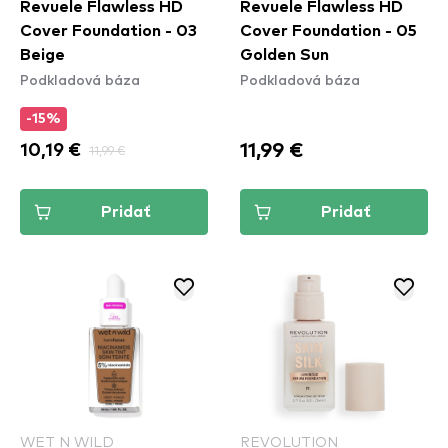
Revuele Flawless HD
Revuele Flawless HD
Cover Foundation - 03
Cover Foundation - 05
Beige
Golden Sun
Podkladová báza
Podkladová báza
-15%
11,99 €
10,19 €
11,99 €
Pridať
Pridať
WET N WILD
REVOLUTION