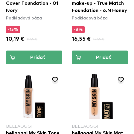
Cover Foundation - 01
make-up - True Match
Ivory
Foundation - 6.N Honey
Podkladová báza
Podkladová báza
-15%
-8%
10,19 €
11,99 €
16,55 €
17,99 €
Pridať
Pridať
BELLAOGGI
BELLAOGGI
bellaoggi My Skin Tone
bellaoggi My Skin Mat