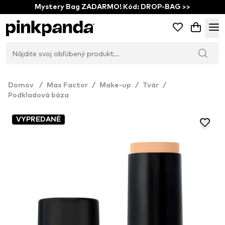
Mystery Bag ZADARMO! Kód: DROP-BAG >>
Domov
/
Max Factor
/
Make-up
/
Tvár
/
Podkladová báza
VYPREDANÉ