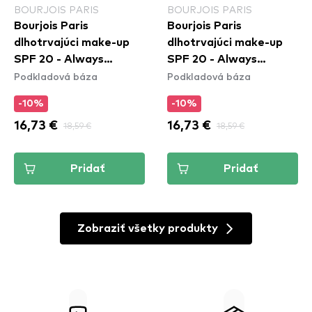
BOURJOIS PARIS
BOURJOIS PARIS
Bourjois Paris
Bourjois Paris
dlhotrvajúci make-up
dlhotrvajúci make-up
SPF 20 - Always
SPF 20 - Always
Podkladová báza
Podkladová báza
Fabulous Foundation -
Fabulous Foundation -
125 Ivory
120 Light Ivory
-10%
-10%
16,73 €
18,59 €
16,73 €
18,59 €
Pridať
Pridať
Zobraziť všetky produkty