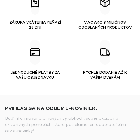
ZÁRUKA VRÁTENIA PEŇAZÍ
VIAC AKO 9 MILIÓNOV
28 DNÍ
ODOSLANÝCH PRODUKTOV
JEDNODUCHÉ PLATBY ZA
RÝCHLE DODANIE AŽ K
VAŠU OBJEDNÁVKU
VAŠIM DVERÁM
PRIHLÁS SA NA ODBER E-NOVINIEK.
Buď informovaná o nových výrobkoch, super akciách a
exkluzívnych ponukách, ktoré posielame len odberateľkám
cez e-novinky!