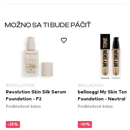
MOŽNO SA TI BUDE PÁČIŤ
REVOLUTION
BELLAOGGI
Revolution Skin Silk Serum
bellaoggi My Skin Tone
Foundation - F2
Foundation - Neutral F
Podkladová báza
Podkladová báza
-25%
-10%