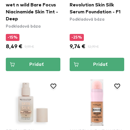
wet n wild Bare Focus
Revolution Skin Silk
Niacinamide Skin Tint -
Serum Foundation - F1
Podkladová báza
Deep
Podkladová báza
-15%
-25%
8,49 €
9,99 €
9,74 €
12,99 €
Pridať
Pridať