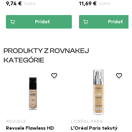
9,74 €
12,99 €
11,69 €
12,99 €
Pridať
Pridať
PRODUKTY Z ROVNAKEJ
KATEGÓRIE
REVUELE
L’ORÉAL PARIS
Revuele Flawless HD
L’Oréal Paris tekutý