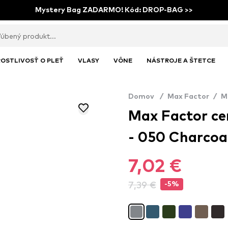
Mystery Bag ZADARMO! Kód: DROP-BAG >>
OSTLIVOSŤ O PLEŤ
VLASY
VÔNE
NÁSTROJE A ŠTETCE
Domov
/
Max Factor
/
M
Max Factor cer
- 050 Charcoa
7,02 €
7,39 €
-5%