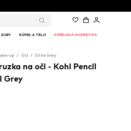
ZUBY
KÚPEĽ A TELO
KÓREJSKÁ KOZMETIKA
ake-up
/
Oči
/
Očné linky
uzka na oči - Kohl Pencil
l Grey