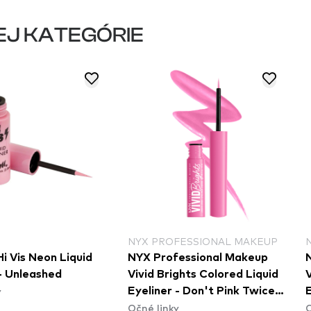
EJ KATEGÓRIE
NYX PROFESSIONAL MAKEUP
i Vis Neon Liquid
NYX Professional Makeup
 - Unleashed
Vivid Brights Colored Liquid
V
y
Eyeliner - Don't Pink Twice
E
Očné linky
O
(VBLL08)