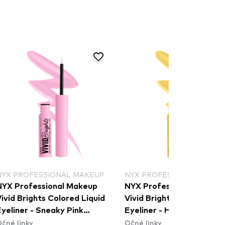
NYX PROFESSIONAL MAKEUP
NYX PROFESSIONAL MAKE
NYX Professional Makeup
NYX Professional Makeu
ivid Brights Colored Liquid
Vivid Brights Colored Liq
yeliner - Sneaky Pink
Eyeliner - Had Me At Yel
čné linky
Očné linky
(VBLL09)
(VBLL03)