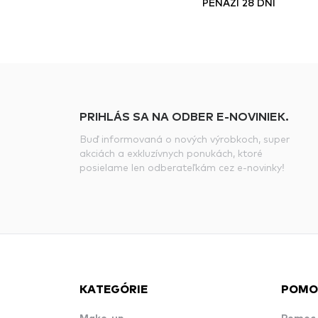
PEŇAZÍ 28 DNÍ
PRIHLÁS SA NA ODBER E-NOVINIEK.
Buď informovaná o nových výrobkoch, super
akciách a exkluzívnych ponukách, ktoré
posielame len odberateľkám cez e-novinky!
KATEGÓRIE
POMO