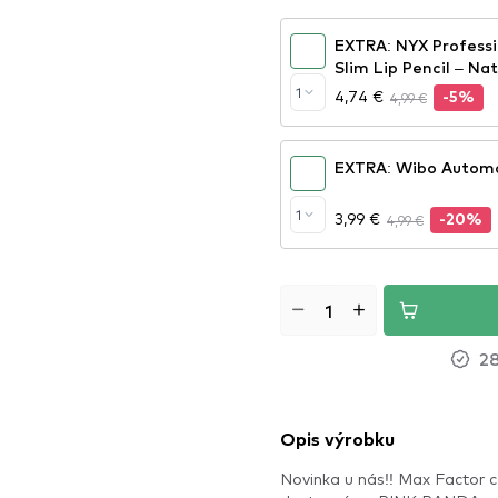
EXTRA: NYX Professi
Slim Lip Pencil – Na
1
4,74 €
4,99 €
-5%
EXTRA: Wibo Automat
1
3,99 €
4,99 €
-20%
28
Opis výrobku
Novinka u nás!! Max Factor c