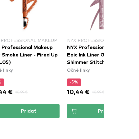
 PROFESSIONAL MAKEUP
NYX PROFESSIONAL MAKEUP
 Professional Makeup
NYX Professional Makeup
c Smoke Liner - Fired Up
Epic Ink Liner Glitz - 03
L05)
Shimmer Stitch
 linky
Očné linky
%
-5%
44 €
10,44 €
10,99 €
10,99 €
Pridať
Pridať