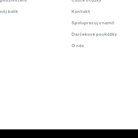
používateľa
Časté otázky
môj balík
Kontakt
Spolupracuj s nami!
Darčekové poukážky
O nás