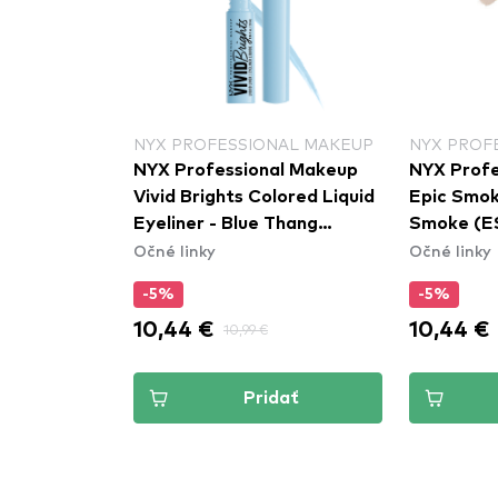
NYX PROFESSIONAL MAKEUP
NYX PROF
ner - Gray
NYX Professional Makeup
NYX Profe
Vivid Brights Colored Liquid
Epic Smok
Eyeliner - Blue Thang
Smoke (E
Očné linky
Očné linky
(VBLL06)
-5%
-5%
10,44 €
10,44 €
10,99 €
dať
Pridať