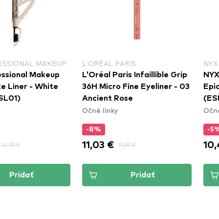
ESSIONAL MAKEUP
L’ORÉAL PARIS
NYX
ssional Makeup
L’Oréal Paris Infaillible Grip
NYX
e Liner - White
36H Micro Fine Eyeliner​ - 03
Epi
SL01)
Ancient Rose
(ES
Očné linky
Očné
-8%
-5
11,03 €
10,
10,99 €
11,99 €
Pridať
Pridať