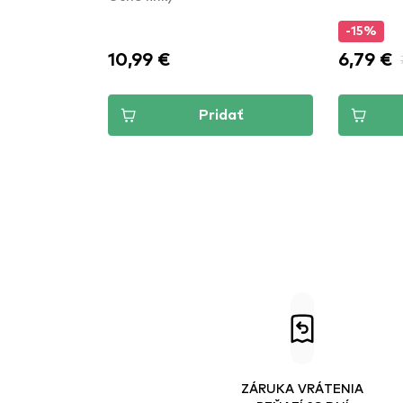
Emerald Green
-15%
10,99 €
6,79 €
Pridať
ZÁRUKA VRÁTENIA