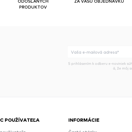
ODOSLANÝCH
ZA VAŠU OBJEDNÁVKU
PRODUKTOV
S prihlásením k odberu e-noviniek sú
á, že môj 
C POUŽÍVATEĽA
INFORMÁCIE