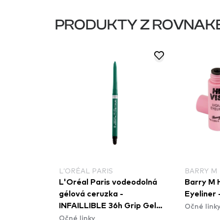
PRODUKTY Z ROVNAK
L’ORÉAL PARIS
BARRY M
L'Oréal Paris vodeodolná
Barry M H
gélová ceruzka -
Eyeliner
Očné link
INFAILLIBLE 36h Grip Gel
Očné linky
Automatic Eyeliner -