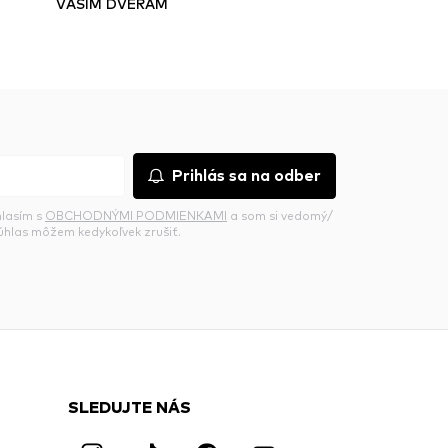
VAŠIM DVERÁM
Prihlás sa na odber
hlasím s
OBCHODNÝMI PODMIENKAMI
a som si vedomý/
súhlas môžem kedykoľvek zrušiť.
SLEDUJTE NÁS