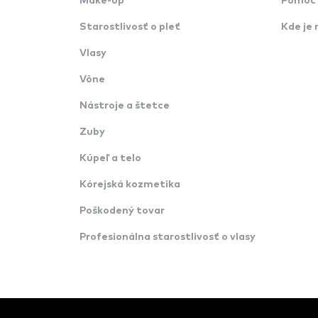
Make-up
Pomoc 
Starostlivosť o pleť
Kde je 
Vlasy
Vône
Nástroje a štetce
Zuby
Kúpeľ a telo
Kórejská kozmetika
Poškodený tovar
Profesionálna starostlivosť o vlasy