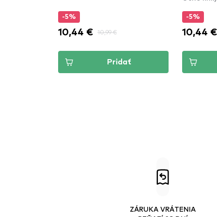
-5%
-5%
10,44 €
10,44 
10,99 €
Pridať
ZÁRUKA VRÁTENIA