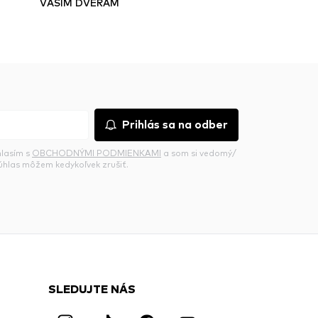
VAŠIM DVERÁM
Prihlás sa na odber
hlasím s
OBCHODNÝMI PODMIENKAMI
a som si vedomý/
súhlas môžem kedykoľvek zrušiť.
SLEDUJTE NÁS