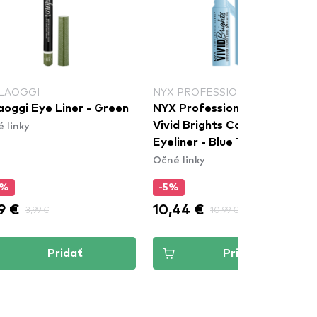
LAOGGI
NYX PROFESSIONAL MAKEUP
aoggi Eye Liner - Green
NYX Professional Makeup
 linky
Vivid Brights Colored Liquid
Eyeliner - Blue Thang
Očné linky
(VBLL06)
0%
-5%
9 €
10,44 €
3,99 €
10,99 €
Pridať
Pridať