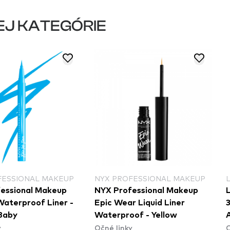
EJ KATEGÓRIE
FESSIONAL MAKEUP
NYX PROFESSIONAL MAKEUP
essional Makeup
NYX Professional Makeup
L
Waterproof Liner -
Epic Wear Liquid Liner
3
Baby
Waterproof - Yellow
y
Očné linky
O