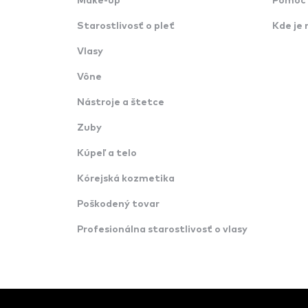
Make-up
Pomoc 
Starostlivosť o pleť
Kde je 
Vlasy
Vône
Nástroje a štetce
Zuby
Kúpeľ a telo
Kórejská kozmetika
Poškodený tovar
Profesionálna starostlivosť o vlasy