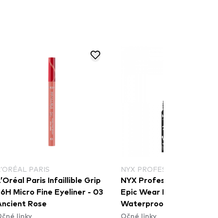
L’ORÉAL PARIS
NYX PROFESSIONAL MAKE
’Oréal Paris Infaillible Grip
NYX Professional Makeu
6H Micro Fine Eyeliner​ - 03
Epic Wear Liquid Liner
Ancient Rose
Waterproof - White
čné linky
Očné linky