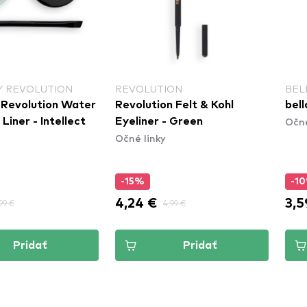
Y REVOLUTION
REVOLUTION
BEL
 Revolution Water
Revolution Felt & Kohl
bell
Očné
Liner - Intellect
Eyeliner - Green
Očné linky
-15%
-1
4,24 €
3,5
99 €
4,99 €
Pridať
Pridať