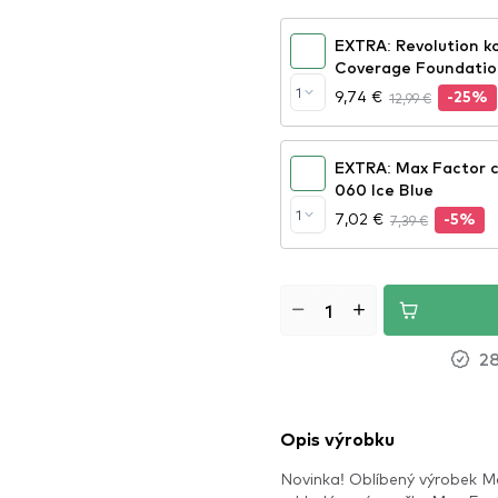
EXTRA: Revolution ko
Coverage Foundatio
1
9,74 €
12,99 €
-25%
EXTRA: Max Factor ce
060 Ice Blue
1
7,02 €
7,39 €
-5%
28
Opis výrobku
Novinka! Oblíbený výrobek Ma