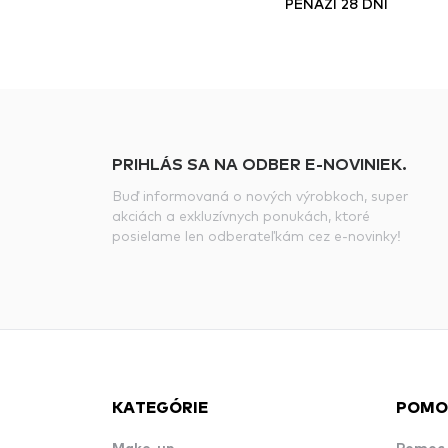
PEŇAZÍ 28 DNÍ
PRIHLÁS SA NA ODBER E-NOVINIEK.
Buď informovaná o nových výrobkoch, super
akciách a exkluzívnych ponukách, ktoré
posielame len odberateľkám cez e-novinky!
KATEGÓRIE
POMO