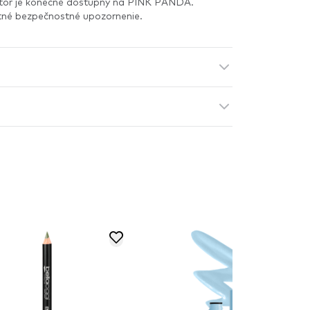
tor je konečně dostupný na PINK PANDA.
itné bezpečnostné upozornenie.