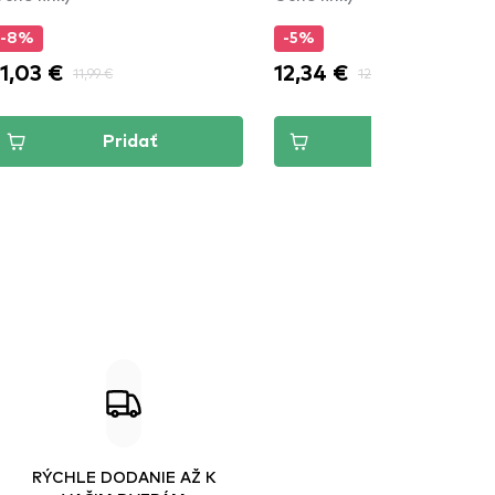
-8%
-5%
11,03 €
12,34 €
11,99 €
12,99 €
Pridať
Pridať
RÝCHLE DODANIE AŽ K