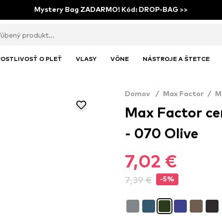
Mystery Bag ZADARMO! Kód: DROP-BAG >>
OSTLIVOSŤ O PLEŤ
VLASY
VÔNE
NÁSTROJE A ŠTETCE
Domov
/
Max Factor
/
M
Max Factor cer
- 070 Olive
7,02 €
7,39 €
-5%