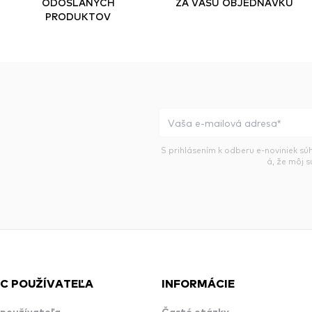
ODOSLANÝCH
ZA VAŠU OBJEDNÁVKU
PRODUKTOV
S prihlásením k odberu e-noviniek sú
á, že môj 
C POUŽÍVATEĽA
INFORMÁCIE