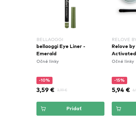
BELLAOGGI
RELOVE B
atic Precise
bellaoggi Eye Liner -
Relove by
Emerald
Activated 
Očné linky
Očné linky
-10%
-15%
3,59 €
5,94 €
3,99 €
6,
dať
Pridať