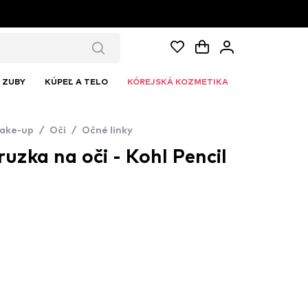
ZUBY
KÚPEĽ A TELO
KÓREJSKÁ KOZMETIKA
ake-up
/
Oči
/
Očné linky
uzka na oči - Kohl Pencil