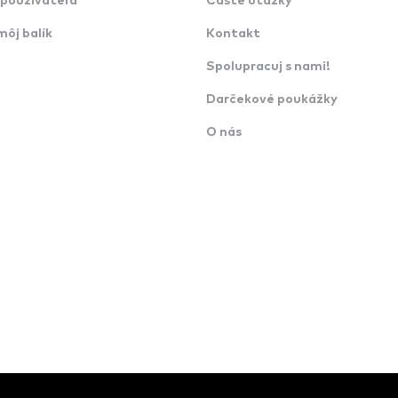
používateľa
Časté otázky
môj balík
Kontakt
Spolupracuj s nami!
Darčekové poukážky
O nás