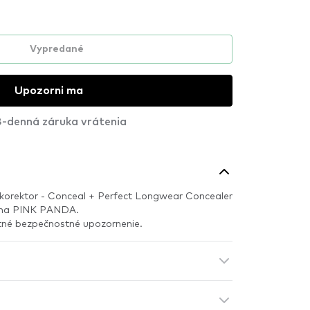
Vypredané
Upozorni ma
-denná záruka vrátenia
ý korektor - Conceal + Perfect Longwear Concealer
ý na PINK PANDA.
itné bezpečnostné upozornenie.