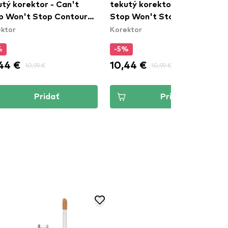
utý korektor - Can't
tekutý korektor - Can't
p Won't Stop Contour
Stop Won't Stop Contour
ktor
Korektor
cealer - Mahogany
Concealer - Beige
%
-5%
44 €
10,44 €
10,99 €
10,99 €
Pridať
Pridať