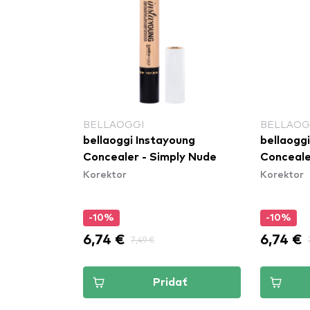
BELLAOGGI
BELLAOG
bellaoggi Instayoung
bellaogg
Concealer - Simply Nude
Conceale
Korektor
Korektor
-10%
-10%
6,74 €
6,74 €
7,49 €
Pridať