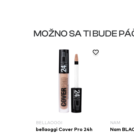
MOŽNO SA TI BUDE PÁ
NAL MAKEUP
BELLAOGGI
NAM
al Makeup
bellaoggi Cover Pro 24h
Nam BLA