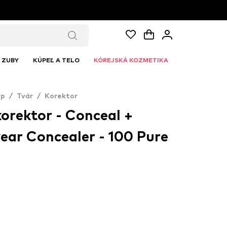
ZUBY
KÚPEĽ A TELO
KÓREJSKÁ KOZMETIKA
up
/
Tvár
/
Korektor
korektor - Conceal +
ear Concealer - 100 Pure