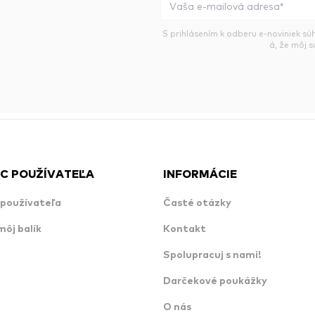
S prihlásením k odberu e-noviniek sú
á, že môj 
C POUŽÍVATEĽA
INFORMÁCIE
používateľa
Časté otázky
môj balík
Kontakt
Spolupracuj s nami!
Darčekové poukážky
O nás