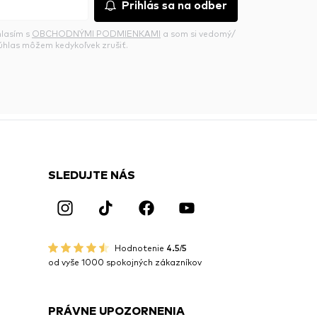
Prihlás sa na odber
hlasím s
OBCHODNÝMI PODMIENKAMI
a som si vedomý/
súhlas môžem kedykoľvek zrušiť.
SLEDUJTE NÁS
Hodnotenie
4.5/5
od vyše 1000 spokojných zákazníkov
PRÁVNE UPOZORNENIA