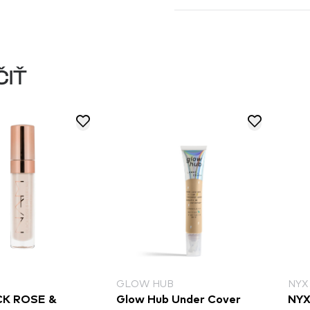
ČIŤ
GLOW HUB
NYX
CK ROSE &
Glow Hub Under Cover
NYX