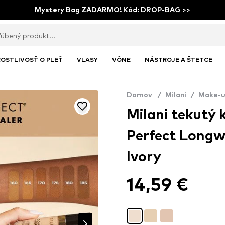
Mystery Bag ZADARMO! Kód: DROP-BAG >>
OSTLIVOSŤ O PLEŤ
VLASY
VÔNE
NÁSTROJE A ŠTETCE
Domov
/
Milani
/
Make-
Milani tekutý 
Perfect Longw
Ivory
14,59 €