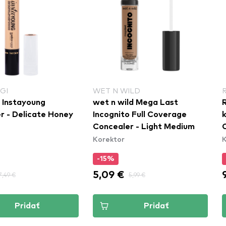
GI
WET N WILD
i Instayoung
wet n wild Mega Last
r - Delicate Honey
Incognito Full Coverage
k
Concealer - Light Medium
Korektor
K
-15%
5,09 €
7,49 €
5,99 €
Pridať
Pridať