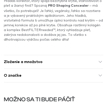
Hľadáš korektor, ktorý spája bezchybné krytie, starostlivosť o
pleť a žiarivý finiš? Spoznaj
– má
PRO Shaping Concealer
všetko, čo potrebuješ! Je ľahký, vegánsky, ľahko sa rozotiera
a je vybavený praktickým aplikátorom. Jeho hladká,
vrstvitelná formula ti umožňuje úplnú kontrolu nad krytím – od
jemnej korekcie až po plné krytie. Obsahuje rastlinný kolagén
a komplex BestFILTERneeded™, ktorý vyhladzuje pleť,
zakrýva nedokonalosti a dodáva jej jas. To všetko s
dlhotrvajúcou výdržou počas celého dňa!
Zloženie a množstvo
O značke
MOŽNO SA TI BUDE PÁČIŤ