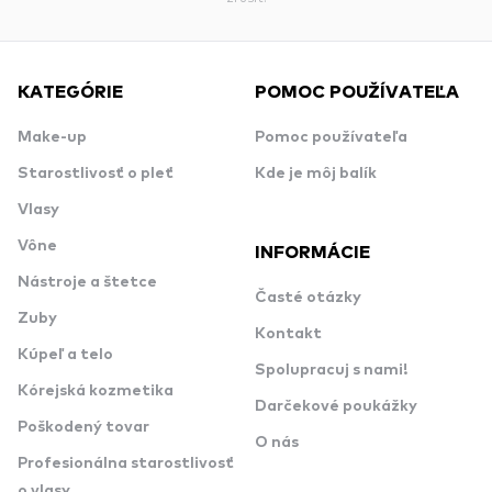
KATEGÓRIE
POMOC POUŽÍVATEĽA
Make-up
Pomoc používateľa
Starostlivosť o pleť
Kde je môj balík
Vlasy
Vône
INFORMÁCIE
Nástroje a štetce
Časté otázky
Zuby
Kontakt
Kúpeľ a telo
Spolupracuj s nami!
Kórejská kozmetika
Darčekové poukážky
Poškodený tovar
O nás
Profesionálna starostlivosť
o vlasy