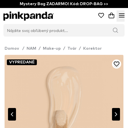
Mystery Bag ZADARMO! Kód: DROP-BAG >>
Domov
/
NAM
/
Make-up
/
Tvár
/
Korektor
VYPREDANÉ