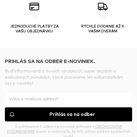
JEDNODUCHÉ PLATBY ZA
RÝCHLE DODANIE AŽ K
VAŠU OBJEDNÁVKU
VAŠIM DVERÁM
PRIHLÁS SA NA ODBER E-NOVINIEK.
Buď informovaná o nových výrobkoch, super akciách a
exkluzívnych ponukách, ktoré posielame len odberateľkám
cez e-novinky!
Prihlás sa na odber
S prihlásením k odberu e-noviniek súhlasím s
OBCHODNÝMI
PODMIENKAMI
a som si vedomý/á, že môj súhlas môžem kedykoľvek
zrušiť.