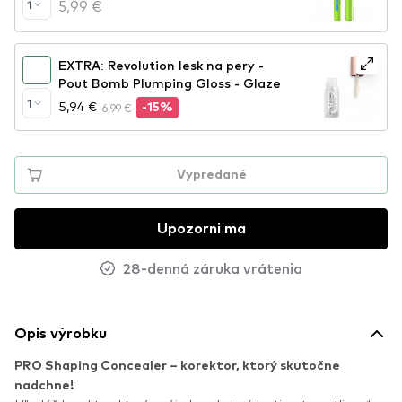
5,99 €
1
EXTRA: Revolution lesk na pery -
Pout Bomb Plumping Gloss - Glaze
1
5,94 €
6,99 €
-15%
Vypredané
Upozorni ma
28-denná záruka vrátenia
Opis výrobku
PRO Shaping Concealer – korektor, ktorý skutočne
nadchne!