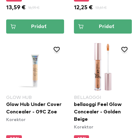
13,59 €
16,99 €
12,25 €
13,61 €
Pridať
Pridať
GLOW HUB
BELLAOGGI
Glow Hub Under Cover
bellaoggi Feel Glow
Concealer - 09C Zoe
Concealer - Golden
Korektor
Beige
Korektor