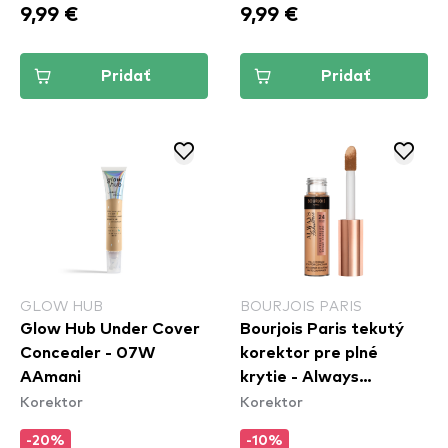
9,99 €
9,99 €
Pridať
Pridať
GLOW HUB
BOURJOIS PARIS
Glow Hub Under Cover
Bourjois Paris tekutý
Concealer - 07W
korektor pre plné
AAmani
krytie - Always
Korektor
Korektor
Fabulous Concealer -
300 Beige Rose
-20%
-10%