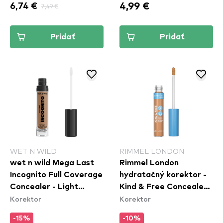
4,99 €
6,74 €
7,49 €
Pridať
Pridať
WET N WILD
RIMMEL LONDON
wet n wild Mega Last
Rimmel London
Incognito Full Coverage
hydratačný korektor -
Concealer - Light
Kind & Free Concealer -
Korektor
Korektor
Medium
30 Medium
-15%
-10%