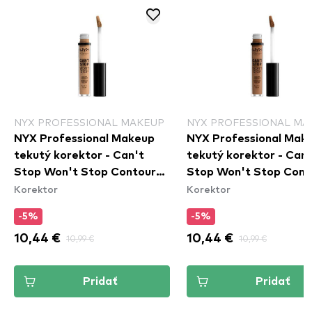
NYX PROFESSIONAL MAKEUP
NYX PROFESSIONAL MA
NYX Professional Makeup
NYX Professional Mak
tekutý korektor - Can't
tekutý korektor - Can'
Stop Won't Stop Contour
Stop Won't Stop Cont
Korektor
Korektor
Concealer - Beige
Concealer - Mahogany
-5%
-5%
10,44 €
10,99 €
10,44 €
10,99 €
Pridať
Pridať