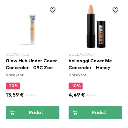
GLOW HUB
BELLAOGGI
Glow Hub Under Cover
bellaoggi Cover Me
Concealer - 09C Zoe
Concealer - Honey
Korektor
Korektor
-20%
-10%
13,59 €
16,99 €
4,49 €
4,99 €
Pridať
Pridať