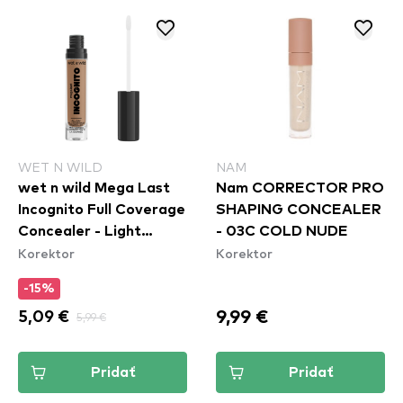
WET N WILD
NAM
wet n wild Mega Last
Nam CORRECTOR PRO
Incognito Full Coverage
SHAPING CONCEALER
Concealer - Light
- 03C COLD NUDE
Korektor
Korektor
Medium
-15%
9,99 €
5,09 €
5,99 €
Pridať
Pridať