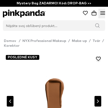
Mystery Bag ZADARMO! Kód: DROP-BAG >>
Domov
/
NYX Professional Makeup
/
Make-up
/
Tvár
/
Korektor
POSLEDNÉ KUSY