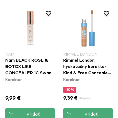
NAM
RIMMEL LONDON
Nam BLACK ROSE &
Rimmel London
BOTOX LIKE
hydratačný korektor -
CONCEALER 1C Swan
Kind & Free Concealer -
Korektor
Korektor
30 Medium
-10%
9,99 €
9,39 €
10,43 €
Pridať
Pridať