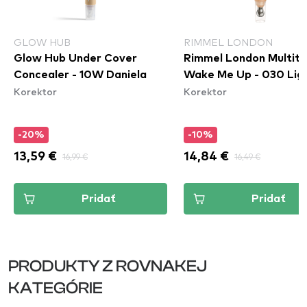
GLOW HUB
RIMMEL LONDON
Glow Hub Under Cover
Rimmel London Multita
Concealer - 10W Daniela
Wake Me Up - 030 Lig
Korektor
Korektor
-20%
-10%
13,59 €
16,99 €
14,84 €
16,49 €
Pridať
Pridať
PRODUKTY Z ROVNAKEJ
KATEGÓRIE