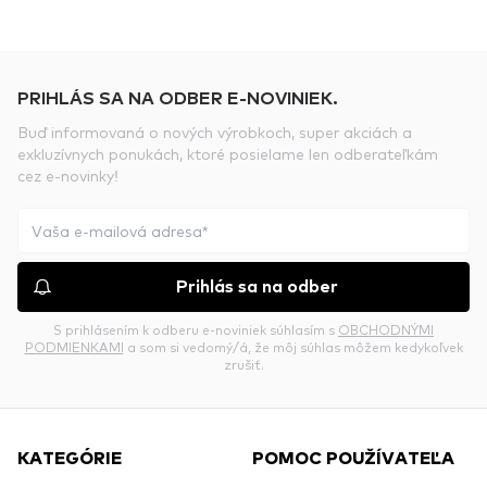
PRIHLÁS SA NA ODBER E-NOVINIEK.
Buď informovaná o nových výrobkoch, super akciách a
exkluzívnych ponukách, ktoré posielame len odberateľkám
cez e-novinky!
Prihlás sa na odber
S prihlásením k odberu e-noviniek súhlasím s
OBCHODNÝMI
PODMIENKAMI
a som si vedomý/á, že môj súhlas môžem kedykoľvek
zrušiť.
KATEGÓRIE
POMOC POUŽÍVATEĽA