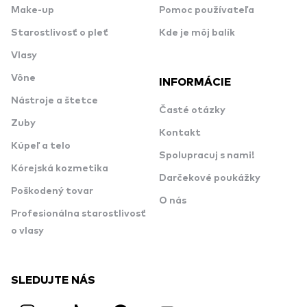
Make-up
Pomoc používateľa
Starostlivosť o pleť
Kde je môj balík
Vlasy
Vône
INFORMÁCIE
Nástroje a štetce
Časté otázky
Zuby
Kontakt
Kúpeľ a telo
Spolupracuj s nami!
Kórejská kozmetika
Darčekové poukážky
Poškodený tovar
O nás
Profesionálna starostlivosť
o vlasy
SLEDUJTE NÁS