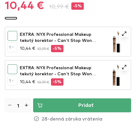
10,44 €
10,99 €
-5%
EXTRA: NYX Professional Makeup
tekutý korektor - Can't Stop Won't
Stop Contour Concealer - Beige
1
10,44 €
10,99 €
-5%
EXTRA: NYX Professional Makeup
tekutý korektor - Can't Stop Won't
Stop Contour Concealer - Neutral
1
10,44 €
10,99 €
-5%
Tan
Pridať
28-denná záruka vrátenia