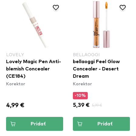
LOVELY
BELLAOGGI
Lovely Magic Pen Anti-
bellaoggi Feel Glow
blemish Concealer
Concealer - Desert
(CE184)
Dream
Korektor
Korektor
-10%
4,99 €
5,39 €
5,99 €
Pridať
Pridať