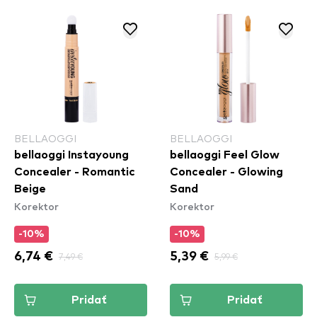
BELLAOGGI
BELLAOGGI
bellaoggi Instayoung
bellaoggi Feel Glow
Concealer - Romantic
Concealer - Glowing
Beige
Sand
Korektor
Korektor
-10%
-10%
6,74 €
7,49 €
5,39 €
5,99 €
Pridať
Pridať