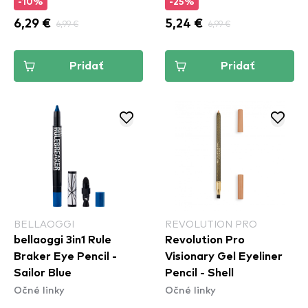
-10%
-25%
6,29 €
6,99 €
5,24 €
6,99 €
Pridať
Pridať
BELLAOGGI
REVOLUTION PRO
bellaoggi 3in1 Rule
Revolution Pro
Braker Eye Pencil -
Visionary Gel Eyeliner
Sailor Blue
Pencil - Shell
Očné linky
Očné linky