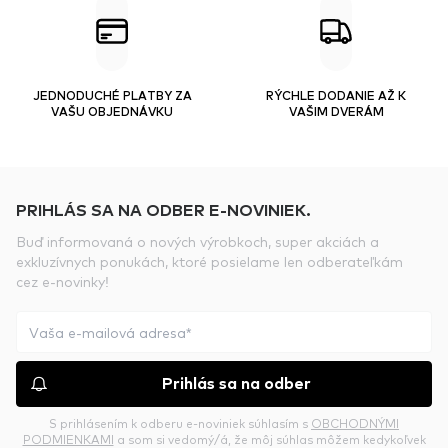
JEDNODUCHÉ PLATBY ZA
RÝCHLE DODANIE AŽ K
VAŠU OBJEDNÁVKU
VAŠIM DVERÁM
PRIHLÁS SA NA ODBER E-NOVINIEK.
Buď informovaná o nových výrobkoch, super akciách a
exkluzívnych ponukách, ktoré posielame len odberateľkám
cez e-novinky!
Prihlás sa na odber
S prihlásením k odberu e-noviniek súhlasím s
OBCHODNÝMI
PODMIENKAMI
a som si vedomý/á, že môj súhlas môžem kedykoľvek