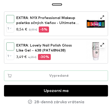
EXTRA: NYX Professional Makeup
paletka očných tieňov - Ultimate
Edit Petite Shadow Palette -
1
8,54 €
8,99 €
-5%
Brights
EXTRA: Lovely Nail Polish Gloss
Like Gel – 438 (PAT48N438)
1
3,49 €
4,99 €
-30%
Vypredané
Upozorni ma
28-denná záruka vrátenia