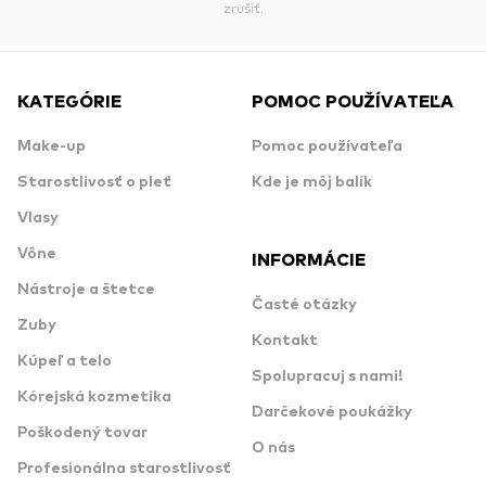
zrušiť.
KATEGÓRIE
POMOC POUŽÍVATEĽA
Make-up
Pomoc používateľa
Starostlivosť o pleť
Kde je môj balík
Vlasy
Vône
INFORMÁCIE
Nástroje a štetce
Časté otázky
Zuby
Kontakt
Kúpeľ a telo
Spolupracuj s nami!
Kórejská kozmetika
Darčekové poukážky
Poškodený tovar
O nás
Profesionálna starostlivosť