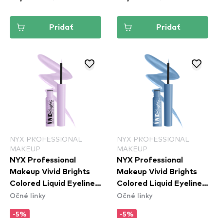
Pridať
Pridať
NYX PROFESSIONAL
NYX PROFESSIONAL
MAKEUP
MAKEUP
NYX Professional
NYX Professional
Makeup Vivid Brights
Makeup Vivid Brights
Colored Liquid Eyeliner
Colored Liquid Eyeliner
Očné linky
Očné linky
- Lilac Link (VBLL07)
- Cobalt Crush
(VBLL05)
-5%
-5%