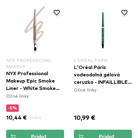
NYX PROFESSIONAL
L’ORÉAL PARIS
MAKEUP
L'Oréal Paris
NYX Professional
vodeodolná gélová
Makeup Epic Smoke
ceruzka - INFAILLIBLE
Liner - White Smoke
Očné linky
36h Grip Gel Automatic
Očné linky
(ESL01)
Eyeliner - Emerald
Green
-5%
10,99 €
10,44 €
10,99 €
Pridať
Pridať