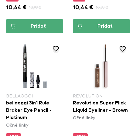
10,44 €
10,99 €
10,44 €
10,99 €
Pridať
Pridať
BELLAOGGI
REVOLUTION
bellaoggi 3in1 Rule
Revolution Super Flick
Braker Eye Pencil -
Liquid Eyeliner - Brown
Očné linky
Platinum
Očné linky