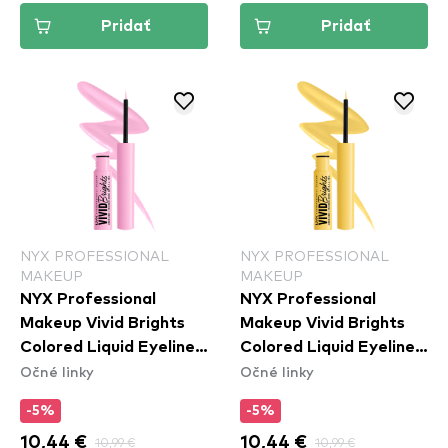
Pridať
Pridať
NYX PROFESSIONAL
NYX PROFESSIONAL
MAKEUP
MAKEUP
NYX Professional
NYX Professional
Makeup Vivid Brights
Makeup Vivid Brights
Colored Liquid Eyeliner
Colored Liquid Eyeliner
Očné linky
Očné linky
- Sneaky Pink (VBLL09)
- Had Me At Yellow
(VBLL03)
-5%
-5%
10,44 €
10,99 €
10,44 €
10,99 €