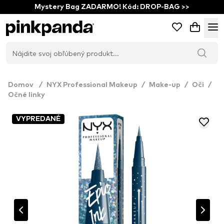
Mystery Bag ZADARMO! Kód: DROP-BAG >>
Domov
/
NYX Professional Makeup
/
Make-up
/
Oči
/
Očné linky
VYPREDANÉ