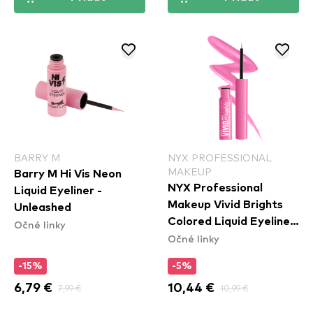
BARRY M
NYX PROFESSIONAL
MAKEUP
Barry M Hi Vis Neon
NYX Professional
Liquid Eyeliner -
Makeup Vivid Brights
Unleashed
Colored Liquid Eyeliner
Očné linky
Očné linky
- Don't Pink Twice
(VBLL08)
-15%
-5%
6,79 €
7,99 €
10,44 €
10,99 €